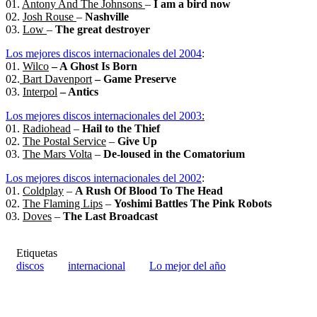
01.
Antony And The Johnsons
–
I am a bird now
02.
Josh Rouse
–
Nashville
03.
Low
–
The great destroyer
Los mejores discos internacionales del 2004
:
01.
Wilco
– A Ghost Is Born
02.
Bart Davenport
– Game Preserve
03.
Interpol
– Antics
Los mejores discos internacionales del 2003
:
01.
Radiohead
–
Hail to the Thief
02.
The Postal Service
–
Give Up
03.
The Mars Volta
–
De-loused in the Comatorium
Los mejores discos internacionales del 2002
:
01.
Coldplay
–
A Rush Of Blood To The Head
02.
The Flaming Lips
–
Yoshimi Battles The Pink Robots
03.
Doves
–
The Last Broadcast
Etiquetas
discos
internacional
Lo mejor del año