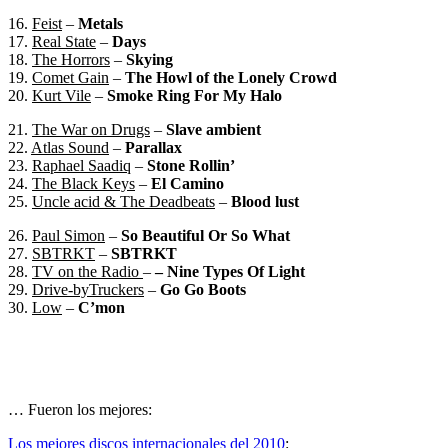
16.
Feist
–
Metals
17.
Real State
–
Days
18.
The Horrors
–
Skying
19.
Comet Gain
–
The Howl of the Lonely Crowd
20.
Kurt Vile
–
Smoke Ring For My Halo
21.
The War on Drugs
–
Slave ambient
22.
Atlas Sound
–
Parallax
23.
Raphael Saadiq
–
Stone Rollin’
24.
The Black Keys
–
El Camino
25.
Uncle acid & The Deadbeats
–
Blood lust
26.
Paul Simon
–
So Beautiful Or So What
27.
SBTRKT
–
SBTRKT
28.
TV on the Radio
–
– Nine Types Of Light
29.
Drive-byTruckers
–
Go Go Boots
30.
Low
–
C’mon
… Fueron los mejores:
Los mejores discos internacionales del 2010
: