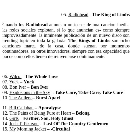
05.
Radiohead
–
The King of Limbs
Cuando los
Radiohead
anuncian un teaser de una canción inédita
las redes sociales explotan, si lo que anuncian es- como siempre
improvisadamente- la inminente publicación de un nuevo disco son
trending topic en toda la galaxia.
The Kings of Limbs
son ocho
canciones marca de la casa, donde suenan por momentos
continuadores, en otros innovadores, siempre con esa capacidad que
pocos como ellos tienen de reinventarse continuamente.
06.
Wilco
–
The Whole Love
07.
Yuck
–
Yuck
08.
Bon Iver
–
Bon Iver
09.
Explosions in the Sky
–
Take Care, Take Care, Take Care
10.
The Antlers
–
Burst Apart
11.
Bill Callahan
–
Apocalypse
12.
The Pains of Being Pure at Heart
–
Belong
13.
Girls
–
Farther, Son, Holy Ghost
14.
Josh T. Pearson
–
Last Of The Country Gentlemen
15.
My Morning Jacket
–
-Circuital