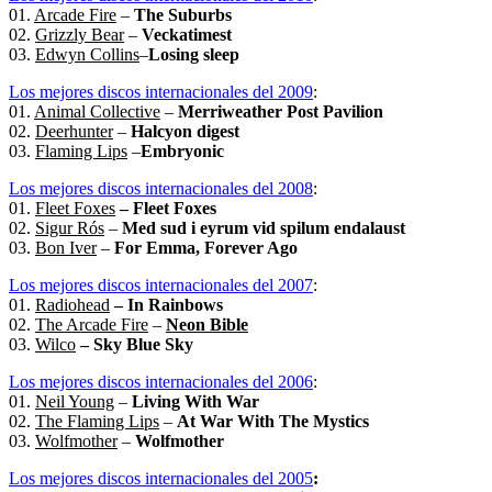
01.
Arcade Fire
–
The Suburbs
02.
Grizzly Bear
–
Veckatimest
03.
Edwyn Collins
–
Losing sleep
Los mejores discos internacionales del 2009
:
01.
Animal Collective
–
Merriweather Post Pavilion
02.
Deerhunter
–
Halcyon digest
03.
Flaming Lips
–
Embryonic
Los mejores discos internacionales del 2008
:
01.
Fleet Foxes
–
Fleet Foxes
02.
Sigur Rós
–
Med sud i eyrum vid spilum endalaust
03.
Bon Iver
–
For Emma, Forever Ago
Los mejores discos internacionales del 2007
:
01.
Radiohead
–
In Rainbows
02.
The Arcade Fire
–
Neon Bible
03.
Wilco
– Sky Blue Sky
Los mejores discos internacionales del 2006
:
01.
Neil Young
–
Living With War
02.
The Flaming Lips
–
At War With The Mystics
03.
Wolfmother
–
Wolfmother
Los mejores discos internacionales del 2005
: