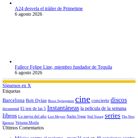
A24 desvela el tráiler de Primetime
6 agosto 2026
Fallece Felipe Lipe, miembro fundador de Tequila
6 agosto 2026
Síguenos en X
Etiquetas
cine
discos
Barcelona
concierto
Bob Dylan
Bruce Springsteen
Instantáneas
la pelicula de la semana
El test de las 5
documental
series
libros
Lo mejor del año
Nacho Vegas
Lori Meyers
Neil Young
The New
Vetusta Morla
Raemon
Últimos Comentarios