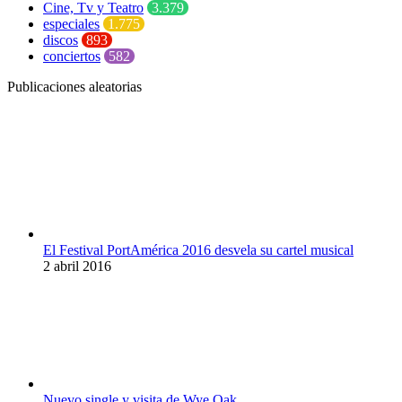
Cine, Tv y Teatro
3.379
especiales
1.775
discos
893
conciertos
582
Publicaciones aleatorias
El Festival PortAmérica 2016 desvela su cartel musical
2 abril 2016
Nuevo single y visita de Wye Oak