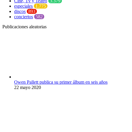
Cine, Tv y Teatro
3.379
especiales
1.775
discos
893
conciertos
582
Publicaciones aleatorias
Owen Pallett publica su primer álbum en seis años
22 mayo 2020