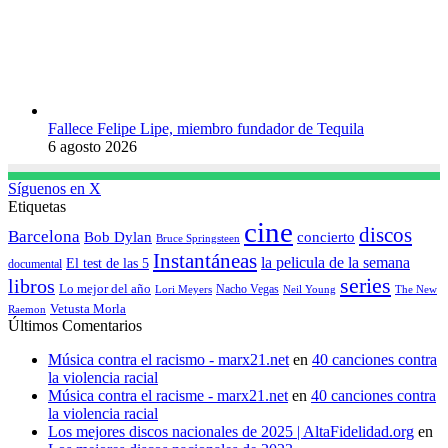
Fallece Felipe Lipe, miembro fundador de Tequila
6 agosto 2026
Síguenos en X
Etiquetas
cine
discos
Barcelona
concierto
Bob Dylan
Bruce Springsteen
Instantáneas
la pelicula de la semana
El test de las 5
documental
series
libros
Lo mejor del año
Nacho Vegas
Lori Meyers
Neil Young
The New
Vetusta Morla
Raemon
Últimos Comentarios
Música contra el racismo - marx21.net
en
40 canciones contra
la violencia racial
Música contra el racisme - marx21.net
en
40 canciones contra
la violencia racial
Los mejores discos nacionales de 2025 | AltaFidelidad.org
en