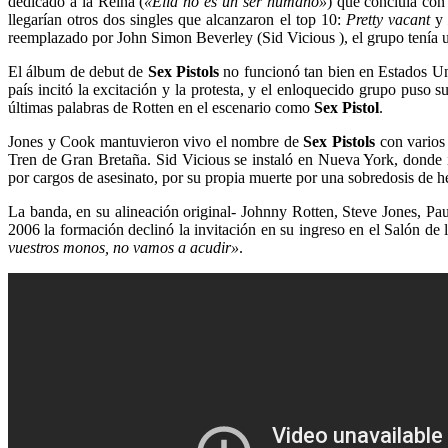
dedicado a la Reina (
«Ella no es un ser humano»
) que concluía con
llegarían otros dos singles que alcanzaron el top 10:
Pretty vacant
reemplazado por John Simon Beverley (Sid Vicious ), el grupo tenía
El álbum de debut de
Sex Pistols
no funcionó tan bien en Estados U
país incitó la excitación y la protesta, y el enloquecido grupo puso 
últimas palabras de Rotten en el escenario como
Sex Pistol
.
Jones y Cook mantuvieron vivo el nombre de
Sex Pistols
con varios 
Tren de Gran Bretaña. Sid Vicious se instaló en Nueva York, donde i
por cargos de asesinato, por su propia muerte por una sobredosis de h
La banda, en su alineación original- Johnny Rotten, Steve Jones, Pa
2006 la formación declinó la invitación en su ingreso en el Salón de 
vuestros monos, no vamos a acudir»
.