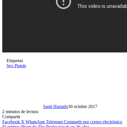
Etiquetas
Sex Pistols
Santi Hurtado
30 octubre 2017
2 minutos de lectura
Compartir
Facebook
X
WhatsApp
Telegram
Compartir por correo electrónico
El primer álbum de The Professionals en 36 años