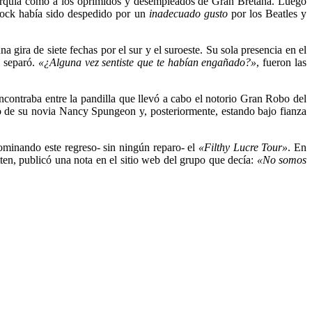
onarquía como a los oprimidos y desempleados de Gran Bretaña. Luego
lock había sido despedido por un
inadecuado gusto
por los Beatles y
a gira de siete fechas por el sur y el suroeste. Su sola presencia en el
e separó.
«¿Alguna vez sentiste que te habían engañado?»
, fueron las
contraba entre la pandilla que llevó a cabo el notorio Gran Robo del
to de su novia Nancy Spungeon y, posteriormente, estando bajo fianza
ominando este regreso- sin ningún reparo- el
«Filthy Lucre Tour»
. En
tten, publicó una nota en el sitio web del grupo que decía:
«No somos