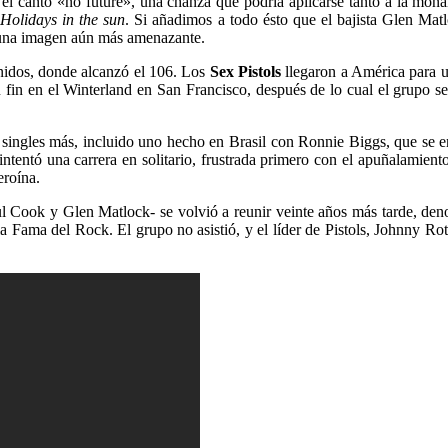
 el canto «no future», una chanza que podría aplicarse tanto a la m
y
Holidays in the sun
. Si añadimos a todo ésto que el bajista Glen Mat
 una imagen aún más amenazante.
nidos, donde alcanzó el 106. Los
Sex Pistols
llegaron a América para un
su fin en el Winterland en San Francisco, después de lo cual el grupo s
singles más, incluido uno hecho en Brasil con Ronnie Biggs, que se en
ntentó una carrera en solitario, frustrada primero con el apuñalamien
eroína.
ul Cook y Glen Matlock- se volvió a reunir veinte años más tarde, den
la Fama del Rock. El grupo no asistió, y el líder de Pistols, Johnny Ro