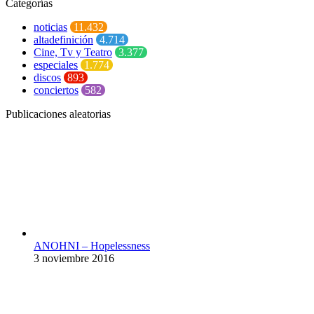
Categorías
noticias
11.432
altadefinición
4.714
Cine, Tv y Teatro
3.377
especiales
1.774
discos
893
conciertos
582
Publicaciones aleatorias
ANOHNI – Hopelessness
3 noviembre 2016