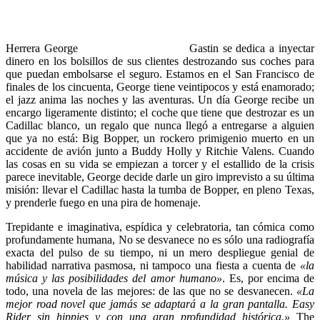
Herrera George
Gastin se dedica a inyectar
dinero en los bolsillos de sus clientes destrozando sus coches para
que puedan embolsarse el seguro. Estamos en el San Francisco de
finales de los cincuenta, George tiene veintipocos y está enamorado;
el jazz anima las noches y las aventuras. Un día George recibe un
encargo ligeramente distinto; el coche que tiene que destrozar es un
Cadillac blanco, un regalo que nunca llegó a entregarse a alguien
que ya no está: Big Bopper, un rockero primigenio muerto en un
accidente de avión junto a Buddy Holly y Ritchie Valens. Cuando
las cosas en su vida se empiezan a torcer y el estallido de la crisis
parece inevitable, George decide darle un giro imprevisto a su última
misión: llevar el Cadillac hasta la tumba de Bopper, en pleno Texas,
y prenderle fuego en una pira de homenaje.
Trepidante e imaginativa, espídica y celebratoria, tan cómica como
profundamente humana, No se desvanece no es sólo una radiografía
exacta del pulso de su tiempo, ni un mero despliegue genial de
habilidad narrativa pasmosa, ni tampoco una fiesta a cuenta de
«la
música y las posibilidades del amor humano»
. Es, por encima de
todo, una novela de las mejores: de las que no se desvanecen.
«La
mejor road novel que jamás se adaptará a la gran pantalla. Easy
Rider sin hippies y con una gran profundidad histórica.»
The