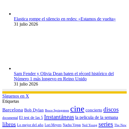
Elastica rompe el silencio en redes: «Estamos de vuelta»
31 julio 2026
Sam Fender y Olivia Dean baten el récord histórico del
Número 1 más longevo en Reino Unido
31 julio 2026
Síguenos en X
Etiquetas
cine
discos
Barcelona
concierto
Bob Dylan
Bruce Springsteen
Instantáneas
la pelicula de la semana
El test de las 5
documental
series
libros
Lo mejor del año
Nacho Vegas
Lori Meyers
Neil Young
The New