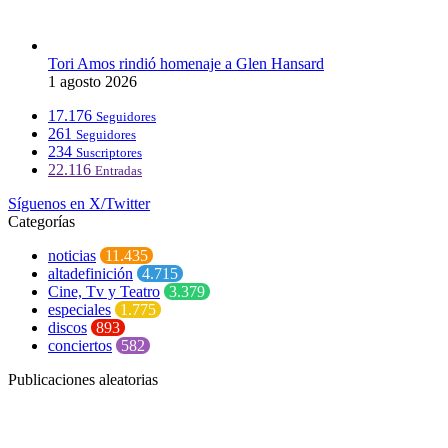
Tori Amos rindió homenaje a Glen Hansard
1 agosto 2026
17.176
Seguidores
261
Seguidores
234
Suscriptores
22.116
Entradas
Síguenos en X/Twitter
Categorías
noticias
11.435
altadefinición
4.715
Cine, Tv y Teatro
3.379
especiales
1.775
discos
893
conciertos
582
Publicaciones aleatorias