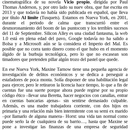
cinematográfica de su novela
Vicio propio
, dirigida por Paul
Thomas Anderson, y, por otro lado su nuev obra, que fue escrita en
2013 y que todavía no había sido publicada en español, que lleva
por título
Al límite
(Tusquets). Estamos en Nueva York, en 2001,
durante el periodo de calma que transcurrió entre el
desmoronamiento del boom de las puntocom y los terribles sucesos
del 11 de Septiembre. Silicon Alley es una ciudad fantasma, la web
1.0 está en plena edad del pavo, Google todavía no ha salido a
Bolsa y a Microsoft aún se la considera el Imperio del Mal. Es
posible que no corra tanto dinero como el que hubo en el momento
álgido de la burbuja tecnológica, pero lo que no escasean son
timadores que pretenden pillar algún trozo del pastel que quede.
En ese Nueva York, Maxine Tarnow tiene una pequeña agencia de
investigación de delitos económicos y se dedica a perseguir a
estafadores de poca monta. Solía disponer de una habilitación legal
para ejercer, pero le retiraron la licencia hace tiempo, lo que a fin de
cuentas fue una suerte porque ahora puede regirse por su propio
código ético –llevar una Beretta, hacer negocios con canallas, entrar
en cuentas bancarias ajenas– sin sentirse demasiado culpable.
Además, es una madre trabajadora corriente, con dos hijos en
primaria y una relación más bien intermitente con su semi ex marido
–por llamarlo de alguna manera– Horst: una vida tan normal como
puede serlo la de cualquiera de su barrio…, hasta que Maxine se
pone a investigar las finanzas de una empresa de seguridad