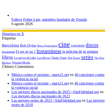
Fallece Felipe Lipe, miembro fundador de Tequila
6 agosto 2026
Síguenos en X
Etiquetas
cine
discos
Barcelona
concierto
Bob Dylan
Bruce Springsteen
Instantáneas
la pelicula de la semana
El test de las 5
documental
series
libros
Lo mejor del año
Nacho Vegas
Lori Meyers
Neil Young
The New
Vetusta Morla
Raemon
Últimos Comentarios
Música contra el racismo - marx21.net
en
40 canciones contra
la violencia racial
Música contra el racisme - marx21.net
en
40 canciones contra
la violencia racial
Los mejores discos nacionales de 2025 | AltaFidelidad.org
en
Los mejores discos nacionales de 2023
Las mejores series de 2025 | AltaFidelidad.org
en
Las mejores
series de 2018