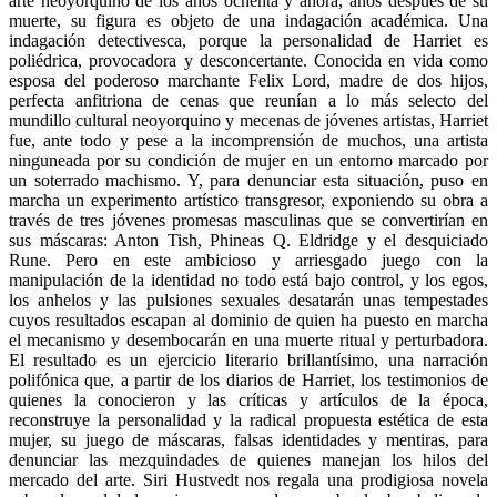
arte neoyorquino de los años ochenta y ahora, años después de su
muerte, su figura es objeto de una indagación académica. Una
indagación detectivesca, porque la personalidad de Harriet es
poliédrica, provocadora y desconcertante. Conocida en vida como
esposa del poderoso marchante Felix Lord, madre de dos hijos,
perfecta anfitriona de cenas que reunían a lo más selecto del
mundillo cultural neoyorquino y mecenas de jóvenes artistas, Harriet
fue, ante todo y pese a la incomprensión de muchos, una artista
ninguneada por su condición de mujer en un entorno marcado por
un soterrado machismo. Y, para denunciar esta situación, puso en
marcha un experimento artístico transgresor, exponiendo su obra a
través de tres jóvenes promesas masculinas que se convertirían en
sus máscaras: Anton Tish, Phineas Q. Eldridge y el desquiciado
Rune. Pero en este ambicioso y arriesgado juego con la
manipulación de la identidad no todo está bajo control, y los egos,
los anhelos y las pulsiones sexuales desatarán unas tempestades
cuyos resultados escapan al dominio de quien ha puesto en marcha
el mecanismo y desembocarán en una muerte ritual y perturbadora.
El resultado es un ejercicio literario brillantísimo, una narración
polifónica que, a partir de los diarios de Harriet, los testimonios de
quienes la conocieron y las críticas y artículos de la época,
reconstruye la personalidad y la radical propuesta estética de esta
mujer, su juego de máscaras, falsas identidades y mentiras, para
denunciar las mezquindades de quienes manejan los hilos del
mercado del arte. Siri Hustvedt nos regala una prodigiosa novela