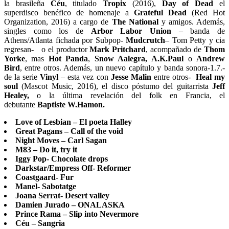
la brasileña
Céu
, titulado
Tropix
(2016),
Day of Dead
el
superdisco benéfico de homenaje a
Grateful Dead
(Red Hot
Organization, 2016) a cargo de
The National
y amigos. Además,
singles como los de
Arbor Labor Union
– banda de
Athens/Atlanta fichada por Subpop-
Mudcrutch
– Tom Petty y cia
regresan- o el productor
Mark Pritchard
, acompañado de
Thom
Yorke
, mas
Hot Panda
,
Snow Aalegra,
A.K.Paul
o
Andrew
Bird
, entre otros. Además, un nuevo capítulo y banda sonora-1.7.-
de la serie
Vinyl
– esta vez con
Jesse Malin
entre otros-
Heal my
soul
(Mascot Music, 2016), el disco póstumo del guitarrista
Jeff
Healey,
o la última revelación del folk en Francia, el
debutante
Baptiste W.Hamon.
Love of Lesbian – El poeta Halley
Great Pagans – Call of the void
Night Moves – Carl Sagan
M83 – Do it, try it
Iggy Pop- Chocolate drops
Darkstar/Empress Off- Reformer
Coastgaard- Fur
Manel- Sabotatge
Joana Serrat- Desert valley
Damien Jurado – ONALASKA
Prince Rama – Slip into Nevermore
Céu – Sangria