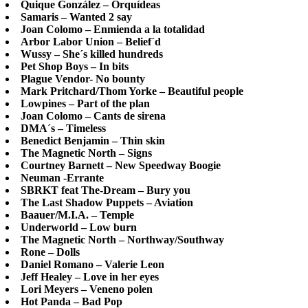
Quique González – Orquídeas
Samaris – Wanted 2 say
Joan Colomo – Enmienda a la totalidad
Arbor Labor Union – Belief´d
Wussy – She´s killed hundreds
Pet Shop Boys – In bits
Plague Vendor- No bounty
Mark Pritchard/Thom Yorke – Beautiful people
Lowpines – Part of the plan
Joan Colomo – Cants de sirena
DMA´s – Timeless
Benedict Benjamin – Thin skin
The Magnetic North – Signs
Courtney Barnett – New Speedway Boogie
Neuman -Errante
SBRKT feat The-Dream – Bury you
The Last Shadow Puppets – Aviation
Baauer/M.I.A. – Temple
Underworld – Low burn
The Magnetic North – Northway/Southway
Rone – Dolls
Daniel Romano – Valerie Leon
Jeff Healey – Love in her eyes
Lori Meyers – Veneno polen
Hot Panda – Bad Pop