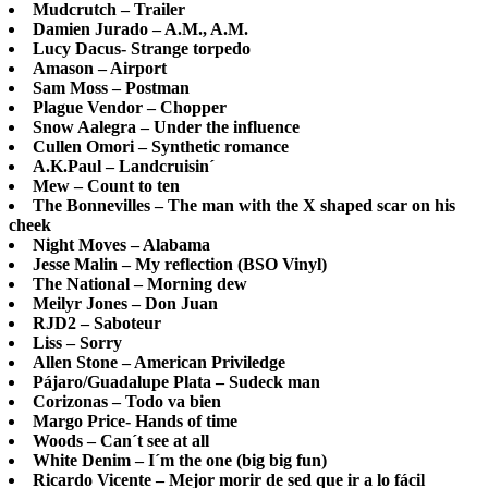
Mudcrutch – Trailer
Damien Jurado – A.M., A.M.
Lucy Dacus- Strange torpedo
Amason – Airport
Sam Moss – Postman
Plague Vendor – Chopper
Snow Aalegra – Under the influence
Cullen Omori – Synthetic romance
A.K.Paul – Landcruisin´
Mew – Count to ten
The Bonnevilles – The man with the X shaped scar on his
cheek
Night Moves – Alabama
Jesse Malin – My reflection (BSO Vinyl)
The National – Morning dew
Meilyr Jones – Don Juan
RJD2 – Saboteur
Liss – Sorry
Allen Stone – American Priviledge
Pájaro/Guadalupe Plata – Sudeck man
Corizonas – Todo va bien
Margo Price- Hands of time
Woods – Can´t see at all
White Denim – I´m the one (big big fun)
Ricardo Vicente – Mejor morir de sed que ir a lo fácil