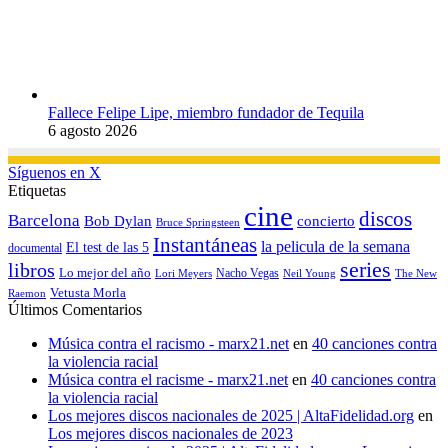
Fallece Felipe Lipe, miembro fundador de Tequila
6 agosto 2026
Síguenos en X
Etiquetas
cine
discos
Barcelona
concierto
Bob Dylan
Bruce Springsteen
Instantáneas
la pelicula de la semana
El test de las 5
documental
series
libros
Lo mejor del año
Nacho Vegas
Lori Meyers
Neil Young
The New
Vetusta Morla
Raemon
Últimos Comentarios
Música contra el racismo - marx21.net
en
40 canciones contra
la violencia racial
Música contra el racisme - marx21.net
en
40 canciones contra
la violencia racial
Los mejores discos nacionales de 2025 | AltaFidelidad.org
en
Los mejores discos nacionales de 2023