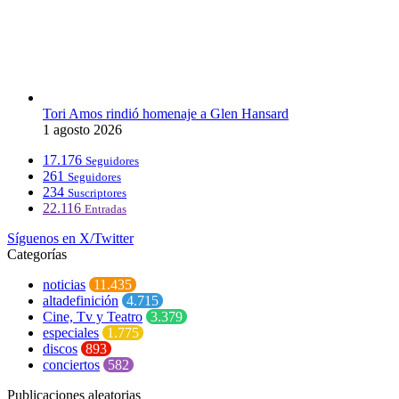
Tori Amos rindió homenaje a Glen Hansard
1 agosto 2026
17.176
Seguidores
261
Seguidores
234
Suscriptores
22.116
Entradas
Síguenos en X/Twitter
Categorías
noticias
11.435
altadefinición
4.715
Cine, Tv y Teatro
3.379
especiales
1.775
discos
893
conciertos
582
Publicaciones aleatorias