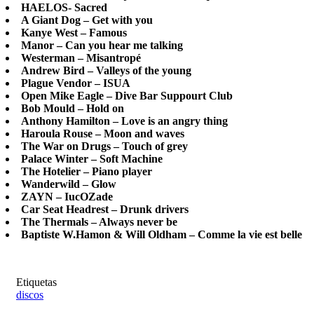
HAELOS- Sacred
A Giant Dog – Get with you
Kanye West – Famous
Manor – Can you hear me talking
Westerman – Misantropé
Andrew Bird – Valleys of the young
Plague Vendor – ISUA
Open Mike Eagle – Dive Bar Suppourt Club
Bob Mould – Hold on
Anthony Hamilton – Love is an angry thing
Haroula Rouse – Moon and waves
The War on Drugs – Touch of grey
Palace Winter – Soft Machine
The Hotelier – Piano player
Wanderwild – Glow
ZAYN – IucOZade
Car Seat Headrest – Drunk drivers
The Thermals – Always never be
Baptiste W.Hamon & Will Oldham – Comme la vie est belle
Etiquetas
discos