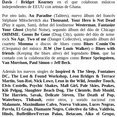
Davis / Bridget Kearney
en el que colaboran músicos
independientes de EEUU con artistas de Ghana.
Por otro lado,
Au Paradise
(Talitres), nuevo álbum del francés
Stéphane Milochevitch aka
Thousand
,
Your Hero is Not Dead
(Play it again, Sam), debut del londinense
Westerman
,
Fantasize
Your Ghost
(Joyful Noise), segundo álbum del dúo de Chicago
OHMME
;
Goons Be Gone
(Drag City), quinto del dúo de noise
rock
No Age
,
Two of me
(Danger Collective), segundo álbum del
cuarteto
Momma
o discos de blues como
Blues Comin´On
(Cleopatra) del músico
JLW (Joe Louis Walker)
o
Blues with
friends
(Keeping the blues alive) del legendario
Dion
, que ha
contado con la colaboración de amigos como
Bruce Springsteen,
Van Morrison, Paul Simon
o
Jeff Beck
.
Además los nuevos singles de
Inspired & The Sleep, Fontaines
DC, The Lost & Found Workshop, Leon Bridges & Terrace
Martin, Sun-Rot, Nick Lowe, Leon in the Wild, Jennifer Touch,
Elvis Costello, Psychic Shakes, Mall Girl, Pale Skies, Peakes,
Klô Pelgag, Slaughter Beach Dog, The Clientele, Bob Mould,
The Harriets, Savak, Delicate Steven, The Death of Pop,
Waterboys, Thibault,
entre otros, y sonido nacional con
Malamute, Maximiliano Calvo, Nueva Vulcano, Luces Negras,
Pavvla, El Grajo, Diamante Negro, Colectivo da Silva, Valdivia,
Hinds, Buffetlibre/Ferran Palau, Betacam, Aiko el Grupo,