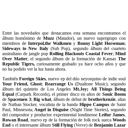
Entre las novedades que destacamos esta semana encontramos el
álbum homónimo de
Muzz
(Matador), un nuevo supergrupo con
miembros de
Interpol,the Walkmen
y
Bonny Light Horseman
;
Sideways to New Italy
(Sub Pop), segundo álbum del cuarteto
australiano de jangle pop
Rolling Blackouts Coastal Fever
;
Mind
Over Matter
, el segundo álbum de la formación de Kansas
The
Republic Tigers,
curiosamente grabado ya hace ocho años y que
no ha podido ver la luz hasta ahora.
También
Foreign Skies
, nuevo ep del dúo neyorquino de indie soul
Your Friend, Ghost
;
Rearrange Us
(Dualtone Music), segundo
álbum del quinteto de Los Angeles
Mt.Joy;
All Things Being
Equal
(Carpark Records), el primer disco en años de
Sonic Boom
de
Spacemen 3
;
Big what
, álbum de debut de
brotherkenzie
, alias
de Nathan Stocker, vocalista de la banda
Hippo Campus
de Saint
Paul, Minnesota;
Angel in Disguise
(Night Time Stories), segundo
del compositor y productor experimental londinense
Leifur James
,
Rowan Road
, nuevo ep de la formación de folk rock sueca
Woods
End
o el interesante álbum
Still Flying
(Verve) de
Benjamin Lazar