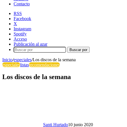
Contacto
RSS
Facebook
X
Instagram
Spotify
Acceso
Publicación al azar
Buscar por
Inicio
/
especiales
/
Los discos de la semana
especiales
listas
recomendaciones
Los discos de la semana
Santi Hurtado
10 junio 2020