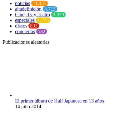
noticias
11.435
altadefinición
4.715
Cine, Tv y Teatro
3.379
especiales
1.775
discos
893
conciertos
582
Publicaciones aleatorias
El primer álbum de Half Japanese en 13 años
14 julio 2014