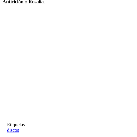
Anticiclón
o
Rosalía
.
Etiquetas
discos