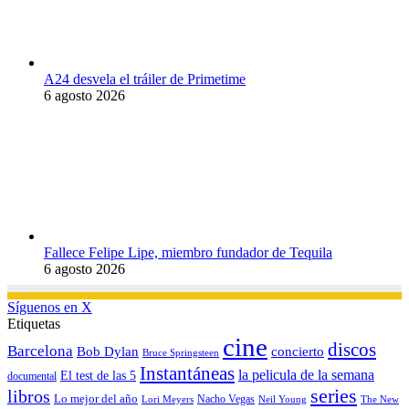
A24 desvela el tráiler de Primetime
6 agosto 2026
Fallece Felipe Lipe, miembro fundador de Tequila
6 agosto 2026
Síguenos en X
Etiquetas
cine
discos
Barcelona
concierto
Bob Dylan
Bruce Springsteen
Instantáneas
la pelicula de la semana
El test de las 5
documental
series
libros
Lo mejor del año
Nacho Vegas
Lori Meyers
Neil Young
The New