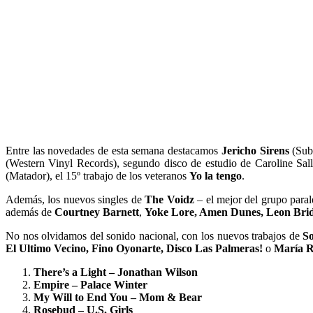
Entre las novedades de esta semana destacamos
Jericho Sirens
(Sub 
(Western Vinyl Records), segundo disco de estudio de Caroline Sal
(Matador), el 15º trabajo de los veteranos
Yo la tengo
.
Además, los nuevos singles de
The Voidz
– el mejor del grupo paral
además de
Courtney Barnett
,
Yoke Lore, Amen Dunes, Leon Brid
No nos olvidamos del sonido nacional, con los nuevos trabajos de
S
El Ultimo Vecino, Fino Oyonarte, Disco Las Palmeras!
o
María R
There’s a Light – Jonathan Wilson
Empire – Palace Winter
My Will to End You – Mom & Bear
Rosebud – U.S. Girls