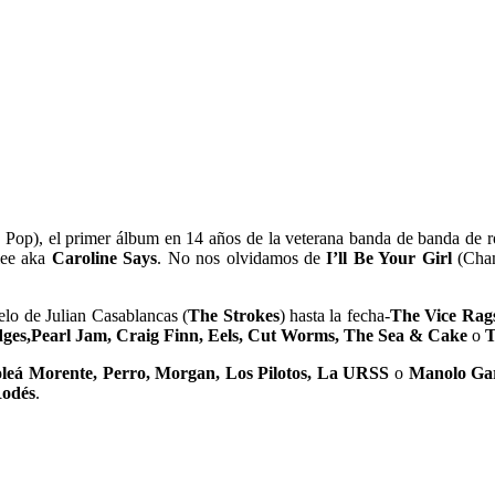
Pop), el primer álbum en 14 años de la veterana banda de banda de
lee aka
Caroline Says
. No nos olvidamos de
I’ll Be Your Girl
(Cham
elo de Julian Casablancas (
The Strokes
) hasta la fecha-
The Vice Rag
ges,Pearl Jam, Craig Finn, Eels, Cut Worms, The Sea & Cake
o
T
oleá Morente, Perro, Morgan, Los Pilotos, La URSS
o
Manolo Ga
odés
.