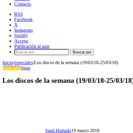
Contacto
RSS
Facebook
X
Instagram
Spotify
Acceso
Publicación al azar
Buscar por
Inicio
/
especiales
/
Los discos de la semana (19/03/18-25/03/18)
especiales
listas
Los discos de la semana (19/03/18-25/03/18
Santi Hurtado
19 marzo 2018