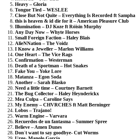
Heavy – Gloria
Tongue Tied – WESLEE
Close But Not Quite – Everything Is Recorded ft Sampha
this is heaven & id die for it – American Pleasure Club
Illumination – DJ Koze ft Róisín Murphy
Any Day Now – Whyte Horses
Small Foreign Faction – Haley Blais
AlieNNation – The Voidz
I Know a Jeweller – Marlon Williams
One Heart – The Vice Rags
Confirmation – Westerman
Death of a Sportman – Hot Snakes
Fake You – Yoke Lore
Matanza – Egon Soda
Another – Sarah Blasko
Need a little time – Courtney Barnett
The Bug Collector – Haley Heynderickx
Mea Culpa – Caroline Says
My Enemy – CHVRCHES ft Matt Berninger
Lobos – Trajano!
Warm Engine – Varvara
Recuerdos de un fantasma – Summer Spree
Believe – Amen Dunes
Don´t want to say goodbye- Cut Worms
Urge- Manolo García