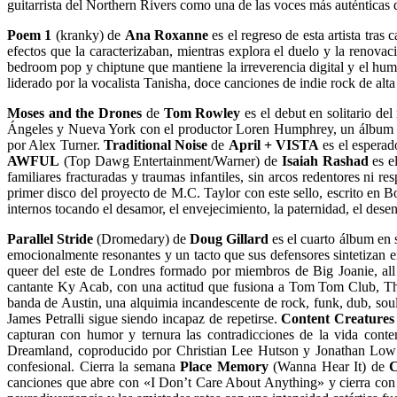
guitarrista del Northern Rivers como una de las voces más auténticas d
Poem 1
(kranky) de
Ana Roxanne
es el regreso de esta artista tra
efectos que la caracterizaban, mientras explora el duelo y la renova
bedroom pop y chiptune que mantiene la irreverencia digital y el hum
liderado por la vocalista Tanisha, doce canciones de indie rock de alt
Moses and the Drones
de
Tom Rowley
es el debut en solitario de
Ángeles y Nueva York con el productor Loren Humphrey, un álbum que 
por Alex Turner.
Traditional Noise
de
April + VISTA
es el esperad
AWFUL
(Top Dawg Entertainment/Warner) de
Isaiah Rashad
es el
familiares fracturadas y traumas infantiles, sin arcos redentores ni 
primer disco del proyecto de M.C. Taylor con este sello, escrito en Bo
internos tocando el desamor, el envejecimiento, la paternidad, el des
Parallel Stride
(Dromedary) de
Doug Gillard
es el cuarto álbum en 
emocionalmente resonantes y un tacto que sus defensores sintetizan
queer del este de Londres formado por miembros de Big Joanie, all c
cantante Ky Acab, con una actitud que fusiona a Tom Tom Club, The
banda de Austin, una alquimia incandescente de rock, funk, dub, so
James Petralli sigue siendo incapaz de repetirse.
Content Creatures
capturan con humor y ternura las contradicciones de la vida con
Dreamland, coproducido por Christian Lee Hutson y Jonathan Low ju
confesional. Cierra la semana
Place Memory
(Wanna Hear It) de
C
canciones que abre con «I Don’t Care About Anything» y cierra con 