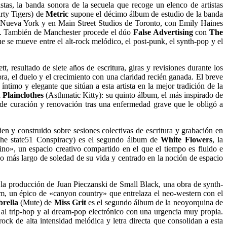
as, la banda sonora de la secuela que recoge un elenco de artistas
rty Tigers) de
Metric
supone el décimo álbum de estudio de la banda
 Nueva York y en Main Street Studios de Toronto, con Emily Haines
nda. También de Manchester procede el dúo
False Advertising
con
The
 se mueve entre el alt-rock melódico, el post-punk, el synth-pop y el
, resultado de siete años de escritura, giras y revisiones durante los
a, el duelo y el crecimiento con una claridad recién ganada. El breve
timo y elegante que sitúan a esta artista en la mejor tradición de la
 Plainclothes
(Asthmatic Kitty): su quinto álbum, el más inspirado de
o de curación y renovación tras una enfermedad grave que le obligó a
 y construido sobre sesiones colectivas de escritura y grabación en
he state51 Conspiracy) es el segundo álbum de
White Flowers
, la
o», un espacio creativo compartido en el que el tiempo es fluido e
do más largo de soledad de su vida y centrado en la noción de espacio
la producción de Juan Pieczanski de Small Black, una obra de synth-
um, un épico de «canyon country» que entrelaza el neo-western con el
rella
(Mute) de
Miss Grit
es el segundo álbum de la neoyorquina de
al trip-hop y al dream-pop electrónico con una urgencia muy propia.
ck de alta intensidad melódica y letra directa que consolidan a esta