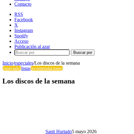
Contacto
RSS
Facebook
X
Instagram
Spotify
Acceso
Publicación al azar
Buscar por
Inicio
/
especiales
/
Los discos de la semana
especiales
listas
recomendaciones
Los discos de la semana
Santi Hurtado
5 mayo 2026