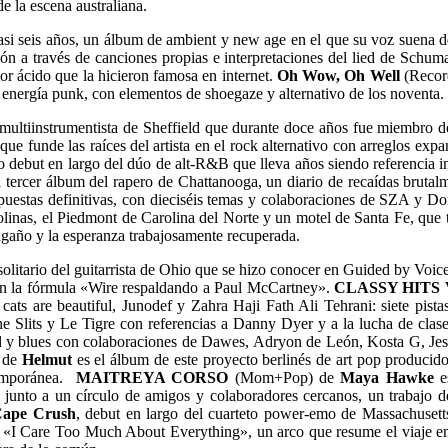
e la escena australiana.
s casi seis años, un álbum de ambient y new age en el que su voz suena d
ción a través de canciones propias e interpretaciones del lied de Schu
or ácido que la hicieron famosa en internet.
Oh Wow, Oh Well
(Recor
a energía punk, con elementos de shoegaze y alternativo de los noventa.
l multiinstrumentista de Sheffield que durante doce años fue miembro d
funde las raíces del artista en el rock alternativo con arreglos expa
o debut en largo del dúo de alt-R&B que lleva años siendo referencia 
 tercer álbum del rapero de Chattanooga, un diario de recaídas brutal
respuestas definitivas, con dieciséis temas y colaboraciones de SZA y D
linas, el Piedmont de Carolina del Norte y un motel de Santa Fe, que tr
engaño y la esperanza trabajosamente recuperada.
solitario del guitarrista de Ohio que se hizo conocer en Guided by Voi
 en la fórmula «Wire respaldando a Paul McCartney».
CLASSY HITS 
ats are beautiful, Junodef y Zahra Haji Fath Ali Tehrani: siete pista
 Slits y Le Tigre con referencias a Danny Dyer y a la lucha de clas
ul y blues con colaboraciones de Dawes, Adryon de León, Kosta G, Jes
de
Helmut
es el álbum de este proyecto berlinés de art pop producid
temporánea.
MAITREYA CORSO
(Mom+Pop) de
Maya Hawke
e
nto a un círculo de amigos y colaboradores cercanos, un trabajo de 
ape Crush
, debut en largo del cuarteto power-emo de Massachusetts 
«I Care Too Much About Everything», un arco que resume el viaje emoci