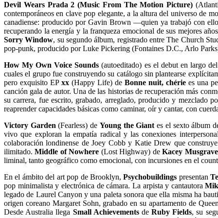
Devil Wears Prada 2 (Music From The Motion Picture)
(Atlant
contemporáneos en clave pop elegante, a la altura del universo de mo
canadiense: producido por Gavin Brown —quien ya trabajó con ello
recuperando la energía y la franqueza emocional de sus mejores años
Sorry Window
, su segundo álbum, registrado entre The Church Studi
pop-punk, producido por Luke Pickering (Fontaines D.C., Arlo Parks
How My Own Voice Sounds
(autoeditado) es el debut en largo d
cuales el grupo fue construyendo su catálogo sin plantearse explícit
pero exquisito EP
xx
(Happy Life) de
Bonne nuit, chérie
es una pe
canción gala de autor. Una de las historias de recuperación más con
su carrera, fue escrito, grabado, arreglado, producido y mezclado p
reaprender capacidades básicas como caminar, oír y cantar, con cuerd
Victory Garden
(Fearless) de
Young the Giant
es el sexto álbum d
vivo que exploran la empatía radical y las conexiones interpersona
colaboración londinense de Joey Cobb y Katie Drew que construyen 
ilimitado.
Middle of Nowhere
(Lost Highway) de
Kacey Musgrave
liminal, tanto geográfico como emocional, con incursiones en el countr
En el ámbito del art pop de Brooklyn,
Psychobuildings
presentan
Te
pop minimalista y electrónica de cámara. La arpista y cantautora
Mik
legado de Laurel Canyon y una paleta sonora que ella misma ha bau
origen coreano Margaret Sohn, grabado en su apartamento de Queens 
Desde Australia llega
Small Achievements
de
Ruby Fields
, su seg