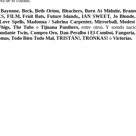
uera de lo común.
t, Bayonne, Beck, Beth Orton, Bleachers, Born At Midnite, Bram
S, FILM, Fruit Bats, Future Islands,, IAN SWEET, Jo Blonde,
 Love Spells, Madonna / Sabrina Carpenter, Mirrorball, Modest
Whigs, The Tubs
o
Tijuana Panthers,
entre otros. Y sonido nac
nte Twin, Compro Oro, Dan Peralbo i El Comboi, Fangoria, Gui
ía Comas, Todo Bien Todo Mal, TRISTÁN!, TRONKAS!
o
Victorias.