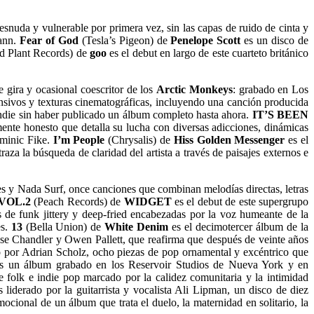
esnuda y vulnerable por primera vez, sin las capas de ruido de cinta y
mann.
Fear of God
(Tesla’s Pigeon) de
Penelope Scott
es un disco de
d Plant Records) de
goo
es el debut en largo de este cuarteto británico
e gira y ocasional coescritor de los
Arctic Monkeys
: grabado en Los
nsivos y texturas cinematográficas, incluyendo una canción producida
indie sin haber publicado un álbum completo hasta ahora.
IT’S BEEN
mente honesto que detalla su lucha con diversas adicciones, dinámicas
ominic Fike.
I’m People
(Chrysalis) de
Hiss Golden Messenger
es el
aza la búsqueda de claridad del artista a través de paisajes externos e
ces y Nada Surf, once canciones que combinan melodías directas, letras
VOL.2
(Peach Records) de
WIDGET
es el debut de este supergrupo
s de funk jittery y deep-fried encabezadas por la voz humeante de la
es.
13
(Bella Union) de
White Denim
es el decimotercer álbum de la
se Chandler y Owen Pallett, que reafirma que después de veinte años
o por Adrian Scholz, ocho piezas de pop ornamental y excéntrico que
s un álbum grabado en los Reservoir Studios de Nueva York y en
folk e indie pop marcado por la calidez comunitaria y la intimidad
liderado por la guitarrista y vocalista Ali Lipman, un disco de diez
onal de un álbum que trata el duelo, la maternidad en solitario, la