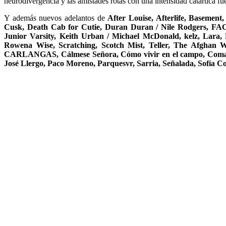
neurodivergencia y las amistades rotas con una intensidad catártica f
Y además nuevos adelantos de
After Louise, Afterlife, Basemen
Cusk, Death Cab for Cutie, Duran Duran / Nile Rodgers, FAC
Junior Varsity, Keith Urban / Michael McDonald, kelz, Lara,
Rowena Wise, Scratching, Scotch Mist, Teller, The Afghan 
CARLANGAS, Cálmese Señora, Cómo vivir en el campo, Comanda
José Llergo, Paco Moreno, Parquesvr, Sarria, Señalada, Sof