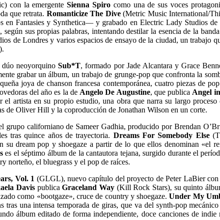
ic) con la emergente
Sienna Spiro
como una de sus voces protagonist
da que retrata.
Romanticize The Dive
(Metric Music International/Thi
s en Fantasies y Synthetica— y grabado en Electric Lady Studios de
, según sus propias palabras, intentando destilar la esencia de la ba
os de Londres y varios espacios de ensayo de la ciudad, un trabajo que
).
el dúo neoyorquino
Sub*T
, formado por Jade Alcantara y Grace Bennett
amente grabar un álbum, un trabajo de grunge-pop que confronta la sombr
queña joya de chanson francesa contemporánea, cuatro piezas de pop ín
movedoras del año es la de
Angelo De Augustine
, que publica
Angel in
or el artista en su propio estudio, una obra que narra su largo proces
as de Oliver Hill y la coproducción de Jonathan Wilson en un corte.
el grupo californiano de Sameer Gadhia, producido por Brendan O’Brien
les tras quince años de trayectoria.
Dreams For Somebody Else
(T
su dream pop y shoegaze a partir de lo que ellos denominan «el rein
s
es el séptimo álbum de la cantautora tejana, surgido durante el perío
y norteño, el bluegrass y el pop de raíces.
ars, Vol. 1
(GLGL), nuevo capítulo del proyecto de Peter LaBier con 
aela Davis
publica
Graceland Way
(Kill Rock Stars), su quinto álb
tizado como «bootgaze», cruce de country y shoegaze.
Under My Umb
tras una intensa temporada de giras, que va del synth-pop mecánico 
undo álbum editado de forma independiente, doce canciones de indie ro