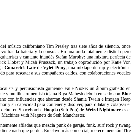
 del músico californiano Tim Presley tras siete años de silencio, once
 tras la batería y la consola. En una onda totalmente distinta pero
uitarrista y cantante irlandés Stefan Murphy: una mixtura perfecta de
Nick Llobet y Micah Prussack, un trabajo coproducido por Katie Von
ega
Gonarch’s Lair
de
Vylet Pony
, una mixtape de rap y electrónica
ado para rescatar a sus compañeros caídos, con colaboraciones vocales
 vocalista y percusionista guineano Falle Nioke: un álbum grabado en
tante y multiinstrumentista tejana Riya Mahesh debuta en sello con
Blue
texano con influencias que abarcan desde Shania Twain e Imogen Heap
or y su capacidad para contener y disolver, para dilatar y colapsar el
 su debut en Spacebomb.
Hoopla
(Sub Pop) de
Weird Nightmare
es el
 Machines with Magnets de Seth Manchester.
entemente afiladas que mezcla punk de garaje, funk, surf rock y twang
no tiene nada que perder. En clave más comercial, merece mención
The