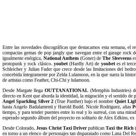
Entre las novedades discográficas que destacamos esta semana, el r
compactas gemas de pop jangly que navegan entre el garage rock de 
igualmente enérgica,
National Anthem
(Goner) de
The Sleeveens
es
protopunk y rock clásico.
youbet
(Hardly Art) de
youbet
es el terc
Schleicher y Julian Fader que crece desde las limitaciones del bed
concebida íntegramente por Zelda Lulamoon, en la que narra la histor
de artistas como Feather, Chi-Chi y lulamoon.
Desde Margate llega
OUTTANATIONAL
(Memphis Industries) 
directo en Kent que aborda la identidad, la migración y el sentido de 
Angel Sparkling Silver 2
(True Panther) bajo el nombre
Quiet Lig
hasta Angelo Badalamenti y Harold Budd. Nicole Rodriguez, alias
P
tiempo, y para tender puentes entre lo real y lo surreal, con una mir
esperado segundo álbum del proyecto en solitario de Alex Edkins, e
Desde Colorado,
Jesus Christ Taxi Driver
publican
Taxi the Rich
(
en torno a un elenco de personajes tan disparatado como Lana Del Re