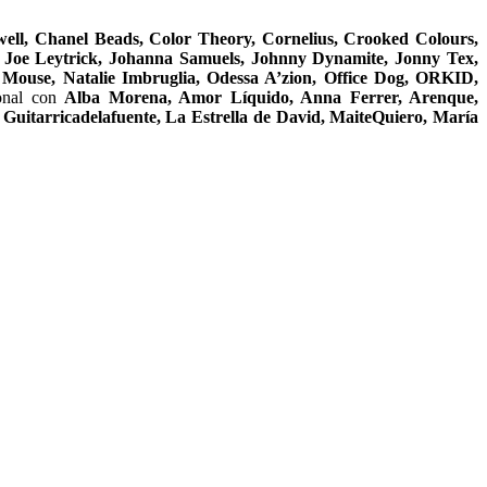
well, Chanel Beads, Color Theory, Cornelius, Crooked Colours,
 Joe Leytrick, Johanna Samuels, Johnny Dynamite, Jonny Tex,
 Mouse, Natalie Imbruglia, Odessa A’zion, Office Dog, ORKID,
ional con
Alba Morena, Amor Líquido, Anna Ferrer, Arenque,
tarricadelafuente, La Estrella de David, MaiteQuiero, María