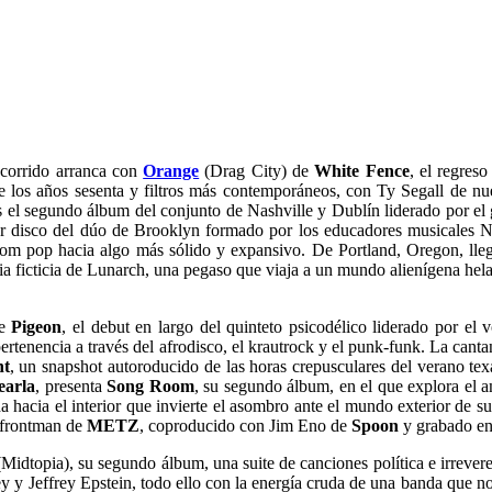
ecorrido arranca con
Orange
(Drag City) de
White Fence
, el regreso
los años sesenta y filtros más contemporáneos, con Ty Segall de nuevo
 el segundo álbum del conjunto de Nashville y Dublín liderado por el g
er disco del dúo de Brooklyn formado por los educadores musicales 
room pop hacia algo más sólido y expansivo. De Portland, Oregon, ll
ia ficticia de Lunarch, una pegaso que viaja a un mundo alienígena hel
de
Pigeon
, el debut en largo del quinteto psicodélico liderado por el
pertenencia a través del afrodisco, el krautrock y el punk-funk. La can
ht
, un snapshot autoroducido de las horas crepusculares del verano 
earla
, presenta
Song Room
, su segundo álbum, en el que explora el am
ada hacia el interior que invierte el asombro ante el mundo exterior de
x frontman de
METZ
, coproducido con Jim Eno de
Spoon
y grabado en
Midtopia), su segundo álbum, una suite de canciones política e irrever
y y Jeffrey Epstein, todo ello con la energía cruda de una banda que 