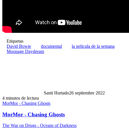
Etiquetas
David Bowie
documental
la pelicula de la semana
Moonage Daydream
Santi Hurtado
26 septiembre 2022
4 minutos de lectura
MorMor - Chasing Ghosts
MorMor - Chasing Ghosts
The War on Drugs - Oceans of Darkness