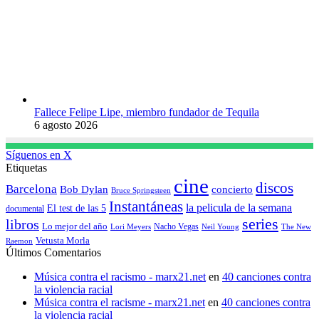
Fallece Felipe Lipe, miembro fundador de Tequila
6 agosto 2026
Síguenos en X
Etiquetas
cine
discos
Barcelona
concierto
Bob Dylan
Bruce Springsteen
Instantáneas
la pelicula de la semana
El test de las 5
documental
series
libros
Lo mejor del año
Nacho Vegas
Lori Meyers
Neil Young
The New
Vetusta Morla
Raemon
Últimos Comentarios
Música contra el racismo - marx21.net
en
40 canciones contra
la violencia racial
Música contra el racisme - marx21.net
en
40 canciones contra
la violencia racial