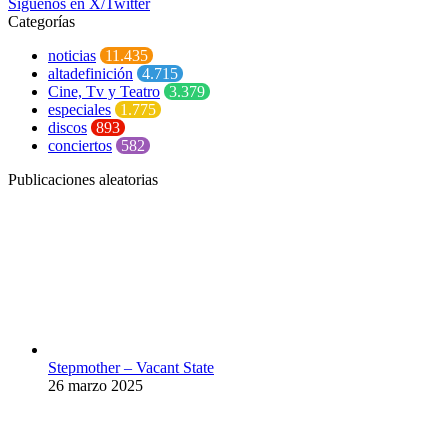
Síguenos en X/Twitter
Categorías
noticias
11.435
altadefinición
4.715
Cine, Tv y Teatro
3.379
especiales
1.775
discos
893
conciertos
582
Publicaciones aleatorias
Stepmother – Vacant State
26 marzo 2025