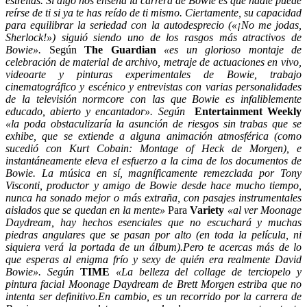
estrellas.
Si algo nos enseña la carrera de Bowie es que nadie puede
reírse de ti si ya te has reído de ti mismo.
Ciertamente, su capacidad
para equilibrar la seriedad con la autodesprecio («¡No me jodas,
Sherlock!») siguió siendo uno de los rasgos más atractivos de
Bowie».
Según
The Guardian
«
es un glorioso montaje de
celebración de material de archivo, metraje de actuaciones en vivo,
videoarte y pinturas experimentales de Bowie, trabajo
cinematográfico y escénico y entrevistas con varias personalidades
de la televisión normcore con las que Bowie es infaliblemente
educado, abierto y encantador». Según
Entertainment Weekly
«l
a poda obstaculizaría la asunción de riesgos sin trabas que se
exhibe, que se extiende a alguna animación atmosférica (como
sucedió con Kurt Cobain: Montage of Heck de Morgen), e
instantáneamente eleva el esfuerzo a la cima de los documentos de
Bowie. La música en sí, magníficamente remezclada por Tony
Visconti, productor y amigo de Bowie desde hace mucho tiempo,
nunca ha sonado mejor o más extraña, con pasajes instrumentales
aislados que se quedan en la mente»
Para
Variety
«al ver Moonage
Daydream, hay hechos esenciales que no escuchará y muchas
piedras angulares que se pasan por alto (en toda la película, ni
siquiera verá la portada de un álbum).Pero te acercas más de lo
que esperas al enigma frío y sexy de quién era realmente David
Bowie». Según
TIME
«La belleza del collage de terciopelo y
pintura facial Moonage Daydream de Brett Morgen estriba que no
intenta ser definitivo.En cambio, es un recorrido por la carrera de