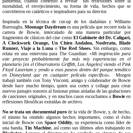
pandemia, cuando comenzó a revisar sus reflexiones sobre la
mortalidad, el envejecimiento, su forma de vida, hechos que se
convirtieron en catárticos e inspiradores para su director.
Inspirada en la técnica de cut-up de los dadaístas y Williams
Burroughs,
Moonage Daydream
es una película que recorre toda la
carrera de Bowie, intercalado de una manera particular por
fragmentos de clásicos del cine como
El Gabinete del Dr. Caligari,
A Clockwork Orange, Un Chien Andalou, Nosferatu, Blade
Runner, Viaje a la Luna
o
The Red Shoes.
Sin embargo, como
relata en una entrevista para The Guardian: «
Mi inspiración para
este proyecto probablemente fue más mis experiencias en el
planetario [en el Observatorio Griffith, Los Ángeles] viendo el Pink
Floyd Laserium y yendo a esos paseos dentro del parque temático
en Disneyland que en cualquier película específica».
Morgen
trabajó también con Tony Visconti, amigo y colaborador de Bowie
desde hace mucho tiempo, quien usa cortes y collage para crear
nuevos paisajes sonoros al fusionar pistas aisladas de las grabaciones
de canciones originales, y en muchos casos escuchamos a
Bowie
en
reflexiones filosóficas extraídas de archivo.
No se trata un documental puro
de la vida de Bowie, y, de hecho,
el mismo ha omitido algunos hechos importantes, como el éxito
inicial de Bowie con
Space Oddity
, su experiencia como líder de
una banda,
Tin Machine
, así como sus últimos años trabajando en