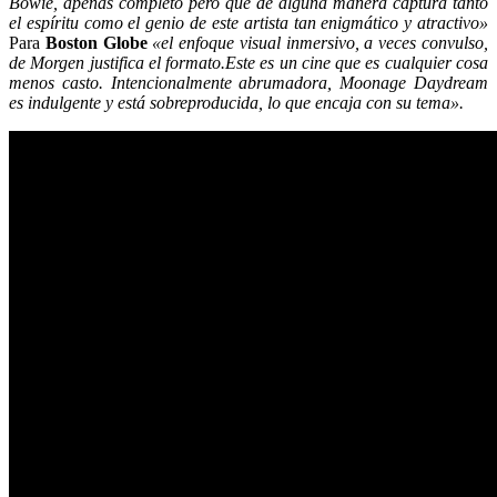
Bowie, apenas completo pero que de alguna manera captura tanto
el espíritu como el genio de este artista tan enigmático y atractivo»
Para
Boston Globe
«el enfoque visual inmersivo, a veces convulso,
de Morgen justifica el formato.Este es un cine que es cualquier cosa
menos casto. Intencionalmente abrumadora, Moonage Daydream
es indulgente y está sobreproducida, lo que encaja con su tema».