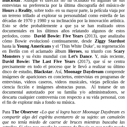
Blackstar
. Aunque el director no ha ocultado en algunas de sus
entrevistas su preferencia por la última discografía del músico-de
Hours
a
Reality
, sobre todo- en su mayor parte, la película viaja por
un terreno trillado al explorar su personalidad como estrella de las
décadas de 1970 y 1980 y su inclinación por la innovación artística.
Esto se debe probablemente a que ya se han realizado otros
documentales en los últimos años relatando algunos de estos
períodos, como
David Bowie: Five Years
(2013), que
analizaba
cómo Bowie evolucionó continuamente, desde
Ziggy Stardust
hasta la
Young Americans
y el ‘Thin White Duke’,
su regeneración
en Berlín con el aclamado álbum
Heroes
, su triunfo con
Scary
Monsters
y su éxito mundial con
Let’s Dance
.
Y, más reciente,
David Bowie: The Last Five Years
(2017), que sí se centra
precisamente en todo el proceso que le llevó a realizar su último
disco de estudio,
Blackstar
. Así,
Moonage Daydream
comprende
imágenes de apariciones en conciertos, entrevistas en programas de
entrevistas, videos caseros, videos musicales, viejas películas de
ciencia ficción e imágenes abstractas puras. Al tratarse de un
documental autorizado por su familia y/o administradores, se
descarta cualquier controversia con respecto a su vida personal, con
el fin de explorar más a fondo su música.
Para
The Observer
«
Lo que sí logra hacer Moonage Daydream es
compartir algo del espíritu aventurero de su sujeto: un camaleón
que no tenía miedo de caerse de bruces mientras buscaba las