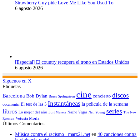
Strawberry Guy pide Love Me Like You Used To
6 agosto 2026
[Especial] El country recupera el trono en Estados Unidos
6 agosto 2026
Síguenos en X
Etiquetas
cine
discos
Barcelona
concierto
Bob Dylan
Bruce Springsteen
Instantáneas
la pelicula de la semana
El test de las 5
documental
series
libros
Lo mejor del año
Nacho Vegas
Lori Meyers
Neil Young
The New
Vetusta Morla
Raemon
Últimos Comentarios
Música contra el racismo - marx21.net
en
40 canciones contra
la violencia racial