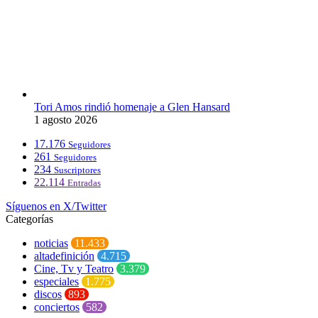
Tori Amos rindió homenaje a Glen Hansard
1 agosto 2026
17.176
Seguidores
261
Seguidores
234
Suscriptores
22.114
Entradas
Síguenos en X/Twitter
Categorías
noticias
11.433
altadefinición
4.715
Cine, Tv y Teatro
3.379
especiales
1.775
discos
893
conciertos
582