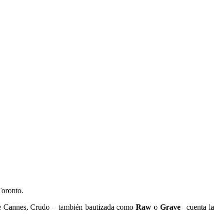
Toronto.
l de Cannes, Crudo – también bautizada como
Raw
o
Grave
– cuenta la