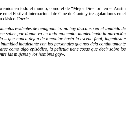
les premios en todo el mundo, como el de “Mejor Director” en el Austin
 en el Festival Internacional de Cine de Gante y tres galardones en el
u clásico
Carrie
.
momentos evidentes de repugnancia: no hay descanso en el zumbido de
rece saber por donde va en todo momento, manteniendo la narración
alla – que nunca dejan de remontar hasta la escena final, ingeniosa e
 intimidad inquietante con los personajes que nos deja continuamente
rse como algo episódico, la película tiene cosas que decir sobre los
 entre las mujeres y los hombres gay».