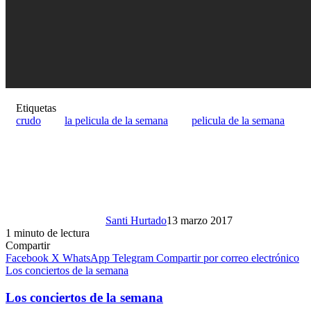
Etiquetas
crudo
la pelicula de la semana
pelicula de la semana
Santi Hurtado
13 marzo 2017
1 minuto de lectura
Compartir
Facebook
X
WhatsApp
Telegram
Compartir por correo electrónico
Los conciertos de la semana
Los conciertos de la semana