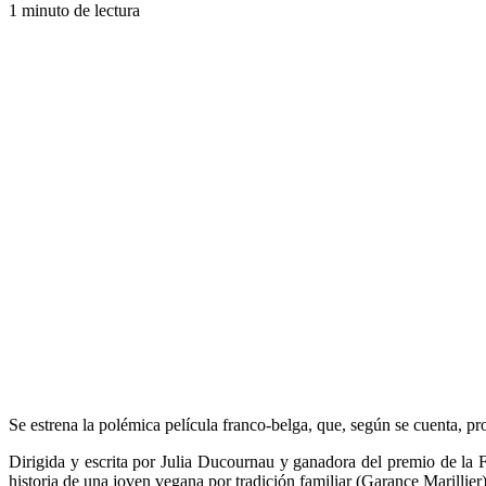
1 minuto de lectura
Se estrena la polémica película franco-belga, que, según se cuenta, p
Dirigida y escrita por Julia Ducournau y ganadora del premio de la
historia de una joven vegana por tradición familiar (Garance Marillier)