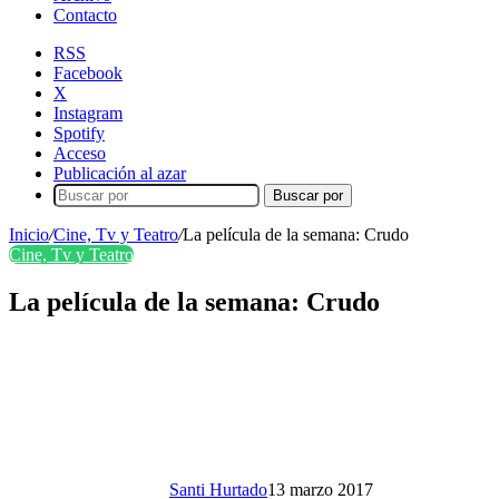
Contacto
RSS
Facebook
X
Instagram
Spotify
Acceso
Publicación al azar
Buscar por
Inicio
/
Cine, Tv y Teatro
/
La película de la semana: Crudo
Cine, Tv y Teatro
La película de la semana: Crudo
Santi Hurtado
13 marzo 2017