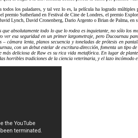
ra todos los paladares, y tal vez lo es, la película ha logrado múltip
; el premio Sutherland en Festival de Cine de Londres, el premio Explore
n David Lynch, David Cronenberg, Dario Argento o Brian de Palma, en s
que absolutamente todo lo que lo rodea es inquietante, no sólo los 
ro ver esa seguridad en un primer largometraje, pero Ducournau pa
ticas – cámara lenta, planos secuencia y toneladas de prótesis en pant
rnau, con un debut estelar de escritura-dirección, fomenta un tipo de
e más deliciosa de Raw es su rica vida metafórica. En lugar de plantea
, las horribles tradiciones de la ciencia veterinaria, y el lazo incómodo