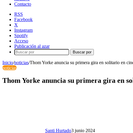
Contacto
RSS
Facebook
X
Instagram
Spotify
Acceso
Publicación al azar
Buscar por
Inicio
/
noticias
/
Thom Yorke anuncia su primera gira en solitario en cin
noticias
Thom Yorke anuncia su primera gira en sol
Santi Hurtado
3 junio 2024