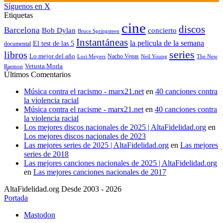
Síguenos en X
Etiquetas
cine
discos
Barcelona
concierto
Bob Dylan
Bruce Springsteen
Instantáneas
la pelicula de la semana
El test de las 5
documental
series
libros
Lo mejor del año
Nacho Vegas
Lori Meyers
Neil Young
The New
Vetusta Morla
Raemon
Últimos Comentarios
Música contra el racismo - marx21.net
en
40 canciones contra
la violencia racial
Música contra el racisme - marx21.net
en
40 canciones contra
la violencia racial
Los mejores discos nacionales de 2025 | AltaFidelidad.org
en
Los mejores discos nacionales de 2023
Las mejores series de 2025 | AltaFidelidad.org
en
Las mejores
series de 2018
Las mejores canciones nacionales de 2025 | AltaFidelidad.org
en
Las mejores canciones nacionales de 2017
AltaFidelidad.org Desde 2003 - 2026
Portada
Mastodon