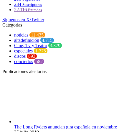
234
Suscriptores
22.116
Entradas
Síguenos en X/Twitter
Categorías
noticias
11.435
altadefinición
4.715
Cine, Tv y Teatro
3.379
especiales
1.775
discos
893
conciertos
582
Publicaciones aleatorias
The Long Ryders anuncian gira española en noviembre