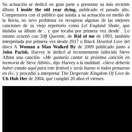
Su actuación se dedicó en gran parte a presentar su más reciente
álbum
I inside the old year dying
, publicado el pasado año.
Comprensiva con el público que asistía a su actuación en medio de
la lluvia, no tuvo problema en recuperar algunas de las mejores
canciones de su viejo repertorio como
Let England Shake,
que
titulaba su álbum de , y que tocaba por primera vez desde . Lo
mismo ocurrió con
50ft Queenie
, de
Rid of me
de 1993, también
interpretada por primera vez desde 2017 o B
lack Hearted Love
del
disco A
Woman a Man Walked By
de 2009 publicado junto a
John Parish.
Harvey le dedicó al recientemente fallecido Steve
Albini una canción.
«Me gustaría cantar la próxima canción en
memoria de Steve Albini»
, dijo Harvey a la multitud.
«Steve debería
haber estado aquí para este festival y sería bueno si todos pensaran
en él»
. y procedió a interpretar T
he Desperate Kingdom Of Love
de
Uh Huh Her
de 2004, que cumplió 20 años el viernes.