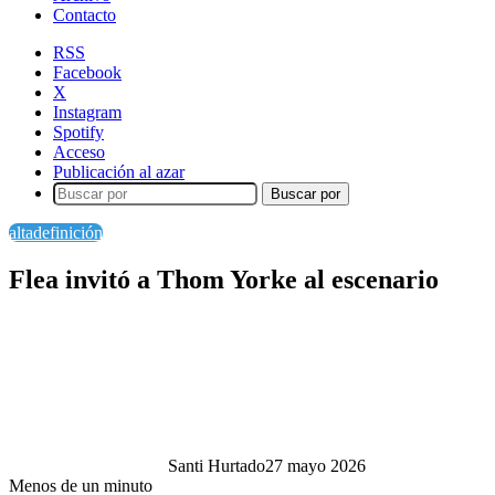
Contacto
RSS
Facebook
X
Instagram
Spotify
Acceso
Publicación al azar
Buscar por
altadefinición
Flea invitó a Thom Yorke al escenario
Santi Hurtado
27 mayo 2026
Menos de un minuto