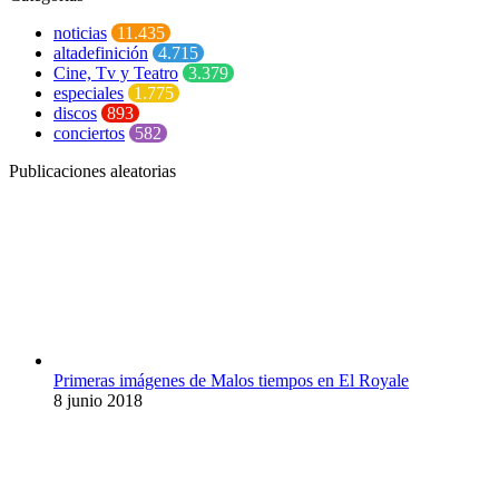
noticias
11.435
altadefinición
4.715
Cine, Tv y Teatro
3.379
especiales
1.775
discos
893
conciertos
582
Publicaciones aleatorias
Primeras imágenes de Malos tiempos en El Royale
8 junio 2018