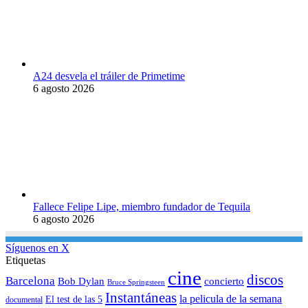
A24 desvela el tráiler de Primetime
6 agosto 2026
Fallece Felipe Lipe, miembro fundador de Tequila
6 agosto 2026
Síguenos en X
Etiquetas
cine
discos
Barcelona
concierto
Bob Dylan
Bruce Springsteen
Instantáneas
la pelicula de la semana
El test de las 5
documental