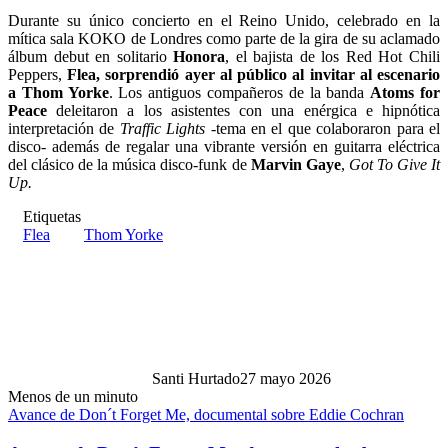
Durante su único concierto en el Reino Unido, celebrado en la
mítica sala KOKO de Londres como parte de la gira de su aclamado
álbum debut en solitario
Honora
, el bajista de los Red Hot Chili
Peppers,
Flea, sorprendió ayer al público al invitar al escenario
a Thom Yorke
. Los antiguos compañeros de la banda
Atoms for
Peace
deleitaron a los asistentes con una enérgica e hipnótica
interpretación de
Traffic Lights
-tema en el que colaboraron para el
disco- además de regalar una vibrante versión en guitarra eléctrica
del clásico de la música disco-funk de
Marvin Gaye
,
Got To Give It
Up.
Etiquetas
Flea
Thom Yorke
Santi Hurtado
27 mayo 2026
Menos de un minuto
Avance de Don´t Forget Me, documental sobre Eddie Cochran