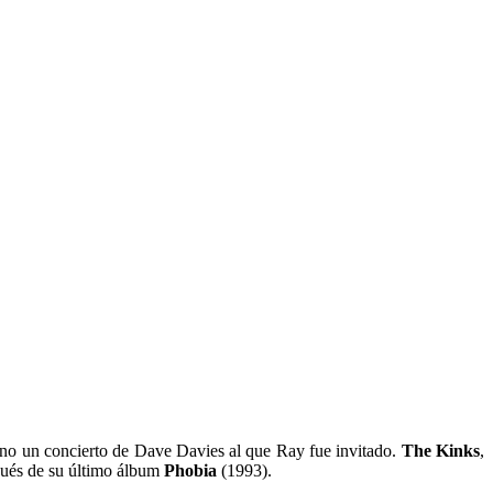
sino un concierto de Dave Davies al que Ray fue invitado.
The Kinks
,
spués de su último álbum
Phobia
(1993).