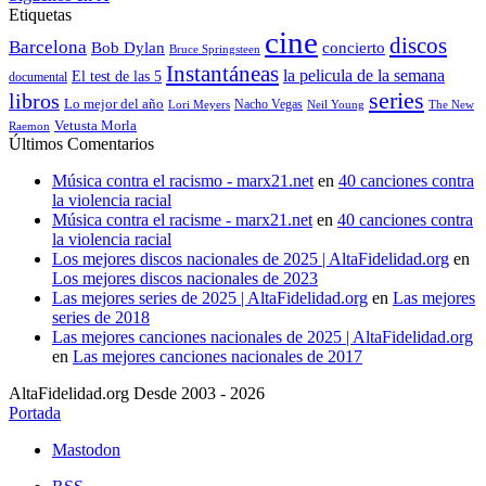
Etiquetas
cine
discos
Barcelona
concierto
Bob Dylan
Bruce Springsteen
Instantáneas
la pelicula de la semana
El test de las 5
documental
series
libros
Lo mejor del año
Nacho Vegas
Lori Meyers
Neil Young
The New
Vetusta Morla
Raemon
Últimos Comentarios
Música contra el racismo - marx21.net
en
40 canciones contra
la violencia racial
Música contra el racisme - marx21.net
en
40 canciones contra
la violencia racial
Los mejores discos nacionales de 2025 | AltaFidelidad.org
en
Los mejores discos nacionales de 2023
Las mejores series de 2025 | AltaFidelidad.org
en
Las mejores
series de 2018
Las mejores canciones nacionales de 2025 | AltaFidelidad.org
en
Las mejores canciones nacionales de 2017
AltaFidelidad.org Desde 2003 - 2026
Portada
Mastodon