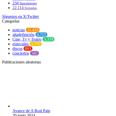
234
Suscriptores
22.114
Entradas
Síguenos en X/Twitter
Categorías
noticias
11.433
altadefinición
4.715
Cine, Tv y Teatro
3.379
especiales
1.775
discos
893
conciertos
582
Publicaciones aleatorias
Avance de A Real Pain
20 junio 2024