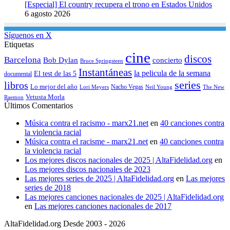
[Especial] El country recupera el trono en Estados Unidos
6 agosto 2026
Síguenos en X
Etiquetas
cine
discos
Barcelona
concierto
Bob Dylan
Bruce Springsteen
Instantáneas
la pelicula de la semana
El test de las 5
documental
series
libros
Lo mejor del año
Nacho Vegas
Lori Meyers
Neil Young
The New
Vetusta Morla
Raemon
Últimos Comentarios
Música contra el racismo - marx21.net
en
40 canciones contra
la violencia racial
Música contra el racisme - marx21.net
en
40 canciones contra
la violencia racial
Los mejores discos nacionales de 2025 | AltaFidelidad.org
en
Los mejores discos nacionales de 2023
Las mejores series de 2025 | AltaFidelidad.org
en
Las mejores
series de 2018
Las mejores canciones nacionales de 2025 | AltaFidelidad.org
en
Las mejores canciones nacionales de 2017
AltaFidelidad.org Desde 2003 - 2026