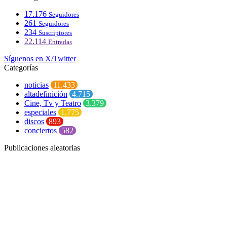
17.176
Seguidores
261
Seguidores
234
Suscriptores
22.114
Entradas
Síguenos en X/Twitter
Categorías
noticias
11.433
altadefinición
4.715
Cine, Tv y Teatro
3.379
especiales
1.775
discos
893
conciertos
582
Publicaciones aleatorias