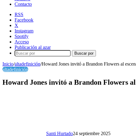
Contacto
RSS
Facebook
X
Instagram
Spotify
Acceso
Publicación al azar
Buscar por
Inicio
/
altadefinición
/
Howard Jones invitó a Brandon Flowers al escen
altadefinición
Howard Jones invitó a Brandon Flowers al
Santi Hurtado
24 septiembre 2025