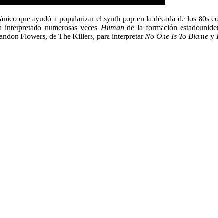
itánico que ayudó a popularizar el synth pop en la década de los 80s 
ha interpretado numerosas veces
Human
de la formación estadounide
ndon Flowers, de The Killers, para interpretar
No One Is To Blame
y
H