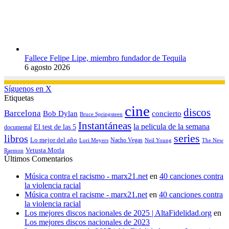
Fallece Felipe Lipe, miembro fundador de Tequila
6 agosto 2026
Síguenos en X
Etiquetas
cine
discos
Barcelona
concierto
Bob Dylan
Bruce Springsteen
Instantáneas
la pelicula de la semana
El test de las 5
documental
series
libros
Lo mejor del año
Nacho Vegas
Lori Meyers
Neil Young
The New
Vetusta Morla
Raemon
Últimos Comentarios
Música contra el racismo - marx21.net
en
40 canciones contra
la violencia racial
Música contra el racisme - marx21.net
en
40 canciones contra
la violencia racial
Los mejores discos nacionales de 2025 | AltaFidelidad.org
en
Los mejores discos nacionales de 2023