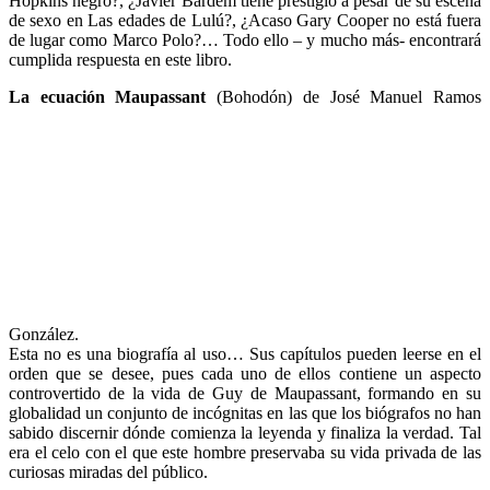
Hopkins negro?, ¿Javier Bardem tiene prestigio a pesar de su escena
de sexo en Las edades de Lulú?, ¿Acaso Gary Cooper no está fuera
de lugar como Marco Polo?… Todo ello – y mucho más- encontrará
cumplida respuesta en este libro.
La ecuación Maupassant
(Bohodón) de José Manuel Ramos
González.
Esta no es una biografía al uso… Sus capítulos pueden leerse en el
orden que se desee, pues cada uno de ellos contiene un aspecto
controvertido de la vida de Guy de Maupassant, formando en su
globalidad un conjunto de incógnitas en las que los biógrafos no han
sabido discernir dónde comienza la leyenda y finaliza la verdad. Tal
era el celo con el que este hombre preservaba su vida privada de las
curiosas miradas del público.