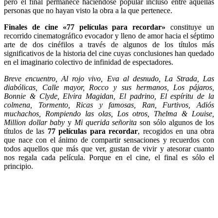
pero el final permanece haciéndose popular incluso entre aquellas
personas que no hayan visto la obra a la que pertenece.
Finales de cine «77 películas para recordar»
constituye un
recorrido cinematográfico evocador y lleno de amor hacia el séptimo
arte de dos cinéfilos a través de algunos de los títulos más
significativos de la historia del cine cuyas conclusiones han quedado
en el imaginario colectivo de infinidad de espectadores.
Breve encuentro, Al rojo vivo, Eva al desnudo, La Strada, Las
diabólicas, Calle mayor, Rocco y sus hermanos, Los pájaros,
Bonnie & Clyde, Elvira Magidan, El padrino, El espíritu de la
colmena, Tormento, Ricas y famosas, Ran, Furtivos, Adiós
muchachos, Rompiendo las olas, Los otros, Thelma & Louise,
Million dollar baby
y
Mi querida señorita
son sólo algunos de los
títulos de las
77 películas para recordar
, recogidos en una obra
que nace con el ánimo de compartir sensaciones y recuerdos con
todos aquellos que más que ver, gustan de vivir y atesorar cuanto
nos regala cada película. Porque en el cine, el final es sólo el
principio.