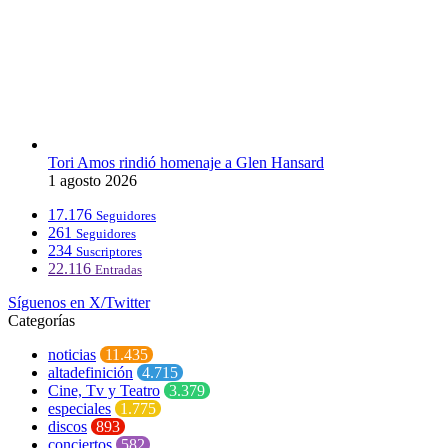
Tori Amos rindió homenaje a Glen Hansard
1 agosto 2026
17.176
Seguidores
261
Seguidores
234
Suscriptores
22.116
Entradas
Síguenos en X/Twitter
Categorías
noticias
11.435
altadefinición
4.715
Cine, Tv y Teatro
3.379
especiales
1.775
discos
893
conciertos
582