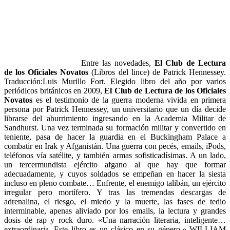
Entre las novedades,
El Club de Lectura
de los Oficiales Novatos
(Libros del lince) de Patrick Hennessey.
Traducción:Luis Murillo Fort. Elegido libro del año por varios
periódicos británicos en 2009,
El Club de Lectura de los Oficiales
Novatos
es el testimonio de la guerra moderna vivida en primera
persona por Patrick Hennessey, un universitario que un día decide
librarse del aburrimiento ingresando en la Academia Militar de
Sandhurst. Una vez terminada su formación militar y convertido en
teniente, pasa de hacer la guardia en el Buckingham Palace a
combatir en Irak y Afganistán. Una guerra con pecés, emails, iPods,
teléfonos vía satélite, y también armas sofisticadísimas. A un lado,
un tercermundista ejército afgano al que hay que formar
adecuadamente, y cuyos soldados se empeñan en hacer la siesta
incluso en pleno combate… Enfrente, el enemigo talibán, un ejército
irregular pero mortífero. Y tras las tremendas descargas de
adrenalina, el riesgo, el miedo y la muerte, las fases de tedio
interminable, apenas aliviado por los emails, la lectura y grandes
dosis de rap y rock duro. «Una narración literaria, inteligente…
extraordinaria. Este libro es un clásico en su género.» WILLIAM