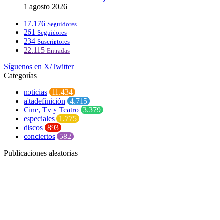
1 agosto 2026
17.176
Seguidores
261
Seguidores
234
Suscriptores
22.115
Entradas
Síguenos en X/Twitter
Categorías
noticias
11.434
altadefinición
4.715
Cine, Tv y Teatro
3.379
especiales
1.775
discos
893
conciertos
582
Publicaciones aleatorias