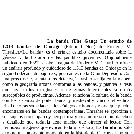
La banda (The Gang) Un estudio de
1.313 bandas de Chicago
(Editorial Ned) de Frederic M.
Thrasher.»La banda» es el primer estudio documentado sobre la
génesis y la historia de las pandillas juveniles. Originalmente
publicado en 1927, la obra magna de Frederic M. Thrasher ofrece
un análisis profundo y cuidadoso de 1.313 bandas de Chicago en la
segunda década del siglo xx, poco antes de la Gran Depresión. Con
una prosa rica y atenta a los detalles, Thrasher se fija en la manera
como la geografía urbana conforma a las bandas, y plantea la tesis
que los barrios marginales o de zonas intersticiales son más
susceptibles de producirlas. Además, relaciona la cultura de la banda
con los sistemas de poder feudal y medieval y vincula el «ethos»
tribal de otras sociedades a los códigos de honor y gloria que pueden
encontrarse en las bandas contemporáneas. Thrasher se aproxima a
sus sujetos con empatía y perspicacia y crea un retrato multifacético
y detallado que todavía tiene mucho que ofrecer al lector. Con
hermosas imágenes que evocan toda una época,
La banda
no sólo
explora un importante momento en la historia de Chicago, sino que