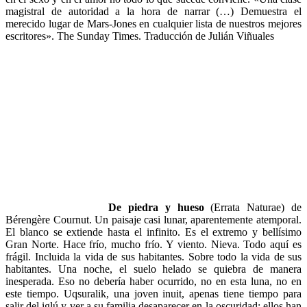
magistral de autoridad a la hora de narrar (…) Demuestra el
merecido lugar de Mars-Jones en cualquier lista de nuestros mejores
escritores». The Sunday Times. Traducción de Julián Viñuales
De piedra y hueso
(Errata Naturae) de
Bérengère Cournut. Un paisaje casi lunar, aparentemente atemporal.
El blanco se extiende hasta el infinito. Es el extremo y bellísimo
Gran Norte. Hace frío, mucho frío. Y viento. Nieva. Todo aquí es
frágil. Incluida la vida de sus habitantes. Sobre todo la vida de sus
habitantes. Una noche, el suelo helado se quiebra de manera
inesperada. Eso no debería haber ocurrido, no en esta luna, no en
este tiempo. Uqsuralik, una joven inuit, apenas tiene tiempo para
salir del iglú y ver a su familia desaparecer en la oscuridad: ellos han