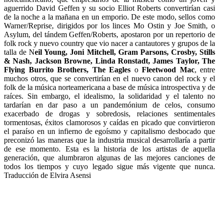
aguerrido David Geffen y su socio Elliot Roberts convertirían casi
de la noche a la mañana en un emporio. De este modo, sellos como
Warner/Reprise, dirigidos por los linces Mo Ostin y Joe Smith, o
Asylum, del tándem Geffen/Roberts, apostaron por un repertorio de
folk rock y nuevo country que vio nacer a cantautores y grupos de la
talla de N
eil Young, Joni Mitchell, Gram Parsons, Crosby, Stills
& Nash, Jackson Browne, Linda Ronstadt, James Taylor, The
Flying Burrito Brothers, The Eagles
o
Fleetwood Mac
, entre
muchos otros, que se convertirían en el nuevo canon del rock y el
folk de la música norteamericana a base de música introspectiva y de
raíces. Sin embargo, el idealismo, la solidaridad y el talento no
tardarían en dar paso a un pandemónium de celos, consumo
exacerbado de drogas y sobredosis, relaciones sentimentales
tormentosas, éxitos clamorosos y caídas en picado que convirtieron
el paraíso en un infierno de egoísmo y capitalismo desbocado que
preconizó las maneras que la industria musical desarrollaría a partir
de ese momento. Esta es la historia de los artistas de aquella
generación, que alumbraron algunas de las mejores canciones de
todos los tiempos y cuyo legado sigue más vigente que nunca.
Traducción de Elvira Asensi