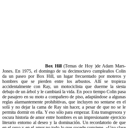
Box Hill
(Temas de Hoy )de Adam Mars-
Jones. En 1975, el domingo de su decimoctavo cumpleaños Colin
da un paseo por Box Hill, un lugar frecuentado por moteros y
hombres que se pierden entre los arbustos. Allí se tropieza
accidentalmente con Ray, un motociclista que duerme la siesta
debajo de un árbol y le cambiará la vida. En poco tiempo Colin pasa
de pasajero en su moto a compañero de piso, adaptándose a algunas
reglas alarmantemente prohibitivas, que incluyen no sentarse en el
sofá y no dejar la cama de Ray sin hacer, a pesar de que no se le
permita dormir en ella. Y eso sólo para empezar. Esta transgresora y
oscura historia de amor entre hombres es un impresionante ejercicio
literario entorno al deseo y la dominación. Un recordatorio de que
en el sexo y en el amor no todo lo que sucede conviene. «Una clase