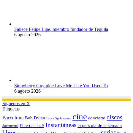
Fallece Felipe Lipe, miembro fundador de Tequila
6 agosto 2026
Strawberry Guy pide Love Me Like You Used To
6 agosto 2026
Síguenos en X
Etiquetas
cine
discos
Barcelona
concierto
Bob Dylan
Bruce Springsteen
Instantáneas
la pelicula de la semana
El test de las 5
documental
series
libros