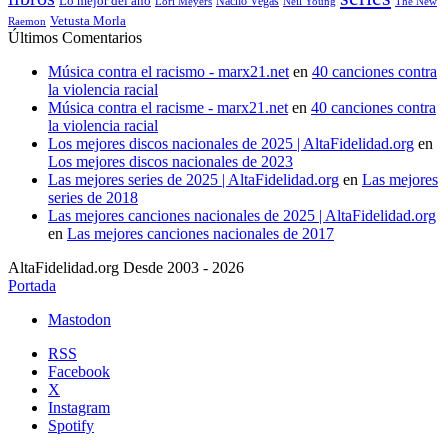
Lo mejor del año
Nacho Vegas
Lori Meyers
Neil Young
The New
Vetusta Morla
Raemon
Últimos Comentarios
Música contra el racismo - marx21.net
en
40 canciones contra
la violencia racial
Música contra el racisme - marx21.net
en
40 canciones contra
la violencia racial
Los mejores discos nacionales de 2025 | AltaFidelidad.org
en
Los mejores discos nacionales de 2023
Las mejores series de 2025 | AltaFidelidad.org
en
Las mejores
series de 2018
Las mejores canciones nacionales de 2025 | AltaFidelidad.org
en
Las mejores canciones nacionales de 2017
AltaFidelidad.org Desde 2003 - 2026
Portada
Mastodon
RSS
Facebook
X
Instagram
Spotify