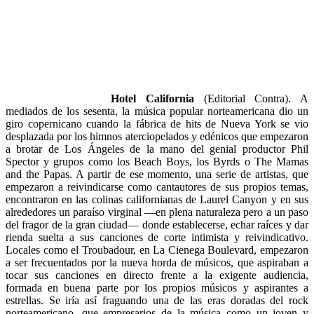
Hotel California
(Editorial Contra). A
mediados de los sesenta, la música popular norteamericana dio un
giro copernicano cuando la fábrica de hits de Nueva York se vio
desplazada por los himnos aterciopelados y edénicos que empezaron
a brotar de Los Ángeles de la mano del genial productor Phil
Spector y grupos como los Beach Boys, los Byrds o The Mamas
and the Papas. A partir de ese momento, una serie de artistas, que
empezaron a reivindicarse como cantautores de sus propios temas,
encontraron en las colinas californianas de Laurel Canyon y en sus
alrededores un paraíso virginal —en plena naturaleza pero a un paso
del fragor de la gran ciudad— donde establecerse, echar raíces y dar
rienda suelta a sus canciones de corte intimista y reivindicativo.
Locales como el Troubadour, en La Cienega Boulevard, empezaron
a ser frecuentados por la nueva horda de músicos, que aspiraban a
tocar sus canciones en directo frente a la exigente audiencia,
formada en buena parte por los propios músicos y aspirantes a
estrellas. Se iría así fraguando una de las eras doradas del rock
norteamericano, que empresarios de la música como un joven y