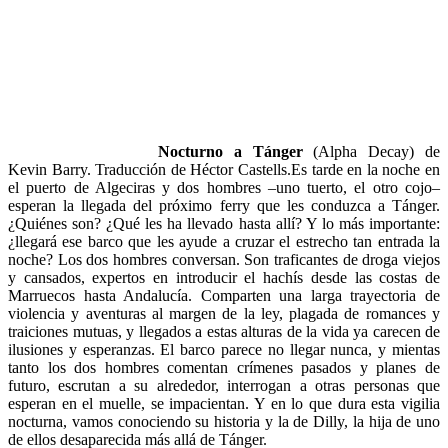
Nocturno a Tánger
(Alpha Decay) de
Kevin Barry. Traducción de Héctor Castells.Es tarde en la noche en
el puerto de Algeciras y dos hombres –uno tuerto, el otro cojo–
esperan la llegada del próximo ferry que les conduzca a Tánger.
¿Quiénes son? ¿Qué les ha llevado hasta allí? Y lo más importante:
¿llegará ese barco que les ayude a cruzar el estrecho tan entrada la
noche? Los dos hombres conversan. Son traficantes de droga viejos
y cansados, expertos en introducir el hachís desde las costas de
Marruecos hasta Andalucía. Comparten una larga trayectoria de
violencia y aventuras al margen de la ley, plagada de romances y
traiciones mutuas, y llegados a estas alturas de la vida ya carecen de
ilusiones y esperanzas. El barco parece no llegar nunca, y mientas
tanto los dos hombres comentan crímenes pasados y planes de
futuro, escrutan a su alrededor, interrogan a otras personas que
esperan en el muelle, se impacientan. Y en lo que dura esta vigilia
nocturna, vamos conociendo su historia y la de Dilly, la hija de uno
de ellos desaparecida más allá de Tánger.