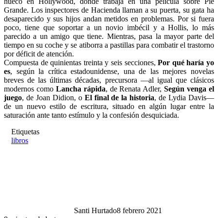
hueco en Hollywood, donde trabaja en una película sobre Pie
Grande. Los inspectores de Hacienda llaman a su puerta, su gata ha
desaparecido y sus hijos andan metidos en problemas. Por si fuera
poco, tiene que soportar a un novio imbécil y a Hollis, lo más
parecido a un amigo que tiene. Mientras, pasa la mayor parte del
tiempo en su coche y se atiborra a pastillas para combatir el trastorno
por déficit de atención.
Compuesta de quinientas treinta y seis secciones,
Por qué haría yo
es
, según la crítica estadounidense, una de las mejores novelas
breves de las últimas décadas, precursora —al igual que clásicos
modernos como
Lancha rápida
, de Renata Adler,
Según venga el
juego
, de Joan Didion, o
El final de la historia
, de Lydia Davis—
de un nuevo estilo de escritura, situado en algún lugar entre la
saturación ante tanto estímulo y la confesión desquiciada.
Etiquetas
libros
Santi Hurtado
8 febrero 2021