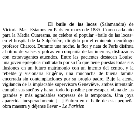
El baile de las locas
(Salamandra) de
Victoria Mas. Estamos en París en marzo de 1885. Como cada año
para la Media Cuaresma, se celebra el popular «baile de las locas»
en el hospital de la Salpêtrière, dirigido por el eminente neurólogo
profesor Charcot. Durante una noche, la flor y nata de París disfruta
al ritmo de valses y polcas en compañía de las internas, disfrazadas
con extravagantes atuendos. Entre las pacientes destacan Louise,
una joven epiléptica maltratada por su tío que tiene puestas todas sus
ilusiones en un futuro matrimonio con un interno del centro, y la
rebelde y visionaria Eugénie, una muchacha de buena familia
encerrada sin contemplaciones por su propio padre. Bajo la atenta
vigilancia de la implacable supervisora Geneviève, ambas intentarán
cumplir sus sueños y harán todo lo posible por escapar. «Una de las
grandes y más agradables sorpresas de la temporada. Una joya
aparecida inesperadamente.[…] Entren en el baile de esta pequeña
obra maestra y déjense llevar.»
Le Parisien