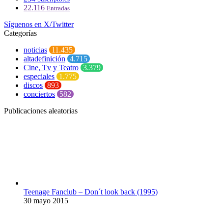
22.116
Entradas
Síguenos en X/Twitter
Categorías
noticias
11.435
altadefinición
4.715
Cine, Tv y Teatro
3.379
especiales
1.775
discos
893
conciertos
582
Publicaciones aleatorias
Teenage Fanclub – Don´t look back (1995)
30 mayo 2015