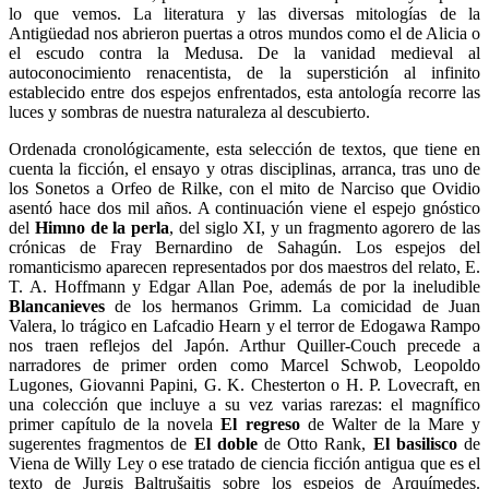
lo que vemos. La literatura y las diversas mitologías de la
Antigüedad nos abrieron puertas a otros mundos como el de Alicia o
el escudo contra la Medusa. De la vanidad medieval al
autoconocimiento renacentista, de la superstición al infinito
establecido entre dos espejos enfrentados, esta antología recorre las
luces y sombras de nuestra naturaleza al descubierto.
Ordenada cronológicamente, esta selección de textos, que tiene en
cuenta la ficción, el ensayo y otras disciplinas, arranca, tras uno de
los Sonetos a Orfeo de Rilke, con el mito de Narciso que Ovidio
asentó hace dos mil años. A continuación viene el espejo gnóstico
del
Himno de la perla
, del siglo XI, y un fragmento agorero de las
crónicas de Fray Bernardino de Sahagún. Los espejos del
romanticis­mo aparecen representados por dos maestros del relato, E.
T. A. Hoffmann y Edgar Allan Poe, además de por la ineludible
Blancanieves
de los hermanos Grimm. La comicidad de Juan
Valera, lo trágico en Lafcadio Hearn y el terror de Edogawa Rampo
nos traen reflejos del Japón. Arthur Quiller-Couch precede a
narradores de primer orden como Marcel Schwob, Leopoldo
Lugones, Giovanni Papini, G. K. Chesterton o H. P. Lovecraft, en
una colección que incluye a su vez varias rarezas: el magnífico
primer capítulo de la novela
El regreso
de Walter de la Mare y
sugerentes fragmentos de
El doble
de Otto Rank,
El basilisco
de
Viena de Willy Ley o ese tratado de ciencia ficción antigua que es el
texto de Jurgis Baltrušaitis sobre los espejos de Arquímedes.