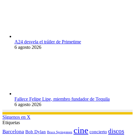
A24 desvela el tráiler de Primetime
6 agosto 2026
Fallece Felipe Lipe, miembro fundador de Tequila
6 agosto 2026
Síguenos en X
Etiquetas
cine
discos
Barcelona
concierto
Bob Dylan
Bruce Springsteen