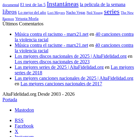
Instantáneas
la pelicula de la semana
El test de las 5
documental
series
libros
Lo mejor del año
Nacho Vegas
Lori Meyers
Neil Young
The New
Vetusta Morla
Raemon
Últimos Comentarios
Música contra el racismo - marx21.net
en
40 canciones contra
la violencia racial
Música contra el racisme - marx21.net
en
40 canciones contra
la violencia racial
Los mejores discos nacionales de 2025 | AltaFidelidad.org
en
Los mejores discos nacionales de 2023
Las mejores series de 2025 | AltaFidelidad.org
en
Las mejores
series de 2018
Las mejores canciones nacionales de 2025 | AltaFidelidad.org
en
Las mejores canciones nacionales de 2017
AltaFidelidad.org Desde 2003 - 2026
Portada
Mastodon
RSS
Facebook
X
Instagram