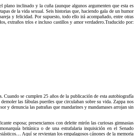
 el plano inclinado y la cuña (aunque algunos argumenten que esta es
apas de la vida sexual. Seis historias que, haciendo gala de un humor
areja y felicidad. Por supuesto, todo ello irá acompañado, entre otras
dos, extraños tríos e incluso castillos y amor verdadero.Traducido por:
. Cuando se cumplen 25 años de la publicación de esta autobiografía
 demoler las fábulas pueriles que circulaban sobre su vida. Zappa nos
censor y denuncia las patrañas que mandarines y mandamases arrojan sin
cante esposa; presenciamos con deleite mirón las curiosas gimnasias
monarquía británica o de una estrafalaria inquisición en el Senado
clesiásticos… Aquí se revientan los empalagosos cánones de la memoria