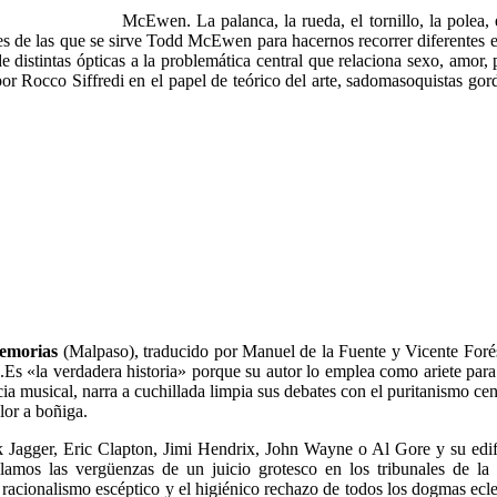
McEwen. La palanca, la rueda, el tornillo, la polea,
es de las que se sirve Todd McEwen para hacernos recorrer diferentes et
 distintas ópticas a la problemática central que relaciona sexo, amor, p
por Rocco Siffredi en el papel de teórico del arte, sadomasoquistas gor
Memorias
(Malpaso), traducido por Manuel de la Fuente y Vicente Forés
s.Es «la verdadera historia» porque su autor lo emplea como ariete para
cia musical, narra a cuchillada limpia sus debates con el puritanismo 
lor a boñiga.
Jagger, Eric Clapton, Jimi Hendrix, John Wayne o Al Gore y su edifi
lamos las vergüenzas de un juicio grotesco en los tribunales de la 
 el racionalismo escéptico y el higiénico rechazo de todos los dogmas e