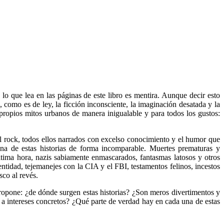
 que lea en las páginas de este libro es mentira. Aunque decir esto
, como es de ley, la ficción inconsciente, la imaginación desatada y la
propios mitos urbanos de manera inigualable y para todos los gustos:
l rock, todos ellos narrados con excelso conocimiento y el humor que
una de estas historias de forma incomparable. Muertes prematuras y
ltima hora, nazis sabiamente enmascarados, fantasmas latosos y otros
tidad, tejema­nejes con la CIA y el FBI, testamentos felinos, incestos
co al revés.
 propone: ¿de dónde surgen estas historias? ¿Son meros divertimentos y
 a intereses concretos? ¿Qué parte de verdad hay en cada una de estas