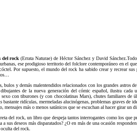
 del rock
(Errata Naturae) de Héctor Sánchez y David Sánchez.Todo lo
 urbanas, ese prodigioso territorio del folclore contemporáneo en el que
óctel. Por supuesto, el mundo del rock ha sabido crear y recrear sus 
icos…
s, bulos y demás malentendidos relacionados con los grandes astros de
ibu­jantes de la nueva generación del cómic español, ilustra cada 
sexo con tiburo­nes (y con chocolatinas Mars), chutes familiares de ú
s bastante ridículas, mermeladas alucinógenas, problemas graves de iden
o, mensajes más o menos satánicos que se escuchan al hacer girar un dis
creta del rock, un libro que despe­ja tantos interrogantes como los que
elta a sus deseos más disparata­dos? ¿O en más de una ocasión responden
oculta del rock.