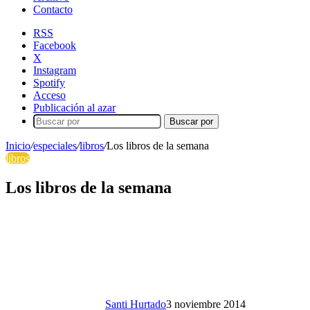
Contacto
RSS
Facebook
X
Instagram
Spotify
Acceso
Publicación al azar
Buscar por
Inicio
/
especiales
/
libros
/
Los libros de la semana
libros
Los libros de la semana
Santi Hurtado
3 noviembre 2014