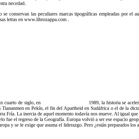
estra necedad.
o se conservan las peculiares marcas tipográficas empleadas por el a
 esas letras en www.librozappa.com .
 cuarto de siglo, en
1989, la historia se acele
za Tiananmen en Pekín, el fin del Apartheid en Sudáfrica o el de la dict
a Fría. La inercia de aquel momento todavía nos mueve. Al igual que do
lo fue el regreso de la Geografía. Europa volvió a ser ese espacio geopo
ropa y se le exige que asuma el liderazgo. Pero ¿están preparados los 