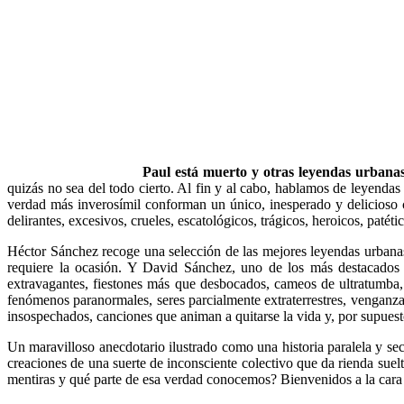
Paul está muerto y otras leyendas urbanas
quizás no sea del todo cierto. Al fin y al cabo, hablamos de leyen­das
verdad más inverosímil conforman un único, inesperado y delicioso c
delirantes, excesivos, crueles, escatológicos, trágicos, he­roicos, patét
Héctor Sánchez recoge una selección de las mejores leyendas urba­na
requiere la ocasión. Y David Sánchez, uno de los más destacados d
extravagantes, fiestones más que desbocados, cameos de ultratumba, 
fenómenos para­normales, seres parcialmente extraterrestres, venganza
insospechados, canciones que animan a quitarse la vida y, por supuest
Un maravilloso anecdotario ilus­trado como una historia paralela y se
creaciones de una suerte de in­consciente colectivo que da rienda su
mentiras y qué parte de esa verdad conocemos? Bienvenidos a la cara 