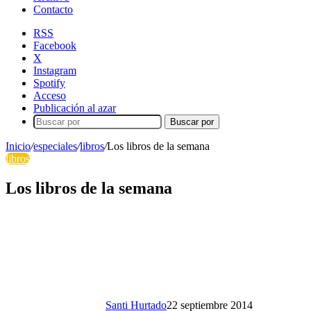
Contacto
RSS
Facebook
X
Instagram
Spotify
Acceso
Publicación al azar
Buscar por
Inicio
/
especiales
/
libros
/
Los libros de la semana
libros
Los libros de la semana
Santi Hurtado
22 septiembre 2014