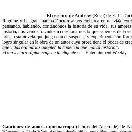
El cerebro de Andrew
(Roca) de E. L. Docto
Ragtime y La gran marcha.Doctorow nos embarca en un viaje extre
pensando, hablando, contándonos la historia de su vida, sus amore
historia, nos vemos forzados a cuestionarnos lo que sabemos de la ver
lírica, esta novela que juega con el suspense y experimentación forma
logro singular en la obra de un autor cuya prosa tiene el poder de cr
que vidas ordinarias adopten la cadencia que marca historia”
.
«Una lectura rápida sagaz e inteligente.»
—Entertainment Weekly
Canciones de amor a quemarropa
(Libros del Asteroide) de Ni
Winsconsin, Little Wing. Amigos desde niños, sus vidas comenzaron d