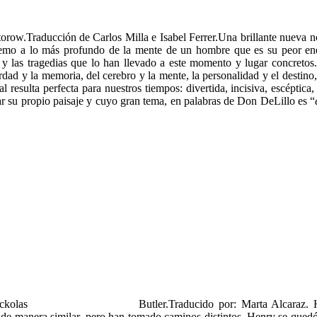
row.Traducción de Carlos Milla e Isabel Ferrer.Una brillante nueva no
mo a lo más profundo de la mente de un hombre que es su peor ene
s y las tragedias que lo han llevado a este momento y lugar concreto
dad y la memoria, del cerebro y la mente, la personalidad y el destino
l resulta perfecta para nuestros tiempos: divertida, incisiva, escéptic
ear su propio paisaje y cuyo gran tema, en palabras de Don DeLillo es “
ckolas
Butler.Traducido por: Marta Alcaraz.
e manera similar, pero han tomado caminos distintos. Henry se quedó e