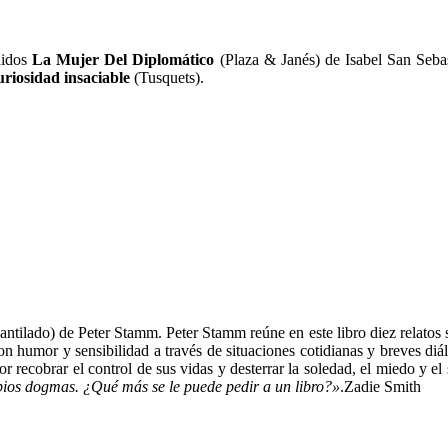
didos
La Mujer Del Diplomático
(Plaza & Janés) de Isabel San Seba
riosidad insaciable
(Tusquets).
ntilado) de Peter Stamm. Peter Stamm reúne en este libro diez relatos s
con humor y sensibilidad a través de situaciones cotidianas y breves d
 recobrar el control de sus vidas y desterrar la soledad, el miedo y e
ios dogmas. ¿Qué más se le puede pedir a un libro?»
.Zadie Smith