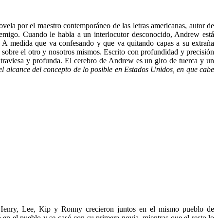
vela por el maestro contemporáneo de las letras americanas, autor de
migo. Cuando le habla a un interlocutor desconocido, Andrew está
s. A medida que va confesando y que va quitando capas a su extraña
, sobre el otro y nosotros mismos. Escrito con profundidad y precisión
a, traviesa y profunda. El cerebro de Andrew es un giro de tuerca y un
el alcance del concepto de lo posible en Estados Unidos, en que cabe
 Henry, Lee, Kip y Ronny crecieron juntos en el mismo pueblo de
n el pueblo y se casó con su primera novia, mientras que el resto lo