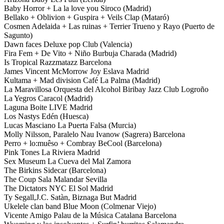
Baby Horror + La la love you Siroco (Madrid)
Bellako + Oblivion + Guspira + Veils Clap (Mataró)
Cosmen Adelaida + Las ruinas + Terrier Trueno y Rayo (Puerto de
Sagunto)
Dawn faces Deluxe pop Club (Valencia)
Fira Fem + De Vito + Niño Burbuja Charada (Madrid)
Is Tropical Razzmatazz Barcelona
James Vincent McMorrow Joy Eslava Madrid
Kultama + Mad division Café La Palma (Madrid)
La Maravillosa Orquesta del Alcohol Biribay Jazz Club Logroño
La Yegros Caracol (Madrid)
Laguna Boite LIVE Madrid
Los Nastys Edén (Huesca)
Lucas Masciano La Puerta Falsa (Murcia)
Molly Nilsson, Paralelo Nau Ivanow (Sagrera) Barcelona
Perro + lo:muêso + Combray BeCool (Barcelona)
Pink Tones La Riviera Madrid
Sex Museum La Cueva del Mal Zamora
The Birkins Sidecar (Barcelona)
The Coup Sala Malandar Sevilla
The Dictators NYC El Sol Madrid
Ty Segall,J.C. Satàn, Biznaga But Madrid
Ukelele clan band Blue Moon (Colmenar Viejo)
Vicente Amigo Palau de la Música Catalana Barcelona