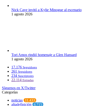
Nick Cave invitó a Kylie Minogue al escenario
1 agosto 2026
Tori Amos rindió homenaje a Glen Hansard
1 agosto 2026
17.176
Seguidores
261
Seguidores
234
Suscriptores
22.114
Entradas
Síguenos en X/Twitter
Categorías
noticias
11.433
altadefinición
4.715