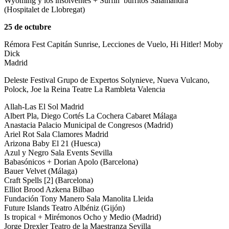
Wyoming y los insolventes + Surfin’ burritos Salamandra
(Hospitalet de Llobregat)
25 de octubre
Rémora Fest Capitán Sunrise, Lecciones de Vuelo, Hi Hitler! Moby
Dick
Madrid
Deleste Festival Grupo de Expertos Solynieve, Nueva Vulcano,
Polock, Joe la Reina Teatre La Rambleta Valencia
Allah-Las El Sol Madrid
Albert Pla, Diego Cortés La Cochera Cabaret Málaga
Anastacia Palacio Municipal de Congresos (Madrid)
Ariel Rot Sala Clamores Madrid
Arizona Baby El 21 (Huesca)
Azul y Negro Sala Events Sevilla
Babasónicos + Dorian Apolo (Barcelona)
Bauer Velvet (Málaga)
Craft Spells [2] (Barcelona)
Elliot Brood Azkena Bilbao
Fundación Tony Manero Sala Manolita Lleida
Future Islands Teatro Albéniz (Gijón)
Is tropical + Mirémonos Ocho y Medio (Madrid)
Jorge Drexler Teatro de la Maestranza Sevilla