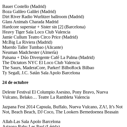
Bauer Costello (Madrid)
Boza Galileo Galilei (Madrid)
Dirt River Radio Wurlitzer ballroom (Madrid)
Glass Animals Charada Madrid
Hardcore superstar + Sister sin [2] (Barcelona)
Heavy Tiger Sala Loco Club Valencia
Jamie Cullum Teatro Circo Price (Madrid)
Mr.Big La Riviera (Madrid)
Muerdo Taller Tumbao (Alicante)
Neuman Madchester (Almería)
Paisana + Dúo Divergente Café La Palma (Madrid)
The Dictators NYC El Loco Club Valencia
The Saurs, MaderaCore, Parker! BilboRock Bilbao
Ty Segall, J.C. Satàn Sala Apolo Barcelona
24 de octubre
Deleste Festival El Columpio Asesino, Pony Bravo, Nueva
Vulcano, Belako… Teatre La Rambleta Valencia
Jazpana Fest 2014 Capsula, Buffalo, Nueva Vulcano, ZA!, It’s Not
Not, Beach Beach, DJ Coco, The Lookers Bernedoenea Beasain
Allah-Las Sala Apolo Barcelona
Arizona Baby Les Paul (Lérida)