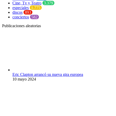
Cine, Tv y Teatro
3.379
especiales
1.775
discos
893
conciertos
582
Publicaciones aleatorias
Eric Clapton arrancó su nueva gira europea
10 mayo 2024