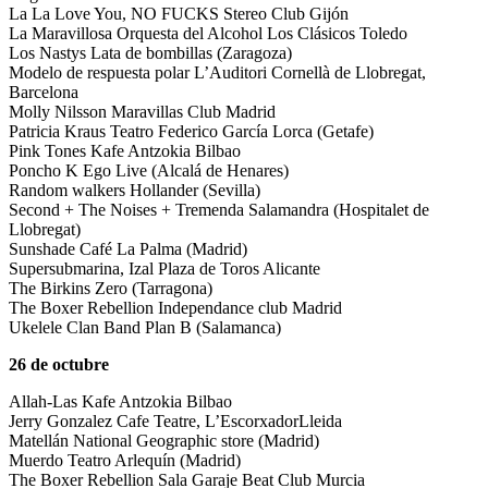
La La Love You, NO FUCKS Stereo Club Gijón
La Maravillosa Orquesta del Alcohol Los Clásicos Toledo
Los Nastys Lata de bombillas (Zaragoza)
Modelo de respuesta polar L’Auditori Cornellà de Llobregat,
Barcelona
Molly Nilsson Maravillas Club Madrid
Patricia Kraus Teatro Federico García Lorca (Getafe)
Pink Tones Kafe Antzokia Bilbao
Poncho K Ego Live (Alcalá de Henares)
Random walkers Hollander (Sevilla)
Second + The Noises + Tremenda Salamandra (Hospitalet de
Llobregat)
Sunshade Café La Palma (Madrid)
Supersubmarina, Izal Plaza de Toros Alicante
The Birkins Zero (Tarragona)
The Boxer Rebellion Independance club Madrid
Ukelele Clan Band Plan B (Salamanca)
26 de octubre
Allah-Las Kafe Antzokia Bilbao
Jerry Gonzalez Cafe Teatre, L’EscorxadorLleida
Matellán National Geographic store (Madrid)
Muerdo Teatro Arlequín (Madrid)
The Boxer Rebellion Sala Garaje Beat Club Murcia