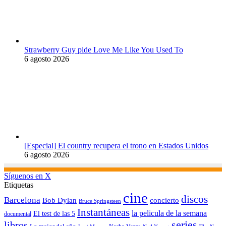
Strawberry Guy pide Love Me Like You Used To
6 agosto 2026
[Especial] El country recupera el trono en Estados Unidos
6 agosto 2026
Síguenos en X
Etiquetas
cine
discos
Barcelona
concierto
Bob Dylan
Bruce Springsteen
Instantáneas
la pelicula de la semana
El test de las 5
documental
series
libros