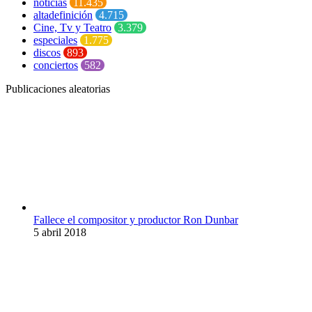
noticias
11.435
altadefinición
4.715
Cine, Tv y Teatro
3.379
especiales
1.775
discos
893
conciertos
582
Publicaciones aleatorias
Fallece el compositor y productor Ron Dunbar
5 abril 2018