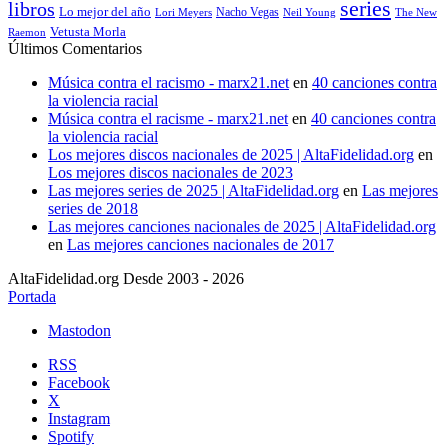
series
libros
Lo mejor del año
Nacho Vegas
Lori Meyers
Neil Young
The New
Vetusta Morla
Raemon
Últimos Comentarios
Música contra el racismo - marx21.net
en
40 canciones contra
la violencia racial
Música contra el racisme - marx21.net
en
40 canciones contra
la violencia racial
Los mejores discos nacionales de 2025 | AltaFidelidad.org
en
Los mejores discos nacionales de 2023
Las mejores series de 2025 | AltaFidelidad.org
en
Las mejores
series de 2018
Las mejores canciones nacionales de 2025 | AltaFidelidad.org
en
Las mejores canciones nacionales de 2017
AltaFidelidad.org Desde 2003 - 2026
Portada
Mastodon
RSS
Facebook
X
Instagram
Spotify