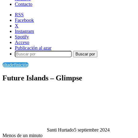
Contacto
RSS
Facebook
X
Instagram
Spotify
Acceso
Publicación al azar
Buscar por
altadefinición
Future Islands – Glimpse
Santi Hurtado
5 septiembre 2024
Menos de un minuto