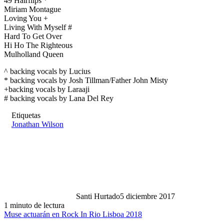
49 Hairflips *
Miriam Montague
Loving You +
Living With Myself #
Hard To Get Over
Hi Ho The Righteous
Mulholland Queen
^ backing vocals by Lucius
* backing vocals by Josh Tillman/Father John Misty
+backing vocals by Laraaji
# backing vocals by Lana Del Rey
Etiquetas
Jonathan Wilson
Santi Hurtado
5 diciembre 2017
1 minuto de lectura
Muse actuarán en Rock In Rio Lisboa 2018