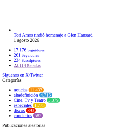
Tori Amos rindió homenaje a Glen Hansard
1 agosto 2026
17.176
Seguidores
261
Seguidores
234
Suscriptores
22.114
Entradas
Síguenos en X/Twitter
Categorías
noticias
11.433
altadefinición
4.715
Cine, Tv y Teatro
3.379
especiales
1.775
discos
893
conciertos
582
Publicaciones aleatorias