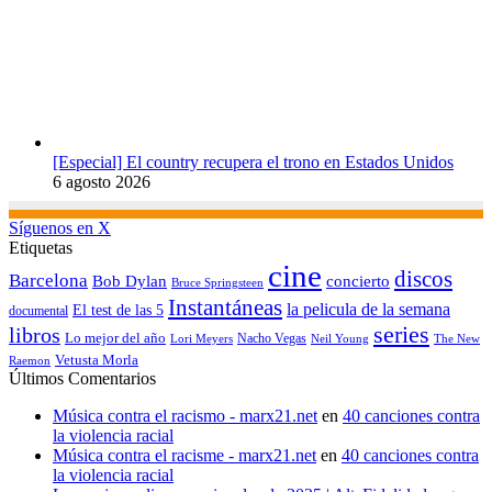
[Especial] El country recupera el trono en Estados Unidos
6 agosto 2026
Síguenos en X
Etiquetas
cine
discos
Barcelona
concierto
Bob Dylan
Bruce Springsteen
Instantáneas
la pelicula de la semana
El test de las 5
documental
series
libros
Lo mejor del año
Nacho Vegas
Lori Meyers
Neil Young
The New
Vetusta Morla
Raemon
Últimos Comentarios
Música contra el racismo - marx21.net
en
40 canciones contra
la violencia racial
Música contra el racisme - marx21.net
en
40 canciones contra
la violencia racial