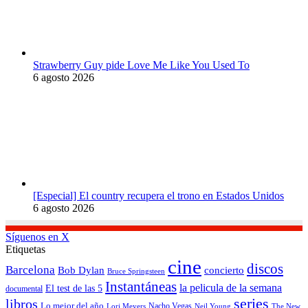
Strawberry Guy pide Love Me Like You Used To
6 agosto 2026
[Especial] El country recupera el trono en Estados Unidos
6 agosto 2026
Síguenos en X
Etiquetas
cine
discos
Barcelona
concierto
Bob Dylan
Bruce Springsteen
Instantáneas
la pelicula de la semana
El test de las 5
documental
series
libros
Lo mejor del año
Nacho Vegas
Lori Meyers
Neil Young
The New