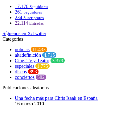
17.176
Seguidores
261
Seguidores
234
Suscriptores
22.114
Entradas
Síguenos en X/Twitter
Categorías
noticias
11.433
altadefinición
4.715
Cine, Tv y Teatro
3.379
especiales
1.775
discos
893
conciertos
582
Publicaciones aleatorias
Una fecha más para Chris Isaak en España
16 marzo 2010