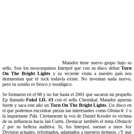
Matador tiene nuevo grupo bajo su
sello. Son los neoyorquinos Interpol que con su disco debut
Turn
On The Bright Lights
y su reciente visita a nuestro país nos
demuestran que el rock todavía existe. No inventan nada nuevo,
pero su sonido es fresco y nostálgico.
Se formaron en el 98 y no fue hasta el 2001 que sacaron un pequeño
Ep llamado
Fukd I.D. #3
con el sello Chemikal. Matador apuesta
fuerte y saca este año un
Turn On The Bright Lights
. Un disco en
el que podemos encontrar piezas tan interesantes como
Obstacle 1
o
la inquietante
Pda
. Ciertamente la voz de Daniel Kessler es victima
de su influencia hacia Ian Curtis. Destacar también el tema
Obstacle
2
por su belleza auditiva. Si, los Interpol, suenan a unos Joy
Division actuales, reformados, adaptados a nuestros tiempos. ¿Y que