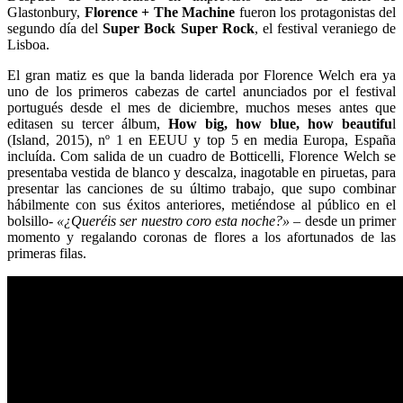
Glastonbury,
Florence + The Machine
fueron los protagonistas del
segundo día del
Super Bock Super Rock
, el festival veraniego de
Lisboa.
El gran matiz es que la banda liderada por Florence Welch era ya
uno de los primeros cabezas de cartel anunciados por el festival
portugués desde el mes de diciembre, muchos meses antes que
editasen su tercer álbum,
How big, how blue, how beautifu
l
(Island, 2015), nº 1 en EEUU y top 5 en media Europa, España
incluída. Com salida de un cuadro de Botticelli, Florence Welch se
presentaba vestida de blanco y descalza, inagotable en piruetas, para
presentar las canciones de su último trabajo, que supo combinar
hábilmente con sus éxitos anteriores, metiéndose al público en el
bolsillo-
«¿Queréis ser nuestro coro esta noche?»
– desde un primer
momento y regalando coronas de flores a los afortunados de las
primeras filas.