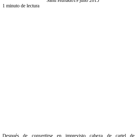
Santi Hurtado
19 julio 2015
1 minuto de lectura
Después de convertirse en imprevisto cabeza de cartel de