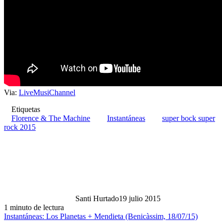
Via:
LiveMusiChannel
Etiquetas
Florence & The Machine
Instantáneas
super bock super
rock 2015
Santi Hurtado
19 julio 2015
1 minuto de lectura
Instantáneas: Los Planetas + Mendieta (Benicàssim, 18/07/15)