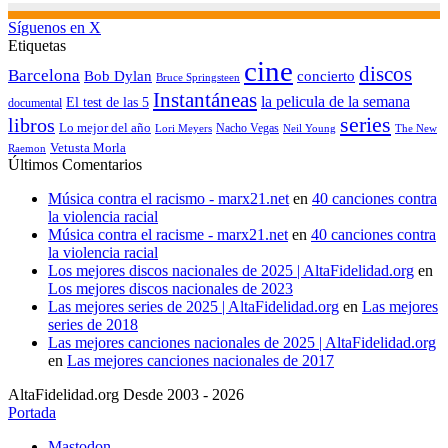
Síguenos en X
Etiquetas
cine
discos
Barcelona
concierto
Bob Dylan
Bruce Springsteen
Instantáneas
la pelicula de la semana
El test de las 5
documental
series
libros
Lo mejor del año
Nacho Vegas
Lori Meyers
Neil Young
The New
Vetusta Morla
Raemon
Últimos Comentarios
Música contra el racismo - marx21.net
en
40 canciones contra
la violencia racial
Música contra el racisme - marx21.net
en
40 canciones contra
la violencia racial
Los mejores discos nacionales de 2025 | AltaFidelidad.org
en
Los mejores discos nacionales de 2023
Las mejores series de 2025 | AltaFidelidad.org
en
Las mejores
series de 2018
Las mejores canciones nacionales de 2025 | AltaFidelidad.org
en
Las mejores canciones nacionales de 2017
AltaFidelidad.org Desde 2003 - 2026
Portada
Mastodon