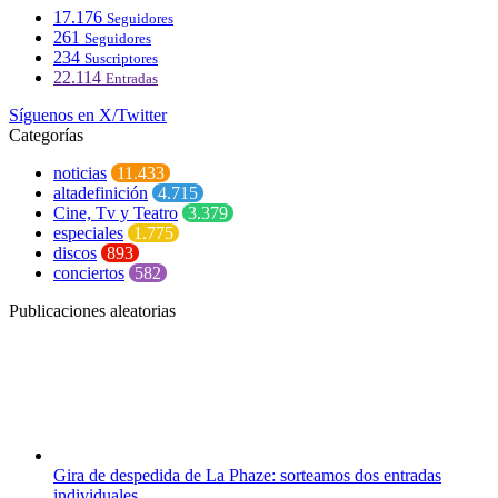
17.176
Seguidores
261
Seguidores
234
Suscriptores
22.114
Entradas
Síguenos en X/Twitter
Categorías
noticias
11.433
altadefinición
4.715
Cine, Tv y Teatro
3.379
especiales
1.775
discos
893
conciertos
582
Publicaciones aleatorias
Gira de despedida de La Phaze: sorteamos dos entradas
individuales