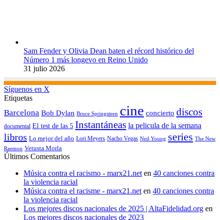
Sam Fender y Olivia Dean baten el récord histórico del
Número 1 más longevo en Reino Unido
31 julio 2026
Síguenos en X
Etiquetas
cine
discos
Barcelona
concierto
Bob Dylan
Bruce Springsteen
Instantáneas
la pelicula de la semana
El test de las 5
documental
series
libros
Lo mejor del año
Nacho Vegas
Lori Meyers
Neil Young
The New
Vetusta Morla
Raemon
Últimos Comentarios
Música contra el racismo - marx21.net
en
40 canciones contra
la violencia racial
Música contra el racisme - marx21.net
en
40 canciones contra
la violencia racial
Los mejores discos nacionales de 2025 | AltaFidelidad.org
en
Los mejores discos nacionales de 2023