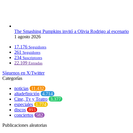
The Smashing Pumpkins invitó a Olivia Rodrigo al escenario
1 agosto 2026
17.176
Seguidores
261
Seguidores
234
Suscriptores
22.109
Entradas
Síguenos en X/Twitter
Categorías
noticias
11.432
altadefinición
4.714
Cine, Tv y Teatro
3.377
especiales
1.774
discos
893
conciertos
582
Publicaciones aleatorias