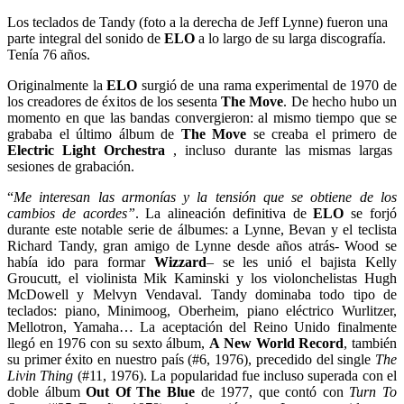
Los teclados de Tandy (foto a la derecha de Jeff Lynne) fueron una
parte integral del sonido de
ELO
a lo largo de su larga discografía.
Tenía 76 años.
Originalmente la
ELO
surgió de una rama experimental de 1970 de
los creadores de éxitos de los sesenta
The Move
. De hecho hubo un
momento en que las bandas convergieron: al mismo tiempo que se
grababa el último álbum de
The Move
se creaba el primero de
Electric Light Orchestra
, incluso durante las mismas largas
sesiones de grabación.
“
Me interesan las armonías y la tensión que se obtiene de los
cambios de acordes”
. La alineación definitiva de
ELO
se forjó
durante este notable serie de álbumes: a Lynne, Bevan y el teclista
Richard Tandy, gran amigo de Lynne desde años atrás- Wood se
había ido
para formar
Wizzard
– se les unió el bajista Kelly
Groucutt, el violinista Mik Kaminski y los violonchelistas Hugh
McDowell y Melvyn Vendaval. Tandy dominaba todo tipo de
teclados:
piano, Minimoog, Oberheim, piano eléctrico Wurlitzer,
Mellotron, Yamaha…
La aceptación del Reino Unido finalmente
llegó en 1976 con su sexto álbum,
A New World Record
, también
su primer éxito en nuestro país (#6, 1976), precedido del single
The
Livin Thing
(#11, 1976). La popularidad fue incluso superada con el
doble álbum
Out Of The Blue
de 1977, que contó con
Turn To