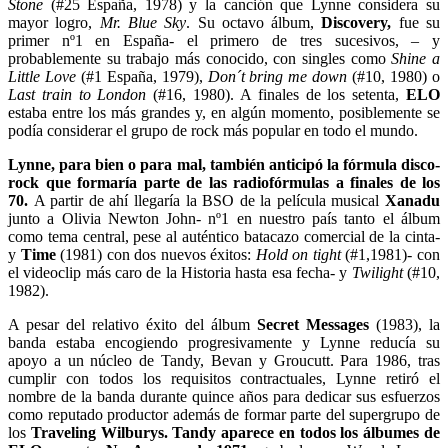
Stone
(#25 España, 1978) y la canción que Lynne considera su
mayor logro,
Mr. Blue Sky
. Su octavo álbum,
Discovery,
fue su
primer nº1 en España- el primero de tres sucesivos, – y
probablemente su trabajo más conocido, con singles como
Shine a
Little Love
(#1 España, 1979),
Don´t bring me down
(#10, 1980) o
Last train to London
(#16, 1980). A finales de los setenta,
ELO
estaba entre los más grandes y, en algún momento, posiblemente se
podía considerar el grupo de rock más popular en todo el mundo.
Lynne, para bien o para mal, también anticipó la fórmula disco-
rock que formaría parte de las radiofórmulas a finales de los
70.
A partir de ahí llegaría la BSO de la película musical
Xanadu
junto a Olivia Newton John- nº1 en nuestro país tanto el álbum
como tema central, pese al auténtico batacazo comercial de la cinta-
y
Time
(1981) con dos nuevos éxitos:
Hold on tight
(#1,1981)- con
el videoclip más caro de la Historia hasta esa fecha- y
Twilight
(#10,
1982).
A pesar del relativo éxito del álbum
Secret Messages
(1983), la
banda estaba encogiendo progresivamente y Lynne reducía su
apoyo a un núcleo de Tandy, Bevan y Groucutt. Para 1986, tras
cumplir con todos los requisitos contractuales, Lynne retiró el
nombre de la banda durante quince años para dedicar sus esfuerzos
como reputado productor además de formar parte del supergrupo de
los
Traveling Wilburys. Tandy aparece en todos los álbumes de