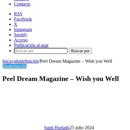
Contacto
RSS
Facebook
X
Instagram
Spotify
Acceso
Publicación al azar
Buscar por
Inicio
/
altadefinición
/
Peel Dream Magazine – Wish you Well
altadefinición
Peel Dream Magazine – Wish you Well
Santi Hurtado
25 julio 2024