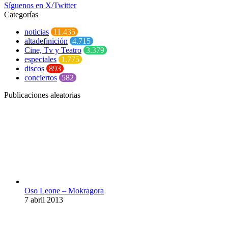
Síguenos en X/Twitter
Categorías
noticias
11.435
altadefinición
4.715
Cine, Tv y Teatro
3.379
especiales
1.775
discos
893
conciertos
582
Publicaciones aleatorias
Oso Leone – Mokragora
7 abril 2013