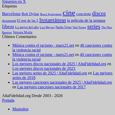
Síguenos en X
Etiquetas
cine
discos
Barcelona
concierto
Bob Dylan
Bruce Springsteen
Instantáneas
la pelicula de la semana
El test de las 5
documental
series
libros
Lo mejor del año
Nacho Vegas
Lori Meyers
Neil Young
The New
Vetusta Morla
Raemon
Últimos Comentarios
Música contra el racismo - marx21.net
en
40 canciones contra
la violencia racial
Música contra el racisme - marx21.net
en
40 canciones contra
la violencia racial
Los mejores discos nacionales de 2025 | AltaFidelidad.org
en
Los mejores discos nacionales de 2023
Las mejores series de 2025 | AltaFidelidad.org
en
Las mejores
series de 2018
Las mejores canciones nacionales de 2025 | AltaFidelidad.org
en
Las mejores canciones nacionales de 2017
AltaFidelidad.org Desde 2003 - 2026
Portada
Mastodon