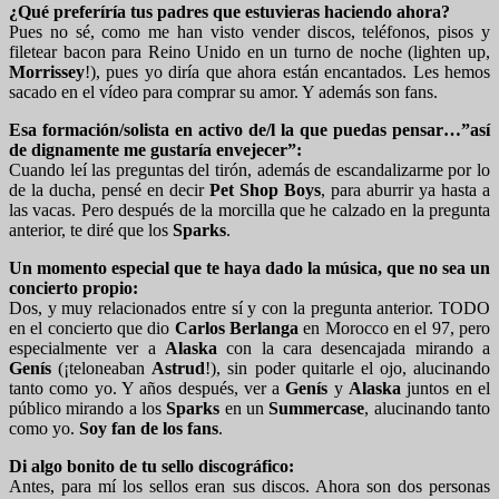
¿Qué preferíría tus padres que estuvieras haciendo ahora?
Pues no sé, como me han visto vender discos, teléfonos, pisos y
filetear bacon para Reino Unido en un turno de noche (lighten up,
Morrissey
!), pues yo diría que ahora están encantados. Les hemos
sacado en el vídeo para comprar su amor. Y además son fans.
Esa formación/solista en activo de/l la que puedas pensar…”así
de dignamente me gustaría envejecer”:
Cuando leí las preguntas del tirón, además de escandalizarme por lo
de la ducha, pensé en decir
Pet Shop Boys
, para aburrir ya hasta a
las vacas. Pero después de la morcilla que he calzado en la pregunta
anterior, te diré que los
Sparks
.
Un momento especial que te haya dado la música, que no sea un
concierto propio:
Dos, y muy relacionados entre sí y con la pregunta anterior. TODO
en el concierto que dio
Carlos Berlanga
en Morocco en el 97, pero
especialmente ver a
Alaska
con la cara desencajada mirando a
Genís
(¡teloneaban
Astrud
!), sin poder quitarle el ojo, alucinando
tanto como yo. Y años después, ver a
Genís
y
Alaska
juntos en el
público mirando a los
Sparks
en un
Summercase
, alucinando tanto
como yo.
Soy fan de los fans
.
Di algo bonito de tu sello discográfico:
Antes, para mí los sellos eran sus discos. Ahora son dos personas