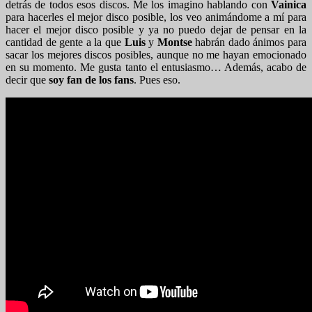
detrás de todos esos discos. Me los imagino hablando con
Vainica
para hacerles el mejor disco posible, los veo animándome a mí para
hacer el mejor disco posible y ya no puedo dejar de pensar en la
cantidad de gente a la que
Luis
y
Montse
habrán dado ánimos para
sacar los mejores discos posibles, aunque no me hayan emocionado
en su momento. Me gusta tanto el entusiasmo… Además, acabo de
decir que
soy fan de los fans
. Pues eso.