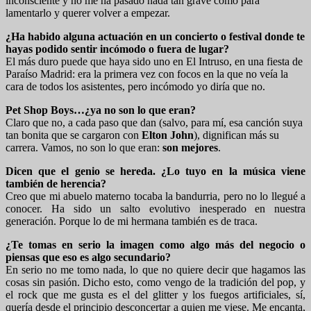
inconsciente y no me ha pasado nada tan grave como para
lamentarlo y querer volver a empezar.
¿Ha habido alguna actuación en un concierto o festival donde te
hayas podido sentir incómodo o fuera de lugar?
El más duro puede que haya sido uno en El Intruso, en una fiesta de
Paraíso Madrid: era la primera vez con focos en la que no veía la
cara de todos los asistentes, pero incómodo yo diría que no.
Pet Shop Boys…¿ya no son lo que eran?
Claro que no, a cada paso que dan (salvo, para mí, esa canción suya
tan bonita que se cargaron con
Elton John
), dignifican más su
carrera. Vamos, no son lo que eran:
son mejores
.
Dicen que el genio se hereda. ¿Lo tuyo en la música viene
también de herencia?
Creo que mi abuelo materno tocaba la bandurria, pero no lo llegué a
conocer. Ha sido un salto evolutivo inesperado en nuestra
generación. Porque lo de mi hermana también es de traca.
¿Te tomas en serio la imagen como algo más del negocio o
piensas que eso es algo secundario?
En serio no me tomo nada, lo que no quiere decir que hagamos las
cosas sin pasión. Dicho esto, como vengo de la tradición del pop, y
el rock que me gusta es el del glitter y los fuegos artificiales, sí,
quería desde el principio desconcertar a quien me viese. Me encanta,