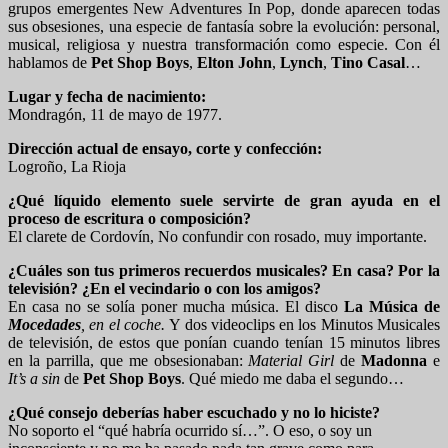
grupos emergentes New Adventures In Pop, donde aparecen todas
sus obsesiones, una especie de fantasía sobre la evolución: personal,
musical, religiosa y nuestra transformación como especie. Con él
hablamos de
Pet Shop Boys
,
Elton John
,
Lynch
,
Tino Casal
…
Lugar y fecha de nacimiento:
Mondragón, 11 de mayo de 1977.
Dirección actual de ensayo, corte y confección:
Logroño, La Rioja
¿Qué líquido elemento suele servirte de gran ayuda en el
proceso de escritura o composición?
El clarete de Cordovín, No confundir con rosado, muy importante.
¿Cuáles son tus primeros recuerdos musicales? En casa? Por la
televisión? ¿En el vecindario o con los amigos?
En casa no se solía poner mucha música. El disco
La Música
de
Mocedades
, en el coche.
Y dos videoclips en los Minutos Musicales
de televisión, de estos que ponían cuando tenían 15 minutos libres
en la parrilla, que me obsesionaban:
Material Girl
de
Madonna
e
It’s a sin
de
Pet Shop Boys
. Qué miedo me daba el segundo…
¿Qué consejo deberías haber escuchado y no lo hiciste?
No soporto el “qué habría ocurrido sí…”. O eso, o soy un