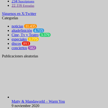
234
Suscriptores
22.116
Entradas
Síguenos en X/Twitter
Categorías
noticias
11.435
altadefinición
4.715
Cine, Tv y Teatro
3.379
especiales
1.775
discos
893
conciertos
582
Publicaciones aleatorias
Matty & Mandaworld – Warm You
9 noviembre 2020