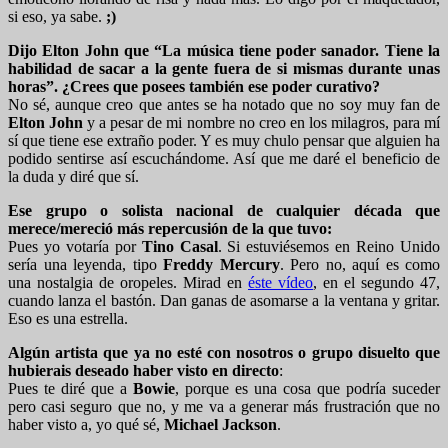
si eso, ya sabe.
;)
Dijo Elton John que “La música tiene poder sanador. Tiene la
habilidad de sacar a la gente fuera de si mismas durante unas
horas”. ¿Crees que posees también ese poder curativo?
No sé, aunque creo que antes se ha notado que no soy muy fan de
Elton John
y a pesar de mi nombre no creo en los milagros, para mí
sí que tiene ese extraño poder. Y es muy chulo pensar que alguien ha
podido sentirse así escuchándome. Así que me daré el beneficio de
la duda y diré que sí.
Ese grupo o solista nacional de cualquier década que
merece/mereció más repercusión de la que tuvo:
Pues yo votaría por
Tino Casal
. Si estuviésemos en Reino Unido
sería una leyenda, tipo
Freddy Mercury
. Pero no, aquí es como
una nostalgia de oropeles. Mirad en
éste vídeo
, en el segundo 47,
cuando lanza el bastón. Dan ganas de asomarse a la ventana y gritar.
Eso es una estrella.
Algún artista que ya no esté con nosotros o grupo disuelto que
hubierais deseado haber visto en directo
:
Pues te diré que a
Bowie
, porque es una cosa que podría suceder
pero casi seguro que no, y me va a generar más frustración que no
haber visto a, yo qué sé,
Michael Jackson
.