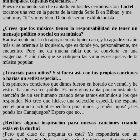
municipales, cápsulas espaciales…?
Pues de momento solo he cantado en locales cerrados. Con
Táctel
tocamos una vez en la puerta de la tienda Serie B en Bilbao, y me
sentí muy “it” y muy bien. Debo de ser un exhibicionista…
¿Crees que los músicos tienen la responsabilidad de tener un
mensaje político o social en su música?
Radicalmente no. Lo lo apoyo en cualquier caso, y lo agradezco aún
más si se orienta a la izquierda, que es donde yo, personalmente, me
encuentro. Pero me da mucha rabia que se convierta en una
exigencia. Y aún más que se critiquen las virtudes escapistas de la
música popular.
¿Tocaríais para niños? Y si fuera así, con tus propias canciones
o harías un setlist especial…
Los primeros conciertos que dimos fueron en horario de vermú, y he
visto a bastantes en el públic. Es muy guay captar por un instante la
atención de un ser humano cuando tiene tantos estímulos a los que
responder. No creo que hiciese una selección especial, me espanta
ver el producto actual específico para niños. ¿Tenéis hijos? ¿Les
ponéis los Cantajuegos? Espero que no…
¿Recibes alguna inspiración para nuevas canciones cuando
estás en la ducha?
¿Pero qué clase de pregunta es esta? Yo respondería con un
emoticono llorando de risa y nada más. Lo digo por el maquetador,