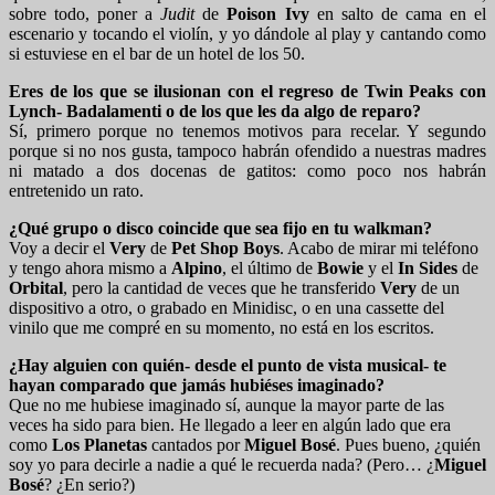
sobre todo, poner a
Judit
de
Poison Ivy
en salto de cama en el
escenario y tocando el violín, y yo dándole al play y cantando como
si estuviese en el bar de un hotel de los 50.
Eres de los que se ilusionan con el regreso de Twin Peaks con
Lynch- Badalamenti o de los que les da algo de reparo?
Sí, primero porque no tenemos motivos para recelar. Y segundo
porque si no nos gusta, tampoco habrán ofendido a nuestras madres
ni matado a dos docenas de gatitos: como poco nos habrán
entretenido un rato.
¿Qué grupo o disco coincide que sea fijo en tu walkman?
Voy a decir el
Very
de
Pet Shop Boys
. Acabo de mirar mi teléfono
y tengo ahora mismo a
Alpino
, el último de
Bowie
y el
In Sides
de
Orbital
, pero la cantidad de veces que he transferido
Very
de un
dispositivo a otro, o grabado en Minidisc, o en una cassette del
vinilo que me compré en su momento, no está en los escritos.
¿Hay alguien con quién- desde el punto de vista musical- te
hayan comparado que jamás hubiéses imaginado?
Que no me hubiese imaginado sí, aunque la mayor parte de las
veces ha sido para bien. He llegado a leer en algún lado que era
como
Los Planetas
cantados por
Miguel Bosé
. Pues bueno, ¿quién
soy yo para decirle a nadie a qué le recuerda nada? (Pero… ¿
Miguel
Bosé
? ¿En serio?)