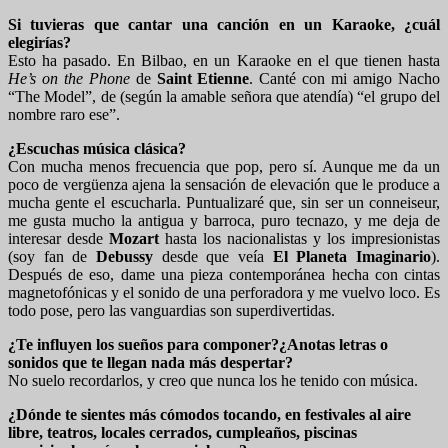
Si tuvieras que cantar una canción en un Karaoke, ¿cuál
elegirías?
Esto ha pasado. En Bilbao, en un Karaoke en el que tienen hasta
He’s on the Phone
de
Saint Etienne
. Canté con mi amigo Nacho
“The Model”, de (según la amable señora que atendía) “el grupo del
nombre raro ese”.
¿Escuchas música clásica?
Con mucha menos frecuencia que pop, pero sí. Aunque me da un
poco de vergüenza ajena la sensación de elevación que le produce a
mucha gente el escucharla. Puntualizaré que, sin ser un conneiseur,
me gusta mucho la antigua y barroca, puro tecnazo, y me deja de
interesar desde
Mozart
hasta los nacionalistas y los impresionistas
(soy fan de
Debussy
desde que veía
El Planeta Imaginario
).
Después de eso, dame una pieza contemporánea hecha con cintas
magnetofónicas y el sonido de una perforadora y me vuelvo loco. Es
todo pose, pero las vanguardias son superdivertidas.
¿Te influyen los sueños para componer?¿Anotas letras o
sonidos que te llegan nada más despertar?
No suelo recordarlos, y creo que nunca los he tenido con música.
¿Dónde te sientes más cómodos tocando, en festivales al aire
libre, teatros, locales cerrados, cumpleaños, piscinas