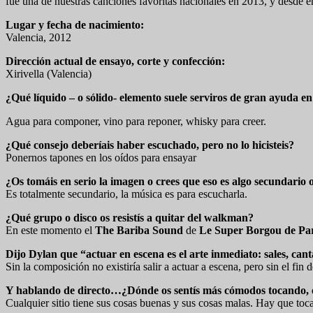
fue una de nuestras canciones favoritas nacionales en 2013, y desde en
Lugar y fecha de nacimiento:
Valencia, 2012
Dirección actual de ensayo, corte y confección:
Xirivella (Valencia)
¿Qué líquido – o sólido- elemento suele serviros de gran ayuda en
Agua para componer, vino para reponer, whisky para creer.
¿Qué consejo deberíais haber escuchado, pero no lo hicisteis?
Ponernos tapones en los oídos para ensayar
¿Os tomáis en serio la imagen o crees que eso es algo secundario 
Es totalmente secundario, la música es para escucharla.
¿Qué grupo o disco os resistís a quitar del walkman?
En este momento el
The Bariba Sound
de
Le Super Borgou de Pa
Dijo Dylan que “actuar en escena es el arte inmediato: sales, ca
Sin la composición no existiría salir a actuar a escena, pero sin el fin 
Y hablando de directo…¿Dónde os sentís más cómodos tocando, en 
Cualquier sitio tiene sus cosas buenas y sus cosas malas. Hay que toca