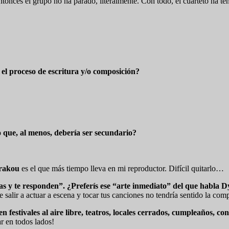
tonces el grupo no ha parado, literalmente. Con todo, el cuarteto ha te
 el proceso de escritura y/o composición?
o que, al menos, debería ser secundario?
rakou
es el que más tiempo lleva en mi reproductor. Difícil quitarlo…
ntas y te responden”. ¿Preferís ese “arte inmediato” del que habla
de salir a actuar a escena y tocar tus canciones no tendría sentido la com
festivales al aire libre, teatros, locales cerrados, cumpleaños, c
r en todos lados!