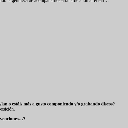
nido la gentileza de acompañarnos esta tarde a tomar el test…
 Dylan o estáis más a gusto componiendo y/o grabando discos?
posición.
onvenciones…?