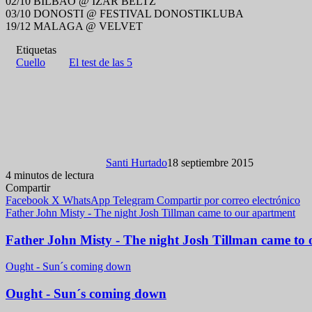
02/10 BILBAO @ IZAR BELTZ
03/10 DONOSTI @ FESTIVAL DONOSTIKLUBA
19/12 MALAGA @ VELVET
Etiquetas
Cuello
El test de las 5
Santi Hurtado
18 septiembre 2015
4 minutos de lectura
Compartir
Facebook
X
WhatsApp
Telegram
Compartir por correo electrónico
Father John Misty - The night Josh Tillman came to our apartment
Father John Misty - The night Josh Tillman came to
Ought - Sun´s coming down
Ought - Sun´s coming down