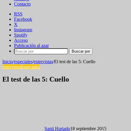
Contacto
RSS
Facebook
X
Instagram
Spotify
Acceso
Publicación al azar
Buscar por
Inicio
/
especiales
/
entrevistas
/
El test de las 5: Cuello
entrevistas
especiales
El test de las 5: Cuello
Santi Hurtado
18 septiembre 2015