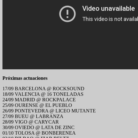
Próximas actuaciones
17/09 BARCELONA @ ROCKSOUND
18/09 VALENCIA @ 16 TONELADAS
24/09 MADRID @ ROCKPALACE
25/09 OURENSE @ EL PUEBLO
26/09 PONTEVEDRA @ LICEO MUTANTE
27/09 BUEU @ LABRANZA
28/09 VIGO @ CARYCAR
30/09 OVIEDO @ LATA DE ZINC
01/10 TOLOSA @ BONBERENEA