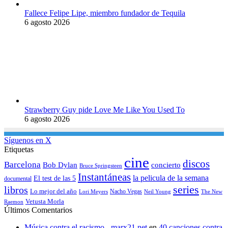
Fallece Felipe Lipe, miembro fundador de Tequila
6 agosto 2026
Strawberry Guy pide Love Me Like You Used To
6 agosto 2026
Síguenos en X
Etiquetas
cine
discos
Barcelona
concierto
Bob Dylan
Bruce Springsteen
Instantáneas
la pelicula de la semana
El test de las 5
documental
series
libros
Lo mejor del año
Nacho Vegas
Lori Meyers
Neil Young
The New
Vetusta Morla
Raemon
Últimos Comentarios
Música contra el racismo - marx21.net
en
40 canciones contra