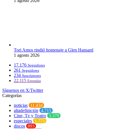
1 agosto 2026
Tori Amos rindió homenaje a Glen Hansard
1 agosto 2026
17.176
Seguidores
261
Seguidores
234
Suscriptores
22.115
Entradas
Síguenos en X/Twitter
Categorías
noticias
11.434
altadefinición
4.715
Cine, Tv y Teatro
3.379
especiales
1.775
discos
893