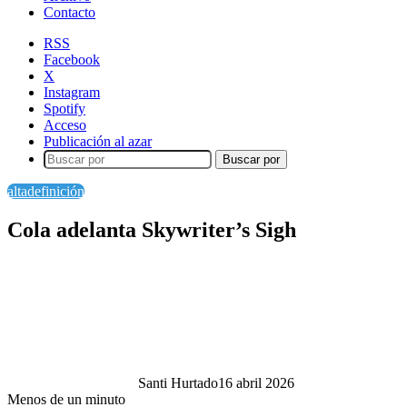
Contacto
RSS
Facebook
X
Instagram
Spotify
Acceso
Publicación al azar
Buscar por
altadefinición
Cola adelanta Skywriter’s Sigh
Santi Hurtado
16 abril 2026
Menos de un minuto