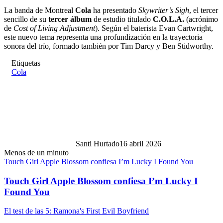
La banda de Montreal
Cola
ha presentado
Skywriter’s Sigh
, el tercer
sencillo de su
tercer álbum
de estudio titulado
C.O.L.A.
(acrónimo
de
Cost of Living Adjustment
). Según el baterista Evan Cartwright,
este nuevo tema representa una profundización en la trayectoria
sonora del trío, formado también por Tim Darcy y Ben Stidworthy.
Etiquetas
Cola
Santi Hurtado
16 abril 2026
Menos de un minuto
Touch Girl Apple Blossom confiesa I’m Lucky I Found You
Touch Girl Apple Blossom confiesa I’m Lucky I
Found You
El test de las 5: Ramona's First Evil Boyfriend