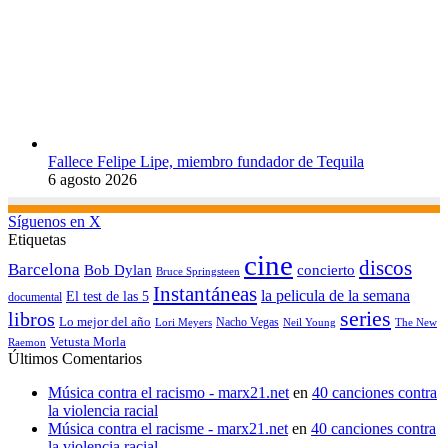
Fallece Felipe Lipe, miembro fundador de Tequila
6 agosto 2026
Síguenos en X
Etiquetas
cine
discos
Barcelona
concierto
Bob Dylan
Bruce Springsteen
Instantáneas
la pelicula de la semana
El test de las 5
documental
series
libros
Lo mejor del año
Nacho Vegas
Lori Meyers
Neil Young
The New
Vetusta Morla
Raemon
Últimos Comentarios
Música contra el racismo - marx21.net
en
40 canciones contra
la violencia racial
Música contra el racisme - marx21.net
en
40 canciones contra
la violencia racial