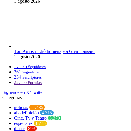
1 agosto 2026
Tori Amos rindió homenaje a Glen Hansard
1 agosto 2026
17.176
Seguidores
261
Seguidores
234
Suscriptores
22.116
Entradas
Síguenos en X/Twitter
Categorías
noticias
11.435
altadefinición
4.715
Cine, Tv y Teatro
3.379
especiales
1.775
discos
893