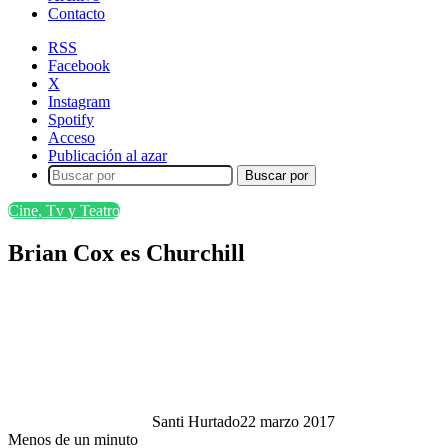
Contacto
RSS
Facebook
X
Instagram
Spotify
Acceso
Publicación al azar
Buscar por
Cine, Tv y Teatro
Brian Cox es Churchill
Santi Hurtado
22 marzo 2017
Menos de un minuto