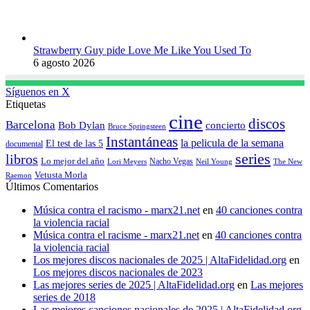
Strawberry Guy pide Love Me Like You Used To
6 agosto 2026
Síguenos en X
Etiquetas
cine
discos
Barcelona
concierto
Bob Dylan
Bruce Springsteen
Instantáneas
la pelicula de la semana
El test de las 5
documental
series
libros
Lo mejor del año
Nacho Vegas
Lori Meyers
Neil Young
The New
Vetusta Morla
Raemon
Últimos Comentarios
Música contra el racismo - marx21.net
en
40 canciones contra
la violencia racial
Música contra el racisme - marx21.net
en
40 canciones contra
la violencia racial
Los mejores discos nacionales de 2025 | AltaFidelidad.org
en
Los mejores discos nacionales de 2023
Las mejores series de 2025 | AltaFidelidad.org
en
Las mejores
series de 2018
Las mejores canciones nacionales de 2025 | AltaFidelidad.org