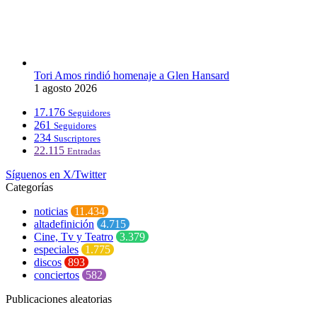
Tori Amos rindió homenaje a Glen Hansard
1 agosto 2026
17.176
Seguidores
261
Seguidores
234
Suscriptores
22.115
Entradas
Síguenos en X/Twitter
Categorías
noticias
11.434
altadefinición
4.715
Cine, Tv y Teatro
3.379
especiales
1.775
discos
893
conciertos
582
Publicaciones aleatorias