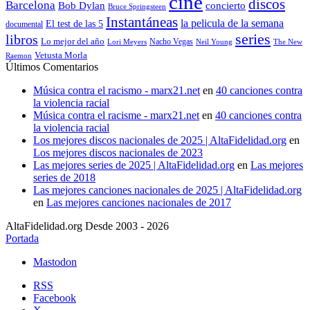
cine
discos
Barcelona
concierto
Bob Dylan
Bruce Springsteen
Instantáneas
la pelicula de la semana
El test de las 5
documental
series
libros
Lo mejor del año
Nacho Vegas
Lori Meyers
Neil Young
The New
Vetusta Morla
Raemon
Últimos Comentarios
Música contra el racismo - marx21.net
en
40 canciones contra
la violencia racial
Música contra el racisme - marx21.net
en
40 canciones contra
la violencia racial
Los mejores discos nacionales de 2025 | AltaFidelidad.org
en
Los mejores discos nacionales de 2023
Las mejores series de 2025 | AltaFidelidad.org
en
Las mejores
series de 2018
Las mejores canciones nacionales de 2025 | AltaFidelidad.org
en
Las mejores canciones nacionales de 2017
AltaFidelidad.org Desde 2003 - 2026
Portada
Mastodon
RSS
Facebook