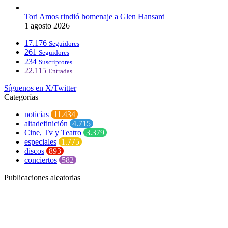
Tori Amos rindió homenaje a Glen Hansard
1 agosto 2026
17.176
Seguidores
261
Seguidores
234
Suscriptores
22.115
Entradas
Síguenos en X/Twitter
Categorías
noticias
11.434
altadefinición
4.715
Cine, Tv y Teatro
3.379
especiales
1.775
discos
893
conciertos
582
Publicaciones aleatorias