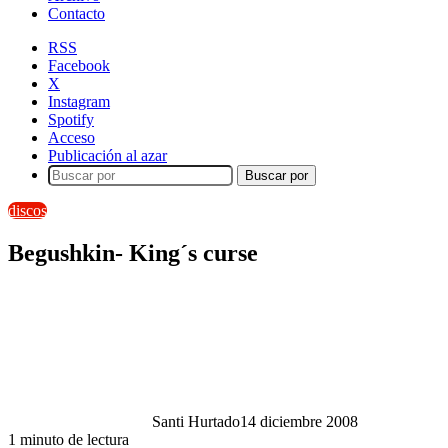
Contacto
RSS
Facebook
X
Instagram
Spotify
Acceso
Publicación al azar
Buscar por
discos
Begushkin- King´s curse
Santi Hurtado
14 diciembre 2008
1 minuto de lectura