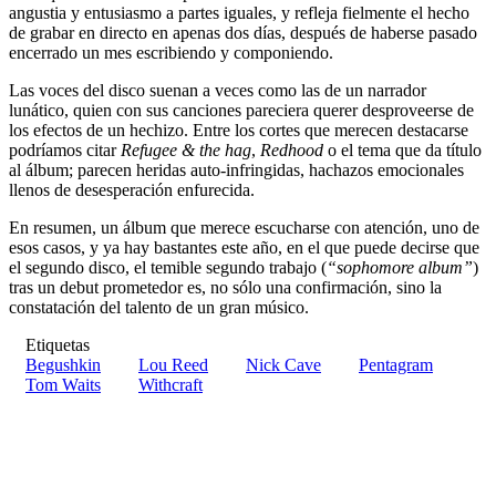
angustia y entusiasmo a partes iguales, y refleja fielmente el hecho
de grabar en directo en apenas dos días, después de haberse pasado
encerrado un mes escribiendo y componiendo.
Las voces del disco suenan a veces como las de un narrador
lunático, quien con sus canciones pareciera querer desproveerse de
los efectos de un hechizo. Entre los cortes que merecen destacarse
podríamos citar
Refugee & the hag
,
Redhood
o el tema que da título
al álbum; parecen heridas auto-infringidas, hachazos emocionales
llenos de desesperación enfurecida.
En resumen, un álbum que merece escucharse con atención, uno de
esos casos, y ya hay bastantes este año, en el que puede decirse que
el segundo disco, el temible segundo trabajo (
“sophomore album”
)
tras un debut prometedor es, no sólo una confirmación, sino la
constatación del talento de un gran músico.
Etiquetas
Begushkin
Lou Reed
Nick Cave
Pentagram
Tom Waits
Withcraft