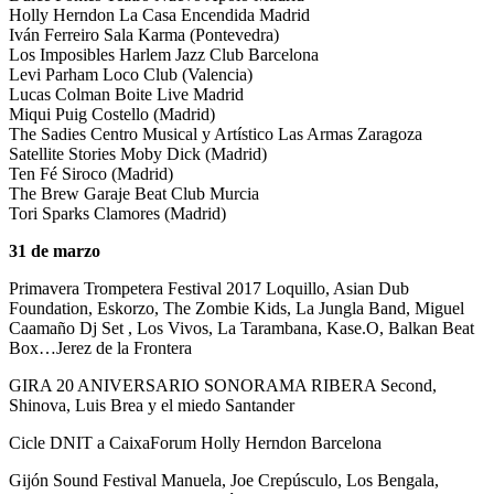
Holly Herndon La Casa Encendida Madrid
Iván Ferreiro Sala Karma (Pontevedra)
Los Imposibles Harlem Jazz Club Barcelona
Levi Parham Loco Club (Valencia)
Lucas Colman Boite Live Madrid
Miqui Puig Costello (Madrid)
The Sadies Centro Musical y Artístico Las Armas Zaragoza
Satellite Stories Moby Dick (Madrid)
Ten Fé Siroco (Madrid)
The Brew Garaje Beat Club Murcia
Tori Sparks Clamores (Madrid)
31 de marzo
Primavera Trompetera Festival 2017 Loquillo, Asian Dub
Foundation, Eskorzo, The Zombie Kids, La Jungla Band, Miguel
Caamaño Dj Set , Los Vivos, La Tarambana, Kase.O, Balkan Beat
Box…Jerez de la Frontera
GIRA 20 ANIVERSARIO SONORAMA RIBERA Second,
Shinova, Luis Brea y el miedo Santander
Cicle DNIT a CaixaForum Holly Herndon Barcelona
Gijón Sound Festival Manuela, Joe Crepúsculo, Los Bengala,