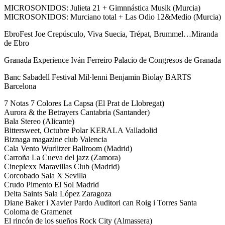
MICROSONIDOS: Julieta 21 + Gimnnástica Musik (Murcia)
MICROSONIDOS: Murciano total + Las Odio 12&Medio (Murcia)
EbroFest Joe Crepúsculo, Viva Suecia, Trépat, Brummel…Miranda
de Ebro
Granada Experience Iván Ferreiro Palacio de Congresos de Granada
Banc Sabadell Festival Mil·lenni Benjamin Biolay BARTS
Barcelona
7 Notas 7 Colores La Capsa (El Prat de Llobregat)
Aurora & the Betrayers Cantabria (Santander)
Bala Stereo (Alicante)
Bittersweet, Octubre Polar KERALA Valladolid
Biznaga magazine club Valencia
Cala Vento Wurlitzer Ballroom (Madrid)
Carroña La Cueva del jazz (Zamora)
Cineplexx Maravillas Club (Madrid)
Corcobado Sala X Sevilla
Crudo Pimento El Sol Madrid
Delta Saints Sala López Zaragoza
Diane Baker i Xavier Pardo Auditori can Roig i Torres Santa
Coloma de Gramenet
El rincón de los sueños Rock City (Almassera)