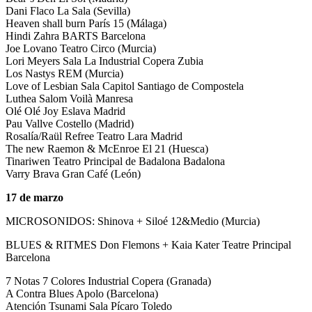
Dani Flaco La Sala (Sevilla)
Heaven shall burn París 15 (Málaga)
Hindi Zahra BARTS Barcelona
Joe Lovano Teatro Circo (Murcia)
Lori Meyers Sala La Industrial Copera Zubia
Los Nastys REM (Murcia)
Love of Lesbian Sala Capitol Santiago de Compostela
Luthea Salom Voilà Manresa
Olé Olé Joy Eslava Madrid
Pau Vallve Costello (Madrid)
Rosalía/Raül Refree Teatro Lara Madrid
The new Raemon & McEnroe El 21 (Huesca)
Tinariwen Teatro Principal de Badalona Badalona
Varry Brava Gran Café (León)
17 de marzo
MICROSONIDOS: Shinova + Siloé 12&Medio (Murcia)
BLUES & RITMES Don Flemons + Kaia Kater Teatre Principal
Barcelona
7 Notas 7 Colores Industrial Copera (Granada)
A Contra Blues Apolo (Barcelona)
Atención Tsunami Sala Pícaro Toledo