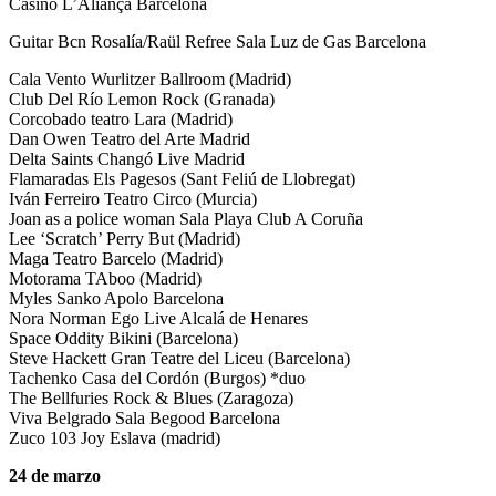
Casino L’Aliança Barcelona
Guitar Bcn Rosalía/Raül Refree Sala Luz de Gas Barcelona
Cala Vento Wurlitzer Ballroom (Madrid)
Club Del Río Lemon Rock (Granada)
Corcobado teatro Lara (Madrid)
Dan Owen Teatro del Arte Madrid
Delta Saints Changó Live Madrid
Flamaradas Els Pagesos (Sant Feliú de Llobregat)
Iván Ferreiro Teatro Circo (Murcia)
Joan as a police woman Sala Playa Club A Coruña
Lee ‘Scratch’ Perry But (Madrid)
Maga Teatro Barcelo (Madrid)
Motorama TAboo (Madrid)
Myles Sanko Apolo Barcelona
Nora Norman Ego Live Alcalá de Henares
Space Oddity Bikini (Barcelona)
Steve Hackett Gran Teatre del Liceu (Barcelona)
Tachenko Casa del Cordón (Burgos) *duo
The Bellfuries Rock & Blues (Zaragoza)
Viva Belgrado Sala Begood Barcelona
Zuco 103 Joy Eslava (madrid)
24 de marzo