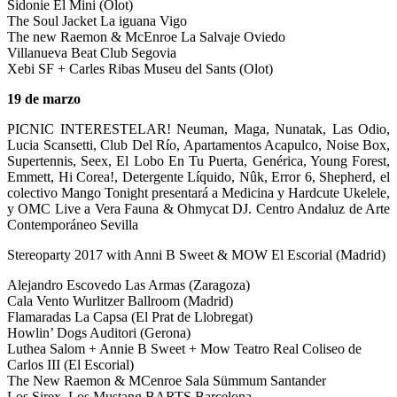
Sidonie El Mini (Olot)
The Soul Jacket La iguana Vigo
The new Raemon & McEnroe La Salvaje Oviedo
Villanueva Beat Club Segovia
Xebi SF + Carles Ribas Museu del Sants (Olot)
19 de marzo
PICNIC INTERESTELAR! Neuman, Maga, Nunatak, Las Odio,
Lucia Scansetti, Club Del Río, Apartamentos Acapulco, Noise Box,
Supertennis, Seex, El Lobo En Tu Puerta, Genérica, Young Forest,
Emmett, Hi Corea!, Detergente Líquido, Nûk, Error 6, Shepherd, el
colectivo Mango Tonight presentará a Medicina y Hardcute Ukelele,
y OMC Live a Vera Fauna & Ohmycat DJ. Centro Andaluz de Arte
Contemporáneo Sevilla
Stereoparty 2017 with Anni B Sweet & MOW El Escorial (Madrid)
Alejandro Escovedo Las Armas (Zaragoza)
Cala Vento Wurlitzer Ballroom (Madrid)
Flamaradas La Capsa (El Prat de Llobregat)
Howlin’ Dogs Auditori (Gerona)
Luthea Salom + Annie B Sweet + Mow Teatro Real Coliseo de
Carlos III (El Escorial)
The New Raemon & MCenroe Sala Sümmum Santander
Los Sirex, Los Mustang BARTS Barcelona