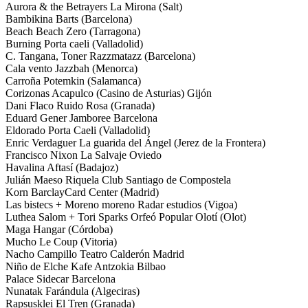
Aurora & the Betrayers La Mirona (Salt)
Bambikina Barts (Barcelona)
Beach Beach Zero (Tarragona)
Burning Porta caeli (Valladolid)
C. Tangana, Toner Razzmatazz (Barcelona)
Cala vento Jazzbah (Menorca)
Carroña Potemkin (Salamanca)
Corizonas Acapulco (Casino de Asturias) Gijón
Dani Flaco Ruido Rosa (Granada)
Eduard Gener Jamboree Barcelona
Eldorado Porta Caeli (Valladolid)
Enric Verdaguer La guarida del Ángel (Jerez de la Frontera)
Francisco Nixon La Salvaje Oviedo
Havalina Aftasí (Badajoz)
Julián Maeso Riquela Club Santiago de Compostela
Korn BarclayCard Center (Madrid)
Las bistecs + Moreno moreno Radar estudios (Vigoa)
Luthea Salom + Tori Sparks Orfeó Popular Olotí (Olot)
Maga Hangar (Córdoba)
Mucho Le Coup (Vitoria)
Nacho Campillo Teatro Calderón Madrid
Niño de Elche Kafe Antzokia Bilbao
Palace Sidecar Barcelona
Nunatak Farándula (Algeciras)
Rapsusklei El Tren (Granada)