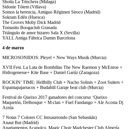
Shotta La Trinchera (Málaga)
Sidonie Tótem (Villava)
Somos la herencia, Antiguo Régimen Siroco (Madrid)
Sokram Edén (Huesca)
The Groves Moby Dick Madrid
Tomasito Boogaclub Granada
Triángulo de amor bizarro Sala X (Sevilla)
YALL Antiga Fàbrica Damm Barcelona
4 de marzo
MICROSONIDOS: Pleyel + New Ways Musik (Murcia)
XVII Fest. La Lata de Bombillas The New Raemon y McEnroe +
Hidrogenesse+ Kite Base + Daniel Garúz (Zaragoza)
ROCKIN’ TIME: Hellbilly Club + Nacho Solinis + Zoot Suiters +
Espantapajarracos + Budabill Garaje beat club (Murcia)
Festival do Queixo 2017 ganadores del concurso ‘Queixo
Maquetón, Delbosque + M-clan + Fuel Fandango + Ale Acosta Dj
Arzúa
7 Notas 7 Colores CC Intxaurrondo (San Sebastián)
Anaut But (Madrid)
Apartamentos Acapulco, Magic Choir Madchester Club Almería