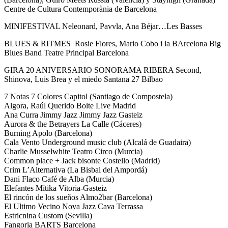
Centre de Cultura Contemporània de Barcelona
MINIFESTIVAL Neleonard, Pavvla, Ana Béjar…Les Basses
BLUES & RITMES Rosie Flores, Mario Cobo i la BArcelona Big
Blues Band Teatre Principal Barcelona
GIRA 20 ANIVERSARIO SONORAMA RIBERA Second,
Shinova, Luis Brea y el miedo Santana 27 Bilbao
7 Notas 7 Colores Capitol (Santiago de Compostela)
Algora, Raúl Querido Boite Live Madrid
Ana Curra Jimmy Jazz Jimmy Jazz Gasteiz
Aurora & the Betrayers La Calle (Cáceres)
Burning Apolo (Barcelona)
Cala Vento Underground music club (Alcalá de Guadaira)
Charlie Musselwhite Teatro Circo (Murcia)
Common place + Jack bisonte Costello (Madrid)
Crim L’Alternativa (La Bisbal del Ampordá)
Dani Flaco Café de Alba (Murcia)
Elefantes Mítika Vitoria-Gasteiz
El rincón de los sueños Almo2bar (Barcelona)
El Ultimo Vecino Nova Jazz Cava Terrassa
Estricnina Custom (Sevilla)
Fangoria BARTS Barcelona