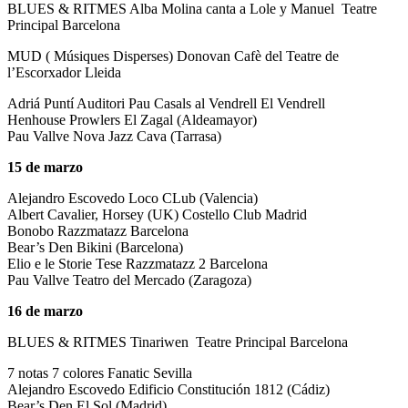
BLUES & RITMES Alba Molina canta a Lole y Manuel Teatre
Principal Barcelona
MUD ( Músiques Disperses) Donovan Cafè del Teatre de
l’Escorxador Lleida
Adriá Puntí Auditori Pau Casals al Vendrell El Vendrell
Henhouse Prowlers El Zagal (Aldeamayor)
Pau Vallve Nova Jazz Cava (Tarrasa)
15 de marzo
Alejandro Escovedo Loco CLub (Valencia)
Albert Cavalier, Horsey (UK) Costello Club Madrid
Bonobo Razzmatazz Barcelona
Bear’s Den Bikini (Barcelona)
Elio e le Storie Tese Razzmatazz 2 Barcelona
Pau Vallve Teatro del Mercado (Zaragoza)
16 de marzo
BLUES & RITMES Tinariwen Teatre Principal Barcelona
7 notas 7 colores Fanatic Sevilla
Alejandro Escovedo Edificio Constitución 1812 (Cádiz)
Bear’s Den El Sol (Madrid)