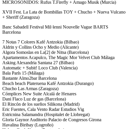
MICROSONIDOS: Rufus T.Firefly + Amago Musik (Murcia)
XVII Fest. La Lata de Bombillas TOY + Chucho + Nueva Vulcano
+ Sheriff (Zaragoza)
Banc Sabadell Festival Mil·lenni Nouvelle Vague BARTS
Barcelona
7 Notas 7 Colores Kafé Antzokia (Bilbao)
Aldrin y Collins Ocho y Medio (Alicante)
Algora Somoslas en La[2] de Nitsa (Barcelona)
Apartamentos Acapulco, The Magic Mor Velvet Club Málaga
Asking Alexandria Santana 27 (Bilbao)
Automatic + Subit! Loco Club (Valencia)
Bala París 15 (Málaga)
Bastante Almo2bar Barcelona
Beach beach Plateruena Kafé Antzokia (Durango)
Chucho Las Armas (Zaragoza)
Cómplices New Suite Alcalá de Henares
Dani Flaco Luz de gas (Barcelona)
El Rincón de los sueños Silikona (Madrid)
Eric Fuentes, Cala Vento Radar Estudios Vig
Estricnina Salamandra (Hospitalet de Llobregat)
Gloria Gaynor Auditorio Palacio de Congresos Girona
Havalina Biribay (Logroño)