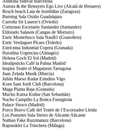
Anntona Sidecar Barcelona
Aurora & the Betrayers Ego Live (Alcalá de Henares)
Beach beach Lata de bombillas (Zaragoza)
Burning Sala Oxido Guadalajara
Carroña Sir Lauren’s (Oviedo)
Corizonas Escenario Santander (Santander)
Eldorado Salason (Cangas de Morrazo)
Enric Montefusco Sala NauB1 (Granollers)
Enric Verdaguer Pícaro (Toledo)
Estricnina Industrial Copera (Granada)
Havalina Urgencias (Almagro)
Helena Goch El Sol (Madrid)
Idealipsticks Café la Palma Madrid
Inspira Teatre el Magatzem Tarragona
Juan Zelada Musik (Murcia)
Julián Maeso Radar Estudios Vigo
Korn Sant Jordi Club (Barcelona)
Maga Planta Baja (Granada)
Mucho Kutxa Kultur (San Sebastián)
Nacho Campillo La Botica Fuengirola
Palace Siroco (Madrid)
Porco Bravo Cafè del Teatre de l’Escorxador Lleida
Los Punsetes Sala Stereo de Alicante Alicante
Nathan Fake Razzmatazz (Barcelona)
Rapsusklei La Trinchera (Málaga)