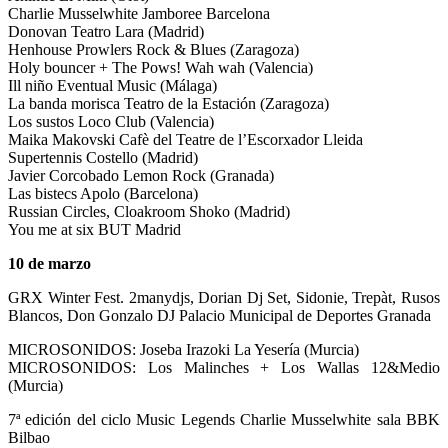
Charlie Musselwhite Jamboree Barcelona
Donovan Teatro Lara (Madrid)
Henhouse Prowlers Rock & Blues (Zaragoza)
Holy bouncer + The Pows! Wah wah (Valencia)
Ill niño Eventual Music (Málaga)
La banda morisca Teatro de la Estación (Zaragoza)
Los sustos Loco Club (Valencia)
Maika Makovski Cafè del Teatre de l’Escorxador Lleida
Supertennis Costello (Madrid)
Javier Corcobado Lemon Rock (Granada)
Las bistecs Apolo (Barcelona)
Russian Circles, Cloakroom Shoko (Madrid)
You me at six BUT Madrid
10 de marzo
GRX Winter Fest. 2manydjs, Dorian Dj Set, Sidonie, Trepàt, Rusos
Blancos, Don Gonzalo DJ Palacio Municipal de Deportes Granada
MICROSONIDOS: Joseba Irazoki La Yesería (Murcia)
MICROSONIDOS: Los Malinches + Los Wallas 12&Medio
(Murcia)
7ª edición del ciclo Music Legends Charlie Musselwhite sala BBK
Bilbao