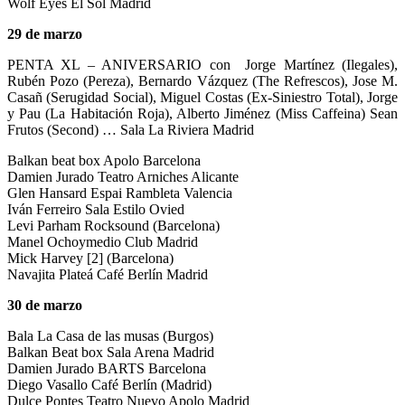
Wolf Eyes El Sol Madrid
29 de marzo
PENTA XL – ANIVERSARIO
con Jorge Martínez (Ilegales),
Rubén Pozo (Pereza), Bernardo Vázquez (The Refrescos), Jose M.
Casañ (Serugidad Social), Miguel Costas (Ex-Siniestro Total), Jorge
y Pau (La Habitación Roja), Alberto Jiménez (Miss Caffeina) Sean
Frutos (Second) … Sala La Riviera Madrid
Balkan beat box Apolo Barcelona
Damien Jurado Teatro Arniches Alicante
Glen Hansard Espai Rambleta Valencia
Iván Ferreiro Sala Estilo Ovied
Levi Parham Rocksound (Barcelona)
Manel Ochoymedio Club Madrid
Mick Harvey [2] (Barcelona)
Navajita Plateá Café Berlín Madrid
30 de marzo
Bala La Casa de las musas (Burgos)
Balkan Beat box Sala Arena Madrid
Damien Jurado BARTS Barcelona
Diego Vasallo Café Berlín (Madrid)
Dulce Pontes Teatro Nuevo Apolo Madrid