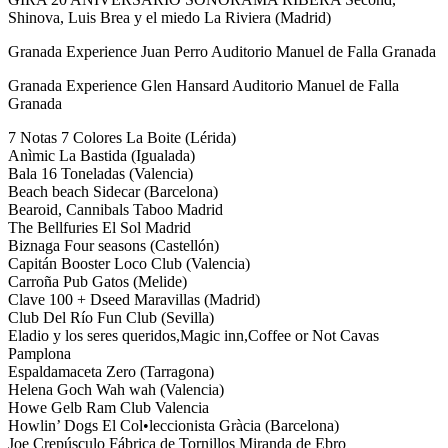
Shinova, Luis Brea y el miedo La Riviera (Madrid)
Granada Experience Juan Perro Auditorio Manuel de Falla Granada
Granada Experience Glen Hansard Auditorio Manuel de Falla
Granada
7 Notas 7 Colores La Boite (Lérida)
Anìmic La Bastida (Igualada)
Bala 16 Toneladas (Valencia)
Beach beach Sidecar (Barcelona)
Bearoid, Cannibals Taboo Madrid
The Bellfuries El Sol Madrid
Biznaga Four seasons (Castellón)
Capitán Booster Loco Club (Valencia)
Carroña Pub Gatos (Melide)
Clave 100 + Dseed Maravillas (Madrid)
Club Del Río Fun Club (Sevilla)
Eladio y los seres queridos,Magic inn,Coffee or Not Cavas
Pamplona
Espaldamaceta Zero (Tarragona)
Helena Goch Wah wah (Valencia)
Howe Gelb Ram Club Valencia
Howlin’ Dogs El Col•leccionista Gràcia (Barcelona)
Joe Crepúsculo Fábrica de Tornillos Miranda de Ebro