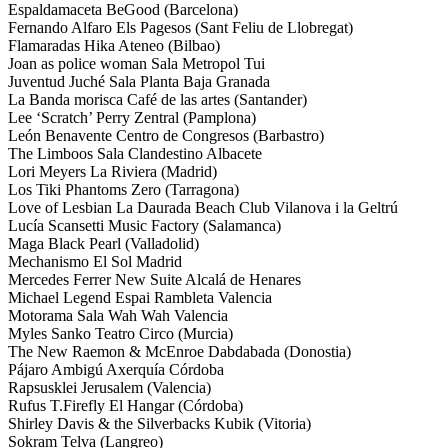
Espaldamaceta BeGood (Barcelona)
Fernando Alfaro Els Pagesos (Sant Feliu de Llobregat)
Flamaradas Hika Ateneo (Bilbao)
Joan as police woman Sala Metropol Tui
Juventud Juché Sala Planta Baja Granada
La Banda morisca Café de las artes (Santander)
Lee ‘Scratch’ Perry Zentral (Pamplona)
León Benavente Centro de Congresos (Barbastro)
The Limboos Sala Clandestino Albacete
Lori Meyers La Riviera (Madrid)
Los Tiki Phantoms Zero (Tarragona)
Love of Lesbian La Daurada Beach Club Vilanova i la Geltrú
Lucía Scansetti Music Factory (Salamanca)
Maga Black Pearl (Valladolid)
Mechanismo El Sol Madrid
Mercedes Ferrer New Suite Alcalá de Henares
Michael Legend Espai Rambleta Valencia
Motorama Sala Wah Wah Valencia
Myles Sanko Teatro Circo (Murcia)
The New Raemon & McEnroe Dabdabada (Donostia)
Pájaro Ambigú Axerquía Córdoba
Rapsusklei Jerusalem (Valencia)
Rufus T.Firefly El Hangar (Córdoba)
Shirley Davis & the Silverbacks Kubik (Vitoria)
Sokram Telva (Langreo)