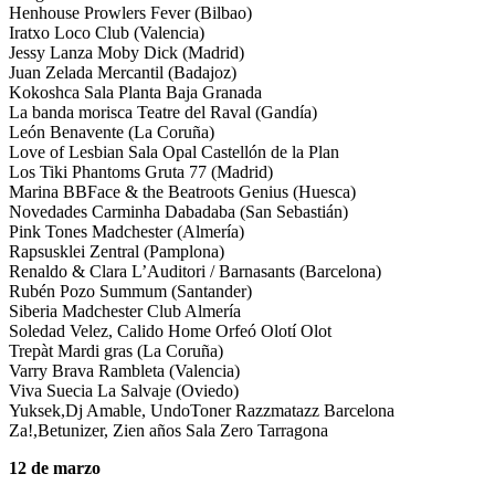
Henhouse Prowlers Fever (Bilbao)
Iratxo Loco Club (Valencia)
Jessy Lanza Moby Dick (Madrid)
Juan Zelada Mercantil (Badajoz)
Kokoshca Sala Planta Baja Granada
La banda morisca Teatre del Raval (Gandía)
León Benavente (La Coruña)
Love of Lesbian Sala Opal Castellón de la Plan
Los Tiki Phantoms Gruta 77 (Madrid)
Marina BBFace & the Beatroots Genius (Huesca)
Novedades Carminha Dabadaba (San Sebastián)
Pink Tones Madchester (Almería)
Rapsusklei Zentral (Pamplona)
Renaldo & Clara L’Auditori / Barnasants (Barcelona)
Rubén Pozo Summum (Santander)
Siberia Madchester Club Almería
Soledad Velez, Calido Home Orfeó Olotí Olot
Trepàt Mardi gras (La Coruña)
Varry Brava Rambleta (Valencia)
Viva Suecia La Salvaje (Oviedo)
Yuksek,Dj Amable, UndoToner Razzmatazz Barcelona
Za!,Betunizer, Zien años Sala Zero Tarragona
12 de marzo