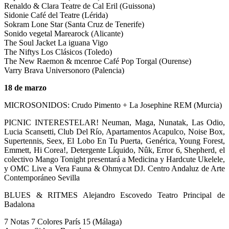
Renaldo & Clara Teatre de Cal Eril (Guissona)
Sidonie Café del Teatre (Lérida)
Sokram Lone Star (Santa Cruz de Tenerife)
Sonido vegetal Marearock (Alicante)
The Soul Jacket La iguana Vigo
The Niftys Los Clásicos (Toledo)
The New Raemon & mcenroe Café Pop Torgal (Ourense)
Varry Brava Universonoro (Palencia)
18 de marzo
MICROSONIDOS: Crudo Pimento + La Josephine REM (Murcia)
PICNIC INTERESTELAR! Neuman, Maga, Nunatak, Las Odio,
Lucia Scansetti, Club Del Río, Apartamentos Acapulco, Noise Box,
Supertennis, Seex, El Lobo En Tu Puerta, Genérica, Young Forest,
Emmett, Hi Corea!, Detergente Líquido, Nûk, Error 6, Shepherd, el
colectivo Mango Tonight presentará a Medicina y Hardcute Ukelele,
y OMC Live a Vera Fauna & Ohmycat DJ. Centro Andaluz de Arte
Contemporáneo Sevilla
BLUES & RITMES Alejandro Escovedo Teatro Principal de
Badalona
7 Notas 7 Colores París 15 (Málaga)