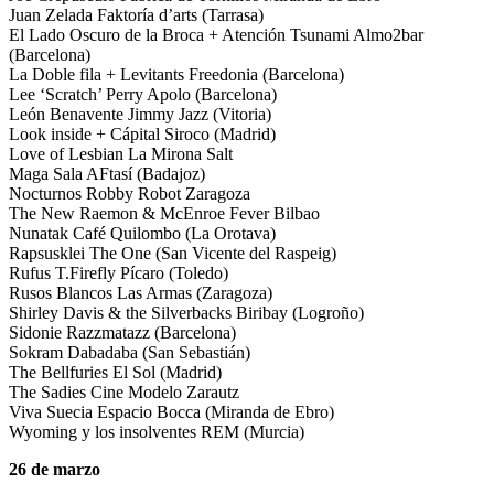
Juan Zelada Faktoría d’arts (Tarrasa)
El Lado Oscuro de la Broca + Atención Tsunami Almo2bar
(Barcelona)
La Doble fila + Levitants Freedonia (Barcelona)
Lee ‘Scratch’ Perry Apolo (Barcelona)
León Benavente Jimmy Jazz (Vitoria)
Look inside + Cápital Siroco (Madrid)
Love of Lesbian La Mirona Salt
Maga Sala AFtasí (Badajoz)
Nocturnos Robby Robot Zaragoza
The New Raemon & McEnroe Fever Bilbao
Nunatak Café Quilombo (La Orotava)
Rapsusklei The One (San Vicente del Raspeig)
Rufus T.Firefly Pícaro (Toledo)
Rusos Blancos Las Armas (Zaragoza)
Shirley Davis & the Silverbacks Biribay (Logroño)
Sidonie Razzmatazz (Barcelona)
Sokram Dabadaba (San Sebastián)
The Bellfuries El Sol (Madrid)
The Sadies Cine Modelo Zarautz
Viva Suecia Espacio Bocca (Miranda de Ebro)
Wyoming y los insolventes REM (Murcia)
26 de marzo