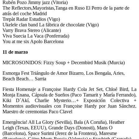
Rubén Pozo Jimmy jazz (Vitoria)
The Reflectors,Mayoristas,Tanga en Ruso El Perro de la parte de
atrás del coche Madrid
Trepàt Radar Estudios (Vigo)
Ukelele clan band La fábrica de chocolate (Vigo)
Varry Brava Stereo (Alicante)
Viva Suecia La Vaca (Ponferrada)
You at me six Apolo Barcelona
11 de marzo
MICROSONIDOS: Fizzy Soup + Decembird Musik (Murcia)
Esmorga Fest Triángulo de Amor Bizarro, Los Bengala, Aries,
Beach Beach… Sarria
Fiesta Homenaje a Françoise Hardy Cola Jet Set, Chloé Bird, La
Monja Enana, Cápsula de Sueños (Paco Tamarit y María Ferrando),
Kiki D´Akí, Charlie Mysterio…+ Exposición Colectiva +
Momentos audiovisuales con Françoise Hardy por Juan Sánchez.
Maestro de ceremonias Paco Clavel
Emergència! All La Glory (Sevilla), Bala (A Coruña), Heather
Leigh (Texas, EEUU), Grande Days (Donosti), Mans O
(Barcelona), Space Surimi (Jerez de la Frontera), Maresme
(Barcelona), Güiro Meets Russia (Valencia) y Stayhigh (Granada)