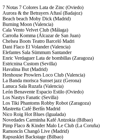
7 Notas 7 Colores Lata de Zinc (Oviedo)
Aurora & the Betrayers Aftasí (Badajoz)
Beach beach Moby Dick (Madrid)
Burning Moon (Valencia)
Cala Vento Velvet Club (Málaga)
Carroña Komma (Álcazar de San Juan)
Chelsea Boots Teatro Barceló Madri
Dani Flaco El Volander (Valencia)
Elefantes Sala Sümmum Santander
Enric Verdaguer Lata de bombillas (Zaragoza)
Estricnina Custom (Sevilla)
Havalina But (Madrid)
Henhouse Prowlers Loco Club (Valencia)
La Banda morisca Sunset jazz (Gerona)
Lanuca Sala Ruzafa (Valencia)
León Benavente Espacio Estilo (Oviedo)
Los Nastys Fanatic (Sevilla)
Los Tiki Phantoms Robby Robot (Zaragoza)
Mastretta Café Berlín Madrid
Nico Roig Hot Blues (Igualada)
Novedades Carminha Kafé Antzokia (Bilbao)
Pimp Flaco & Kinder Malo Le Club (La Coruña)
Ramoncín Changó Live (Madrid)
Rapsusklei Backstage (Bilbao)