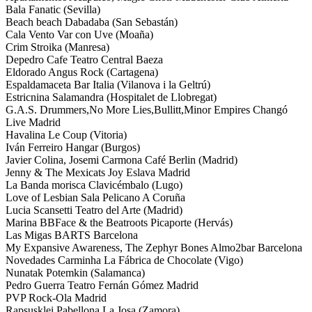
Bala Fanatic (Sevilla)
Beach beach Dabadaba (San Sebastán)
Cala Vento Var con Uve (Moaña)
Crim Stroika (Manresa)
Depedro Cafe Teatro Central Baeza
Eldorado Angus Rock (Cartagena)
Espaldamaceta Bar Italia (Vilanova i la Geltrú)
Estricnina Salamandra (Hospitalet de Llobregat)
G.A.S. Drummers,No More Lies,Bullitt,Minor Empires Changó
Live Madrid
Havalina Le Coup (Vitoria)
Iván Ferreiro Hangar (Burgos)
Javier Colina, Josemi Carmona Café Berlin (Madrid)
Jenny & The Mexicats Joy Eslava Madrid
La Banda morisca Clavicémbalo (Lugo)
Love of Lesbian Sala Pelicano A Coruña
Lucia Scansetti Teatro del Arte (Madrid)
Marina BBFace & the Beatroots Picaporte (Hervás)
Las Migas BARTS Barcelona
My Expansive Awareness, The Zephyr Bones Almo2bar Barcelona
Novedades Carminha La Fábrica de Chocolate (Vigo)
Nunatak Potemkin (Salamanca)
Pedro Guerra Teatro Fernán Gómez Madrid
PVP Rock-Ola Madrid
Rapsusklei Pabellona La Josa (Zamora)