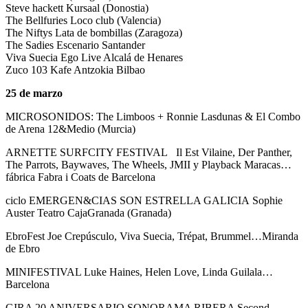
Steve hackett Kursaal (Donostia)
The Bellfuries Loco club (Valencia)
The Niftys Lata de bombillas (Zaragoza)
The Sadies Escenario Santander
Viva Suecia Ego Live Alcalá de Henares
Zuco 103 Kafe Antzokia Bilbao
25 de marzo
MICROSONIDOS: The Limboos + Ronnie Lasdunas & El Combo
de Arena 12&Medio (Murcia)
ARNETTE SURFCITY FESTIVAL Il Est Vilaine, Der Panther,
The Parrots, Baywaves, The Wheels, JMII y Playback Maracas…
fábrica Fabra i Coats de Barcelona
ciclo EMERGEN&CIAS SON ESTRELLA GALICIA Sophie
Auster Teatro CajaGranada (Granada)
EbroFest Joe Crepúsculo, Viva Suecia, Trépat, Brummel…Miranda
de Ebro
MINIFESTIVAL Luke Haines, Helen Love, Linda Guilala…
Barcelona
GIRA 20 ANIVERSARIO SONORAMA RIBERA Second,