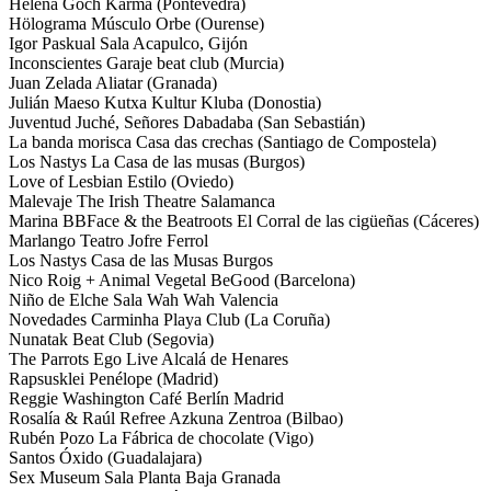
Helena Goch Karma (Pontevedra)
Hölograma Músculo Orbe (Ourense)
Igor Paskual Sala Acapulco, Gijón
Inconscientes Garaje beat club (Murcia)
Juan Zelada Aliatar (Granada)
Julián Maeso Kutxa Kultur Kluba (Donostia)
Juventud Juché, Señores Dabadaba (San Sebastián)
La banda morisca Casa das crechas (Santiago de Compostela)
Los Nastys La Casa de las musas (Burgos)
Love of Lesbian Estilo (Oviedo)
Malevaje The Irish Theatre Salamanca
Marina BBFace & the Beatroots El Corral de las cigüeñas (Cáceres)
Marlango Teatro Jofre Ferrol
Los Nastys Casa de las Musas Burgos
Nico Roig + Animal Vegetal BeGood (Barcelona)
Niño de Elche Sala Wah Wah Valencia
Novedades Carminha Playa Club (La Coruña)
Nunatak Beat Club (Segovia)
The Parrots Ego Live Alcalá de Henares
Rapsusklei Penélope (Madrid)
Reggie Washington Café Berlín Madrid
Rosalía & Raúl Refree Azkuna Zentroa (Bilbao)
Rubén Pozo La Fábrica de chocolate (Vigo)
Santos Óxido (Guadalajara)
Sex Museum Sala Planta Baja Granada