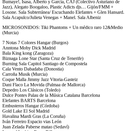
Bumaye!, Isasa, Alberto y García, CAJ (Colectivo Asturiano de
Jazz), Alegato Boogaloo, Plastic Adicts djs… Gijón/FMM +
Losone. Sala Subterránea/ Escuchando Elefantes + Glen Hansard.
Sala Acapulco/Julieta Venegas + Manel. Sala Albeniz
MICROSONIDOS: Tiki Phantoms + Un médico raro 12&Medio
(Murcia)
7 Notas 7 Colores Hangar (Burgos)
Anntona Moby Dick Madrid
Bala King kong (Zaragoza)
Biznaga Lone Star (Santa Cruz de Tenerife)
Burning Sala Capitol Santiago de Compostela
Cala Vento Dabadaba (Donostia)
Carroña Musik (Murcia)
Coque Malla Jimmy Jazz Vitoria-Gasteiz
Dani Flaco La Movida (Palmaa de Mallorca)
Depedro Los Clásicos (Toledo)
Dulce Pontes Palau de la Música Catalana Barcelona
Elefantes BARTS Barcelona
Embusteros Hangar (Córdoba)
Gold Lake El Sol Madrid
Havalina Mardi Gras (La Coruña)
Iván Ferreiro Espacio vias León
Juan Zelada Paberse matao (Sedaví)