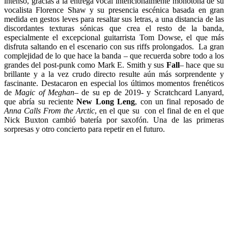
intenso, gracias a la entrega vocal intencionalmente monótona de su
vocalista Florence Shaw y su presencia escénica basada en gran
medida en gestos leves para resaltar sus letras,
a una distancia de las
discordantes texturas sónicas que crea el resto de la banda,
especialmente
el excepcional guitarrista Tom Dowse, el que más
disfruta saltando en el escenario con sus riffs prolongados. La gran
complejidad de lo que hace la banda – que recuerda sobre todo a los
grandes del post-punk como Mark E. Smith y sus
Fall
– hace que su
brillante y a la vez crudo directo resulte aún más sorprendente y
fascinante. Destacaron en especial los últimos momentos frenéticos
de
Magic of Meghan
– de su ep de 2019- y Scratchcard Lanyard,
que abría su reciente
New Long Leng
, con un final reposado de
Anna Calls From the Arctic
, en el que su con el final de en el que
Nick Buxton cambió batería por saxofón. Una de las primeras
sorpresas y otro concierto para repetir en el futuro.