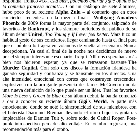
respondía irónico
«Ok, está bien, podemos charlar ¿qué opináis de
la comedia francesa actual?»
. Con un catálogo de siete álbumes,
hubo poco de su reciente
Alpha Zulu
– al contrario que en otros
conciertos recientes- en la mezcla final:
Wolfgang Amadeus
Phoenix
de 2009 forma la mayor parte del conjunto, salpicado de
favoritos de
Bankrupt
, y los siempre preferidos del público de su
álbum debut
United
,
Too Young
y
If I ever feel better
. Mars hizo un
habitual gesto de sus conciertos, llegar caminando hasta el final para
que el público lo trajera en volandas de vuelta al escenario. Nunca
decepcionan.
Ya casi al final de la noche nos decidimos de nuevo
por el siempre interesante escenario Txiqui. Allí nos esperaban- más
bien nos hicieron esperar, ya que se retrasaron bastante-
The
Murder Capital
.
Con solo dos discos la formación irlandesa ha
ganado seguridad y confianza y se transmite en los directos. Una
alta intensidad emocional con cortes que construyen crescendos
explosivos con la arrogante presencia de James McGovern que da
una nueva definición de lo que puede ser un líder. Tras los favoritos
More Is Less
y
Green & Blue
de su álbum debut, la banda comenzó
a dar a conocer su reciente álbum
Gigi´s World
, la parte más
emocionante, donde se notó la sincronicidad de sus miembros, con
el baterista Diarmuid Brennan llevando el ritmo bajo las guitarras
implacables de Damien Tuit y, sobre todo, de Cathal Roper. Post-
punk introspectivo pero de alto voltaje. En octubre regresan, una
recomendación más para el otoño.