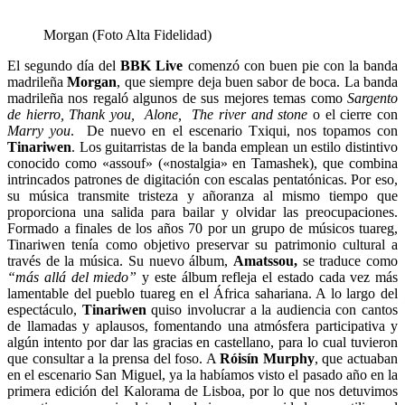
Morgan (Foto Alta Fidelidad)
El segundo día del
BBK Live
comenzó con buen pie con la banda
madrileña
Morgan
, que siempre deja buen sabor de boca. La banda
madrileña nos regaló algunos de sus mejores temas como
Sargento
de hierro, Thank you, Alone, The river and stone
o el cierre con
Marry you
. De nuevo en el escenario Txiqui, nos topamos con
Tinariwen
.
Los guitarristas de la banda emplean un estilo distintivo
conocido como «assouf» («nostalgia» en Tamashek), que combina
intrincados patrones de digitación con escalas pentatónicas.
Por eso,
su
música transmite tristeza y añoranza al mismo tiempo que
proporciona una salida para bailar y olvidar las preocupaciones.
Formado a finales de los años 70 por un grupo de músicos tuareg,
Tinariwen tenía como objetivo preservar su patrimonio cultural a
través de la música. Su nuevo álbum,
Amatssou,
se traduce como
“más allá del miedo”
y este álbum refleja el estado cada vez más
lamentable del pueblo tuareg en el África sahariana.
A lo largo del
espectáculo,
Tinariwen
quiso involucrar a la audiencia con cantos
de llamadas y aplausos, fomentando una atmósfera participativa y
algún intento por dar las gracias en castellano, para lo cual tuvieron
que consultar a la prensa del foso.
A
Róisín Murphy
, que actuaban
en el escenario San Miguel, ya la habíamos visto el pasado año en la
primera edición del Kalorama de Lisboa, por lo que nos detuvimos