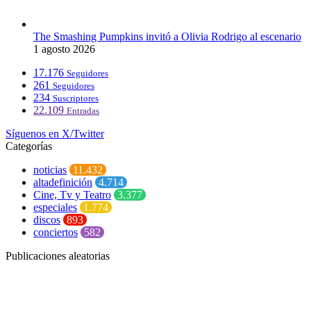
The Smashing Pumpkins invitó a Olivia Rodrigo al escenario
1 agosto 2026
17.176
Seguidores
261
Seguidores
234
Suscriptores
22.109
Entradas
Síguenos en X/Twitter
Categorías
noticias
11.432
altadefinición
4.714
Cine, Tv y Teatro
3.377
especiales
1.774
discos
893
conciertos
582
Publicaciones aleatorias