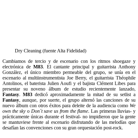
Dry Cleaning (fuente Alta Fidelidad)
Cambiamos de tercio y de escenario con los ritmos
shoegaze y
electrónica
de
M83
.
El cantante principal y guitarrista Anthony
González, el único miembro permeable del grupo, se unía en el
escenario al multiinstrumentista Joe Berry, el guitarrista Théophile
Antolinos, el baterista Julien Aoufi y el bajista Clément Libes para
presentar su noveno álbum de estudio recientemente lanzado,
Fantasy
.
M83
dedicó aproximadamente la mitad de su setlist a
Fantasy
, aunque, por suerte, el grupo alternó las canciones de su
nuevo álbum con otros éxitos para deleite de la audiencia como
We
own the sky
o
Don´t save us from the flame
. Las primeras lluvias- y
prácticamente únicas durante el festival- no impidieron que la gente
se mantuviese frente al escenario disfrutando de las melodías que
desafían las convenciones con su gran orquestación post-rock.