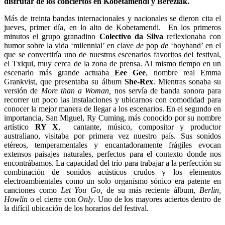
disfrutar de los conciertos en Kobetamendi y Bereziak.
Más de treinta bandas internacionales y nacionales se dieron cita el
jueves, primer día, en lo alto de Kobetamendi. En los primeros
minutos el grupo granadino
Colectivo da Silva
reflexionaba con
humor sobre la vida ‘milennial’ en clave
de
pop
de
‘boyband’ en el
que se convertiría uno de nuestros escenarios favoritos del festival,
el Txiqui, muy cerca de la zona de prensa. Al mismo tiempo en un
escenario más grande actuaba
Eee Gee
,
nombre real Emma
Grankvist, que presentaba su álbum
She-Rex
. Mientras sonaba su
versión de
More than a Woman,
nos servía de banda sonora para
recorrer un poco las instalaciones y ubicarnos con comodidad para
conocer la mejor manera de llegar a los escenarios. En el segundo en
importancia, San Miguel, Ry Cuming, más conocido por su nombre
artístico
RY X
, cantante, músico, compositor y productor
australiano, visitaba por primera vez nuestro país. Sus sonidos
etéreos, temperamentales y encantadoramente frágiles evocan
extensos paisajes naturales, perfectos para el contexto donde nos
encontrábamos. La capacidad del trío para trabajar a la perfección su
combinación de sonidos acústicos crudos y los elementos
electroambientales como un solo organismo sónico era patente en
canciones como
Let You Go,
de su más reciente álbum,
Berlin,
Howlin
o el cierre con
Only
. Uno de los mayores aciertos dentro de
la difícil ubicación de los horarios del festival.