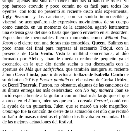
simple, apenas una silla de madera mientras la banda le rodea. Su
pop barroco atrevido y poco común no es fácil para todos los
oyentes- con todo no presentó su reciente disco más experimental,
Ugly Season
– y las canciones, con
su sonido impredecible y
visceral, se acompañaron de expresivos movimientos de su cuerpo
como cuando, en un momento de la actuación, agarró lentamente
una extensa gasa del suelo hasta que quedó envuelto en su desorden.
Especialmente memorables fueron momentos como
Without You
,
Jason
o el cierre con una de sus más conocidas,
Queen
. Salimos un
poco antes del final para regresar al escenario Txiqui, con la
presencia de
Cala Vento
. Vista la multitud concentrada, al dúo
formado por Aleix y Joan le quedaba realmente pequeño ya el
escenario, en la que dio rienda suelta a rsu discografía con la
apertura de
Más que satisfechos
, que también inaugura su reciente
álbum
Casa Linda
, para ir directos al trallazo de
Isabella Cantó
de
su debut en 2016 y
Passar pantalla
en el euskera de Gorka Urbizu,
ex
Berri Txarrak
. Fueron, no obstante, algunas de las canciones de
su última entrega las más celebradas:
con
No hay manera
Joan se
lució especialmente a la guitarra con un final más largo que el que
aparece en el álbum, mientras que en la coreada
Ferrari
, contó con
la ayuda de un guitarrista, Julen, que se marcó un solo magnífico.
Conmigo
fue la canción de cierre de la actuación del dúo que recibió
su baño de masas mientras el público los llevaba en volandas. Una
de las mejores actuaciones del festival.