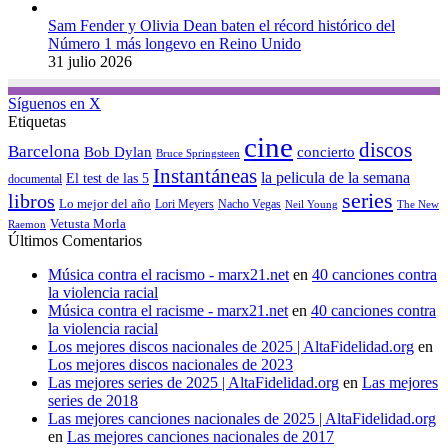
Sam Fender y Olivia Dean baten el récord histórico del
Número 1 más longevo en Reino Unido
31 julio 2026
Síguenos en X
Etiquetas
cine
discos
Barcelona
concierto
Bob Dylan
Bruce Springsteen
Instantáneas
la pelicula de la semana
El test de las 5
documental
series
libros
Lo mejor del año
Nacho Vegas
Lori Meyers
Neil Young
The New
Vetusta Morla
Raemon
Últimos Comentarios
Música contra el racismo - marx21.net
en
40 canciones contra
la violencia racial
Música contra el racisme - marx21.net
en
40 canciones contra
la violencia racial
Los mejores discos nacionales de 2025 | AltaFidelidad.org
en
Los mejores discos nacionales de 2023
Las mejores series de 2025 | AltaFidelidad.org
en
Las mejores
series de 2018
Las mejores canciones nacionales de 2025 | AltaFidelidad.org
en
Las mejores canciones nacionales de 2017