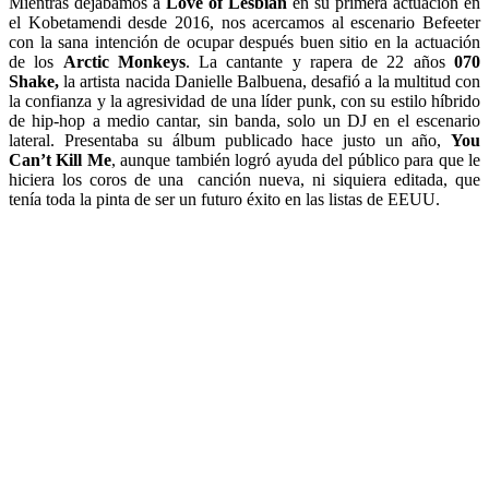
Mientras dejábamos a
Love of Lesbian
en su primera actuación en
el Kobetamendi desde 2016, nos acercamos al escenario Befeeter
con la sana intención de ocupar después buen sitio en la actuación
de los
Arctic Monkeys
.
La cantante y rapera de 22 años
070
Shake,
la artista nacida Danielle Balbuena, desafió a la multitud con
la confianza y la agresividad de una líder punk, con su
estilo híbrido
de hip-hop a medio cantar, sin banda, solo un DJ en el escenario
lateral. Presentaba su álbum publicado hace justo un año,
You
Can’t Kill Me
, aunque también logró ayuda del público para que le
hiciera los coros de una canción nueva, ni siquiera editada, que
tenía toda la pinta de ser un futuro éxito en las listas de EEUU.