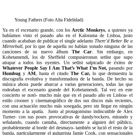
Young Fathers (Foto Alta Fidelidad)
Ya en el escenario grande, con los
Arctic Monkeys
, a quienes ya
habíamos visto el pasado año en el Kalorama de Lisboa, justo
cuando acababan de publicar el single adelanto
There’d Better Be a
Mirrorball
, por lo que de aquella no habían sonado ninguna de las
canciones de su nuevo álbum
The Car
. Sin embargo, en
Kobetamendi, los de Sheffield compusieronun setlist que supo
atrapar a todos los oyentes. Un setlist salpicado de éxitos de
Whatever People Say I Am That’s What I’m Not,
pasando por
Humbug
y
AM
, hasta el citado
The Car,
lo que demuestra la
discografía evolutiva y transformadora de la banda. De hecho su
música ahora puede abarcar a varias generaciones, todas las que
rodeaban el escenario grande del Kobetamendi. Tal vez en este
concierto se notó- mucho más que en el pasado año en Lisboa- el
estilo crooner y cinematográfico de dos sus discos más recientes,
con una actuación mucho más sosegada, pero sin llegar en ningún
momento a la apatía. Junto al protagonismo indiscutible de Alex
Turner- con sus poses provocativas de dandy/rockero, mirando y
señalando, cuando cantaba, directamente a alguien del público,
probablemente al borde del desmayo- también se lució el resto de la
banda, particularmente el guitarrista Jamie Cook, con sensacionales