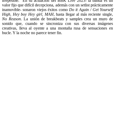
irrepetible. En su actuación del BBK Live 2023- la banda es un
valor fijo que difícil decepciona, además con un setlist prácticamente
inamovible- sonaron viejos éxitos como
Do it Again / Get Yourself
High, Hey boy Hey girl, MAH
, hasta llegar al más reciente single,
No Reason
. La unión de breakbeats y samples crea un muro de
sonido que, cuando se sincroniza con sus diversas imágenes
creativas, lleva al oyente a una montaña rusa de sensaciones en
bucle. Y la noche no parece tener fin.