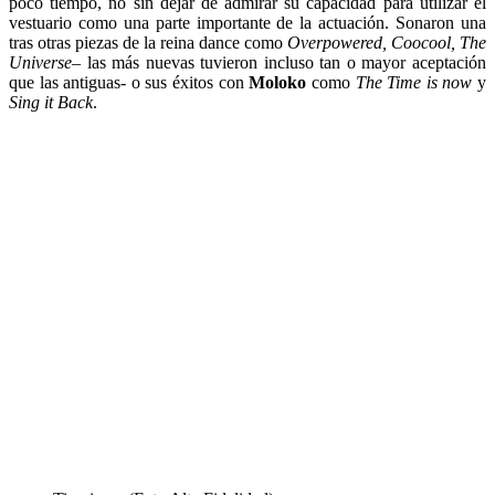
poco tiempo, no sin dejar de admirar su capacidad para utilizar el
vestuario como una parte importante de la actuación. Sonaron una
tras otras piezas de la reina dance como
Overpowered, Coocool, The
Universe
– las más nuevas tuvieron incluso tan o mayor aceptación
que las antiguas- o sus éxitos con
Moloko
como
The Time is now
y
Sing it Back
.