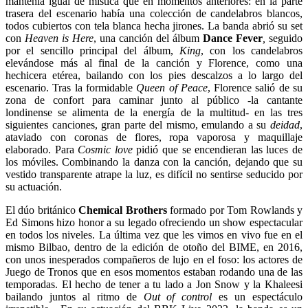
mantenía igual de mística que en momentos anteriores: en
la parte
trasera del escenario había una colección de candelabros blancos,
todos cubiertos con tela blanca hecha jirones. La banda abrió su set
con
Heaven is Here
, una canción del álbum
Dance Fever
,
seguido
por el sencillo principal del álbum,
King
, con los candelabros
elevándose más al final de la canción y Florence, como una
hechicera etérea, bailando con los pies descalzos a lo largo del
escenario. Tras la formidable
Queen of Peace
, Florence salió de su
zona de confort para caminar junto al público -la cantante
londinense se alimenta de la energía de la multitud- en las tres
siguientes canciones, gran parte del mismo, emulando a su
deidad
,
ataviado con coronas de flores, ropa vaporosa y maquillaje
elaborado. Para
Cosmic love
pidió que se encendieran las luces de
los móviles. Combinando la danza con la canción, dejando que su
vestido transparente atrape la luz, es difícil no sentirse seducido por
su actuación.
El dúo británico
Chemical Brothers
formado por Tom Rowlands y
Ed Simons hizo honor a su legado ofreciendo un show espectacular
en todos los niveles. La última vez que les vimos en vivo fue en el
mismo Bilbao, dentro de la edición de otoño del BIME, en 2016,
con unos inesperados compañeros de lujo en el foso: los actores de
Juego de Tronos que en esos momentos estaban rodando una de las
temporadas. El hecho de tener a tu lado a Jon Snow y la Khaleesi
bailando juntos al ritmo de
Out of control
es un espectáculo