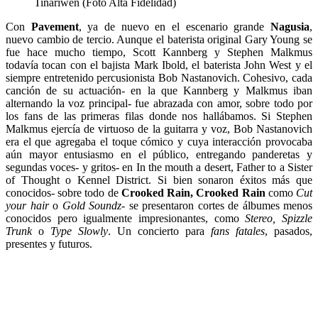
Tinariwen (Foto Alta Fidelidad)
Con
Pavement
, ya de nuevo en el escenario grande
Nagusia
,
nuevo cambio de tercio.
Aunque el baterista original Gary Young se
fue hace mucho tiempo, Scott Kannberg y Stephen Malkmus
todavía tocan con el bajista Mark Ibold, el baterista John West y el
siempre entretenido percusionista Bob Nastanovich.
Cohesivo, c
ada
canción de su actuación- en la que Kannberg y Malkmus iban
alternando la voz principal- fue abrazada con amor, sobre todo por
los fans de las primeras filas donde nos hallábamos.
Si
Stephen
Malkmus ejercía de virtuoso de la guitarra y voz, Bob Nastanovich
era el que agregaba el toque cómico y cuya interacción provocaba
aún mayor entusiasmo en el público, entregando panderetas y
segundas voces- y gritos- en In the mouth a desert, Father to a Sister
of Thought o Kennel District. Si bien sonaron éxitos más que
conocidos- sobre todo de
Crooked Rain, Crooked Rain
como
Cut
your hair
o
Gold Soundz-
se presentaron cortes de álbumes menos
conocidos pero igualmente impresionantes, como
Stereo, Spizzle
Trunk
o
Type Slowly
. Un concierto para
fans fatales
, pasados,
presentes y futuros.