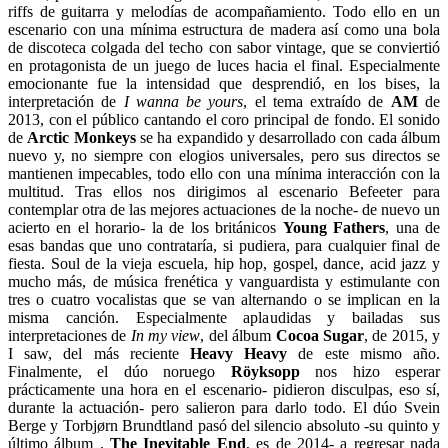
riffs de guitarra y melodías de acompañamiento. Todo ello en un
escenario con una mínima estructura de madera así como una bola
de discoteca colgada del techo con sabor vintage, que se conviertió
en protagonista de un juego de luces hacia el final. Especialmente
emocionante fue la intensidad que desprendió, en los bises, la
interpretación de
I wanna be yours
, el tema extraído de
AM
de
2013, con el público cantando el coro principal de fondo. El sonido
de
Arctic Monkeys
se ha expandido y desarrollado con cada álbum
nuevo y, no siempre con elogios universales, pero sus directos se
mantienen impecables, todo ello con una mínima interacción con la
multitud. Tras ellos nos dirigimos al escenario Befeeter para
contemplar otra de las mejores actuaciones de la noche- de nuevo un
acierto en el horario- la de los británicos
Young Fathers
, una de
esas bandas que uno contrataría, si pudiera, para cualquier final de
fiesta. Soul de la vieja escuela, hip hop, gospel, dance, acid jazz y
mucho más, de música frenética y vanguardista y estimulante con
tres o cuatro vocalistas que se van alternando o se implican en la
misma canción. Especialmente aplaudidas y bailadas sus
interpretaciones de
In my view
, del álbum
Cocoa Sugar
, de 2015, y
I saw, del más reciente
Heavy Heavy
de este mismo año.
Finalmente, el dúo noruego
Röyksopp
nos hizo esperar
prácticamente una hora en el escenario- pidieron disculpas, eso sí,
durante la actuación- pero salieron para darlo todo. El dúo Svein
Berge y Torbjørn Brundtland pasó del silencio absoluto -su quinto y
último álbum ,
The Inevitable End
, es de 2014- a regresar nada