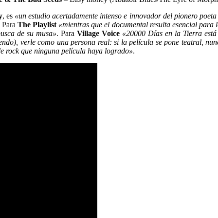
y
, es
«un estudio acertadamente intenso e innovador del pionero poeta 
. Para
The Playlist
«mientras que el documental resulta esencial para 
 busca de su musa»
. Para
Village Voice
«20000 Días en la Tierra está
ndo), verle como una persona real: si la película se pone teatral, nun
a de rock que ninguna película haya logrado»
.