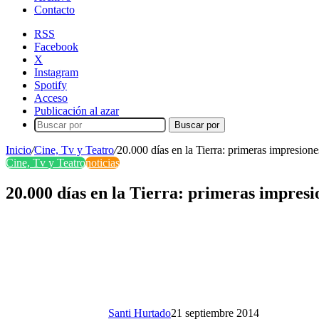
Contacto
RSS
Facebook
X
Instagram
Spotify
Acceso
Publicación al azar
Buscar por
Inicio
/
Cine, Tv y Teatro
/
20.000 días en la Tierra: primeras impresione
Cine, Tv y Teatro
noticias
20.000 días en la Tierra: primeras impresi
Santi Hurtado
21 septiembre 2014