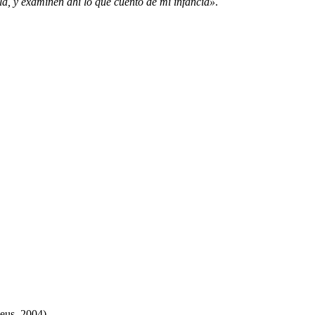
la, y examinen ahí lo que cuento de mi infancia»
.
eus, 2004)