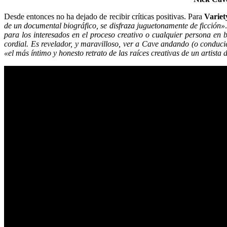
Desde entonces no ha dejado de recibir críticas positivas. Para
Variet
de un documental biográfico, se disfraza juguetonamente de ficción»
para los interesados ​​en el proceso creativo o cualquier persona en
cordial. Es revelador, y maravilloso, ver a Cave andando (o conducie
«el más íntimo y honesto retrato de las raíces creativas de un artist