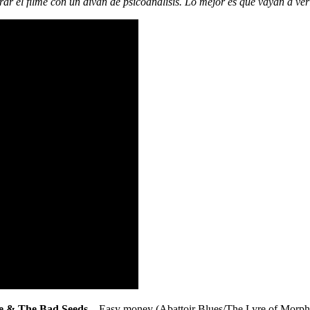
ar el filme con un diván de psicoanálisis. Lo mejor es que vayan a ver
e & The Bad Seeds
– Easy money (Abattoir Blues/The Lyre of Morph