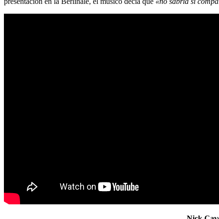
presentación en la Berlinale, el músico decía que
«no sabría si compar
Nick Cav