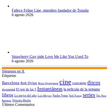
Fallece Felipe Lipe, miembro fundador de Tequila
6 agosto 2026
Strawberry Guy pide Love Me Like You Used To
6 agosto 2026
Síguenos en X
Etiquetas
cine
discos
Barcelona
concierto
Bob Dylan
Bruce Springsteen
Instantáneas
la pelicula de la semana
El test de las 5
documental
series
libros
Lo mejor del año
Nacho Vegas
Lori Meyers
Neil Young
The New
Vetusta Morla
Raemon
Últimos Comentarios