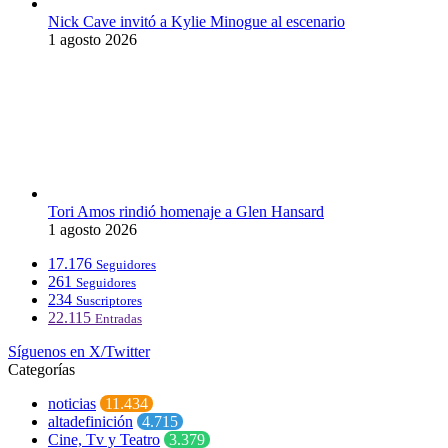
Nick Cave invitó a Kylie Minogue al escenario
1 agosto 2026
Tori Amos rindió homenaje a Glen Hansard
1 agosto 2026
17.176
Seguidores
261
Seguidores
234
Suscriptores
22.115
Entradas
Síguenos en X/Twitter
Categorías
noticias
11.434
altadefinición
4.715
Cine, Tv y Teatro
3.379