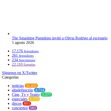
The Smashing Pumpkins invitó a Olivia Rodrigo al escenario
1 agosto 2026
17.176
Seguidores
261
Seguidores
234
Suscriptores
22.110
Entradas
Síguenos en X/Twitter
Categorías
noticias
11.432
altadefinición
4.714
Cine, Tv y Teatro
3.377
especiales
1.775
discos
893
conciertos
582