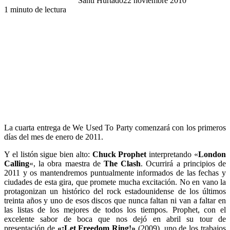
Santi Hurtado
22 noviembre 2010
1 minuto de lectura
La cuarta entrega de We Used To Party comenzará con los primeros
días del mes de enero de 2011.
Y el listón sigue bien alto:
Chuck Prophet
interpretando «
London
Calling
«, la obra maestra de
The Clash
. Ocurrirá a principios de
2011 y os mantendremos puntualmente informados de las fechas y
ciudades de esta gira, que promete mucha excitación. No en vano la
protagonizan un histórico del rock estadounidense de los últimos
treinta años y uno de esos discos que nunca faltan ni van a faltar en
las listas de los mejores de todos los tiempos. Prophet, con el
excelente sabor de boca que nos dejó en abril su tour de
presentación de
«¡Let Freedom Ring!»
(2009), uno de los trabajos