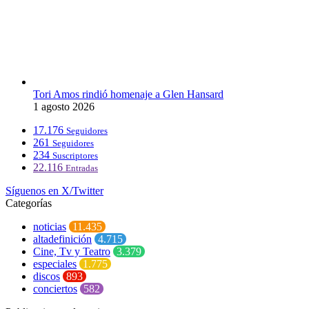
Tori Amos rindió homenaje a Glen Hansard
1 agosto 2026
17.176
Seguidores
261
Seguidores
234
Suscriptores
22.116
Entradas
Síguenos en X/Twitter
Categorías
noticias
11.435
altadefinición
4.715
Cine, Tv y Teatro
3.379
especiales
1.775
discos
893
conciertos
582