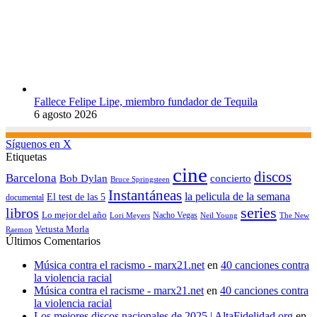
Fallece Felipe Lipe, miembro fundador de Tequila
6 agosto 2026
Síguenos en X
Etiquetas
cine
discos
Barcelona
concierto
Bob Dylan
Bruce Springsteen
Instantáneas
la pelicula de la semana
El test de las 5
documental
series
libros
Lo mejor del año
Nacho Vegas
Lori Meyers
Neil Young
The New
Vetusta Morla
Raemon
Últimos Comentarios
Música contra el racismo - marx21.net
en
40 canciones contra
la violencia racial
Música contra el racisme - marx21.net
en
40 canciones contra
la violencia racial
Los mejores discos nacionales de 2025 | AltaFidelidad.org
en