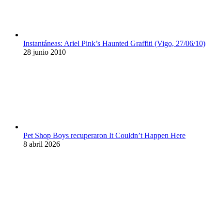
Instantáneas: Ariel Pink’s Haunted Graffiti (Vigo, 27/06/10)
28 junio 2010
Pet Shop Boys recuperaron It Couldn’t Happen Here
8 abril 2026