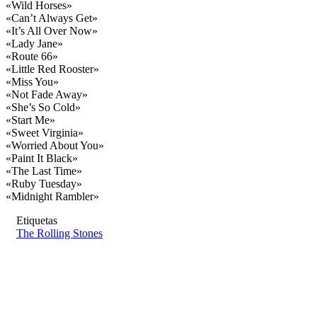
«Wild Horses»
«Can’t Always Get»
«It’s All Over Now»
«Lady Jane»
«Route 66»
«Little Red Rooster»
«Miss You»
«Not Fade Away»
«She’s So Cold»
«Start Me»
«Sweet Virginia»
«Worried About You»
«Paint It Black»
«The Last Time»
«Ruby Tuesday»
«Midnight Rambler»
Etiquetas
The Rolling Stones