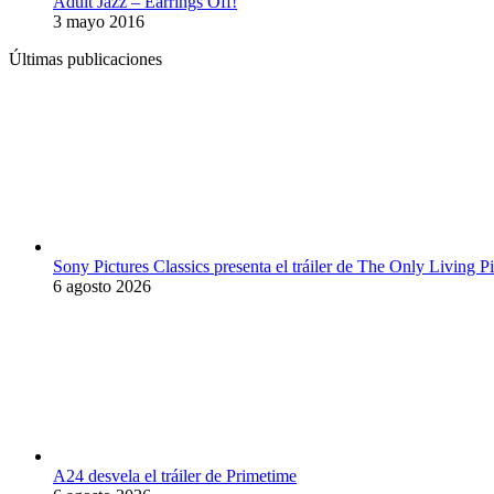
Adult Jazz – Earrings Off!
3 mayo 2016
Últimas publicaciones
Sony Pictures Classics presenta el tráiler de The Only Living
6 agosto 2026
A24 desvela el tráiler de Primetime