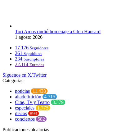
Tori Amos rindió homenaje a Glen Hansard
1 agosto 2026
17.176
Seguidores
261
Seguidores
234
Suscriptores
22.114
Entradas
Síguenos en X/Twitter
Categorías
noticias
11.433
altadefinición
4.715
Cine, Tv y Teatro
3.379
especiales
1.775
discos
893
conciertos
582
Publicaciones aleatorias