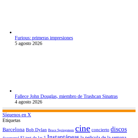
Furious: primeras impresiones
5 agosto 2026
Fallece John Douglas, miembro de Trashcan Sinatras
4 agosto 2026
Síguenos en X
Etiquetas
cine
discos
Barcelona
concierto
Bob Dylan
Bruce Springsteen
Instantáneas
la pelicula de la semana
El test de las 5
documental