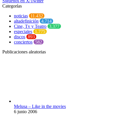
Síguenos en X/Twitter
Categorías
noticias
11.432
altadefinición
4.714
Cine, Tv y Teatro
3.377
especiales
1.775
discos
893
conciertos
582
Publicaciones aleatorias
Melusa – Like in the movies
6 junio 2006