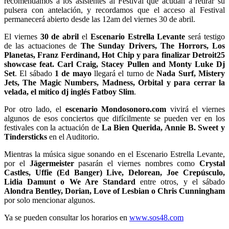
recomendamos a los asistentes al Festival que acudan a retirar su
pulsera con antelación, y recordamos que el acceso al Festival
permanecerá abierto desde las 12am del viernes 30 de abril.
El viernes
30 de abril
el
Escenario Estrella Levante
será testigo
de las actuaciones de
The Sunday Drivers, The Horrors, Los
Planetas, Franz Ferdinand, Hot Chip y para finalizar Detroit25
showcase feat. Carl Craig, Stacey Pullen and Monty Luke Dj
Set
. El sábado
1 de mayo
llegará el turno de
Nada Surf, Mistery
Jets, The Magic Numbers, Madness, Orbital y para cerrar la
velada, el mítico dj inglés Fatboy Slim
.
Por otro lado, el
escenario Mondosonoro.com
vivirá el viernes
algunos de esos conciertos que difícilmente se pueden ver en los
festivales con la actuación de
La Bien Querida
, Annie B. Sweet y
Tindersticks
en el Auditorio.
Mientras la música sigue sonando en el Escenario Estrella Levante,
por el
Jägermeister
pasarán el viernes nombres como
Crystal
Castles, Uffie (Ed Banger) Live, Delorean, Joe Crepúsculo,
Lidia Damunt o We Are Standard
entre otros, y el sábado
Alondra Bentley, Dorian, Love of Lesbian o Chris Cunningham
por solo mencionar algunos.
Ya se pueden consultar los horarios en
www.sos48.com