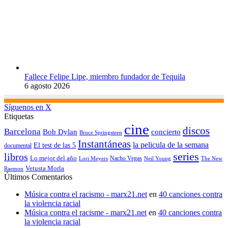
Fallece Felipe Lipe, miembro fundador de Tequila
6 agosto 2026
Síguenos en X
Etiquetas
cine
discos
Barcelona
concierto
Bob Dylan
Bruce Springsteen
Instantáneas
la pelicula de la semana
El test de las 5
documental
series
libros
Lo mejor del año
Nacho Vegas
Lori Meyers
Neil Young
The New
Vetusta Morla
Raemon
Últimos Comentarios
Música contra el racismo - marx21.net
en
40 canciones contra
la violencia racial
Música contra el racisme - marx21.net
en
40 canciones contra
la violencia racial