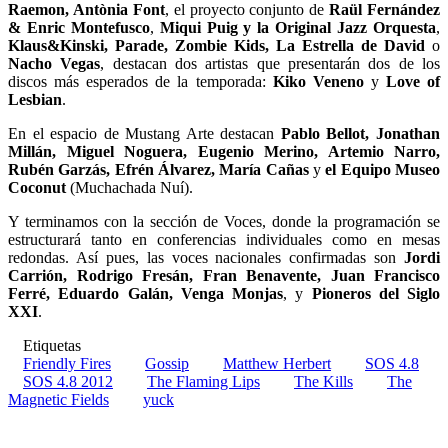
Raemon, Antònia Font
, el proyecto conjunto de
Raül Fernández
& Enric Montefusco
,
Miqui Puig
y la Original Jazz Orquesta
,
Klaus&Kinski, Parade, Zombie Kids, La Estrella de David
o
Nacho Vegas
, destacan dos artistas que presentarán dos de los
discos más esperados de la temporada:
Kiko Veneno
y
Love of
Lesbian
.
En el espacio de Mustang Arte destacan
Pablo Bellot, Jonathan
Millán, Miguel Noguera, Eugenio Merino, Artemio Narro,
Rubén Garzás, Efrén Álvarez, María Cañas
y
el Equipo Museo
Coconut
(Muchachada Nuí).
Y terminamos con la sección de Voces, donde la programación se
estructurará tanto en conferencias individuales como en mesas
redondas. Así pues, las voces nacionales confirmadas son
Jordi
Carrión, Rodrigo Fresán, Fran Benavente, Juan Francisco
Ferré, Eduardo Galán, Venga Monjas
, y
Pioneros del Siglo
XXI
.
Etiquetas
Friendly Fires
Gossip
Matthew Herbert
SOS 4.8
SOS 4.8 2012
The Flaming Lips
The Kills
The
Magnetic Fields
yuck