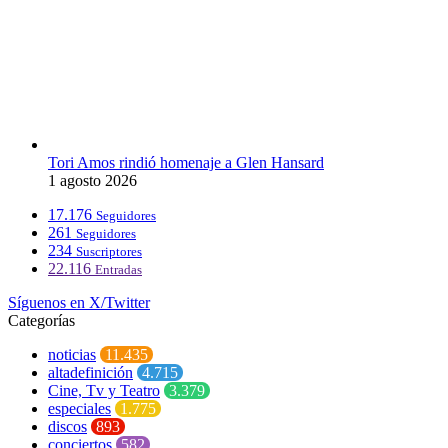
Tori Amos rindió homenaje a Glen Hansard
1 agosto 2026
17.176
Seguidores
261
Seguidores
234
Suscriptores
22.116
Entradas
Síguenos en X/Twitter
Categorías
noticias
11.435
altadefinición
4.715
Cine, Tv y Teatro
3.379
especiales
1.775
discos
893
conciertos
582