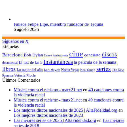
Fallece Felipe Lipe, miembro fundador de Tequila
6 agosto 2026
Síguenos en X
Etiquetas
cine
discos
Barcelona
concierto
Bob Dylan
Bruce Springsteen
Instantáneas
la pelicula de la semana
El test de las 5
documental
series
libros
Lo mejor del año
Nacho Vegas
Lori Meyers
Neil Young
The New
Vetusta Morla
Raemon
Últimos Comentarios
Música contra el racismo - marx21.net
en
40 canciones contra
la violencia racial
Música contra el racisme - marx21.net
en
40 canciones contra
la violencia racial
Los mejores discos nacionales de 2025 | AltaFidelidad.org
en
Los mejores discos nacionales de 2023
Las mejores series de 2025 | AltaFidelidad.org
en
Las mejores
series de 2018