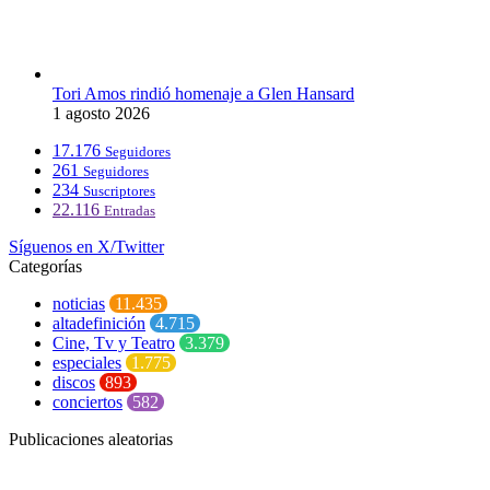
Tori Amos rindió homenaje a Glen Hansard
1 agosto 2026
17.176
Seguidores
261
Seguidores
234
Suscriptores
22.116
Entradas
Síguenos en X/Twitter
Categorías
noticias
11.435
altadefinición
4.715
Cine, Tv y Teatro
3.379
especiales
1.775
discos
893
conciertos
582
Publicaciones aleatorias