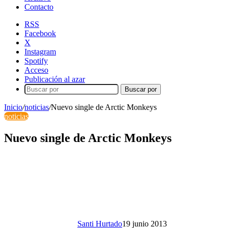
Contacto
RSS
Facebook
X
Instagram
Spotify
Acceso
Publicación al azar
Buscar por
Inicio
/
noticias
/
Nuevo single de Arctic Monkeys
noticias
Nuevo single de Arctic Monkeys
Santi Hurtado
19 junio 2013