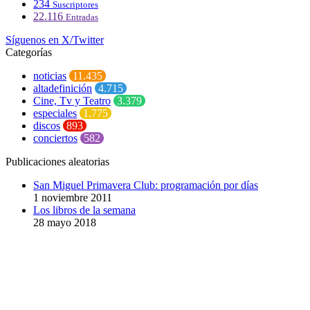
234
Suscriptores
22.116
Entradas
Síguenos en X/Twitter
Categorías
noticias
11.435
altadefinición
4.715
Cine, Tv y Teatro
3.379
especiales
1.775
discos
893
conciertos
582
Publicaciones aleatorias
San Miguel Primavera Club: programación por días
1 noviembre 2011
Los libros de la semana
28 mayo 2018