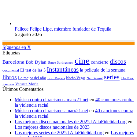
Fallece Felipe Lipe, miembro fundador de Tequila
6 agosto 2026
Síguenos en X
Etiquetas
cine
discos
Barcelona
concierto
Bob Dylan
Bruce Springsteen
Instantáneas
la pelicula de la semana
El test de las 5
documental
series
libros
Lo mejor del año
Nacho Vegas
Lori Meyers
Neil Young
The New
Vetusta Morla
Raemon
Últimos Comentarios
Música contra el racismo - marx21.net
en
40 canciones contra
la violencia racial
Música contra el racisme - marx21.net
en
40 canciones contra
la violencia racial
Los mejores discos nacionales de 2025 | AltaFidelidad.org
en
Los mejores discos nacionales de 2023
Las mejores series de 2025 | AltaFidelidad.org
en
Las mejores